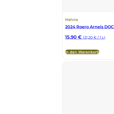
DeCarlo
Malvira
DeVigili
2024 Roero Arneis DO
Dindo
15,90
€
(21,20 € / 1 L)
DueVittorie
In den Warenkorb
Emilio Borsi
Enrico Serafino
Famiglia Demelas
Famiglia Olivini
Fondo Antico