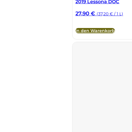
2019 Lessona DOC
Sella Mosca
27,90
€
(37,20 € / 1 L)
Serafini & Vidotto
In den Warenkorb
Settecani
Silvio Carta
Statti
Tenuta La Novella
Tenuta Marsiliana
Tenuta Prima Pietra
Tenute Sella