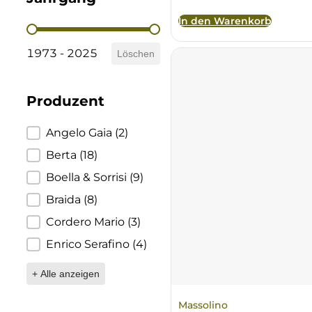
Brigaldara
In den Warenkorb
Jahrgang
1973 - 2025
Brugnano
Löschen
Bruna
Produzent
Brunia
Produzent
Angelo Gaia
(2)
Berta
(18)
Cantina di Custoza
Boella & Sorrisi
(9)
Capichera
Braida
(8)
Cordero Mario
(3)
Carlotto
Enrico Serafino
(4)
Castiglion del Bosco
+ Alle anzeigen
Ceci 1938
Massolino