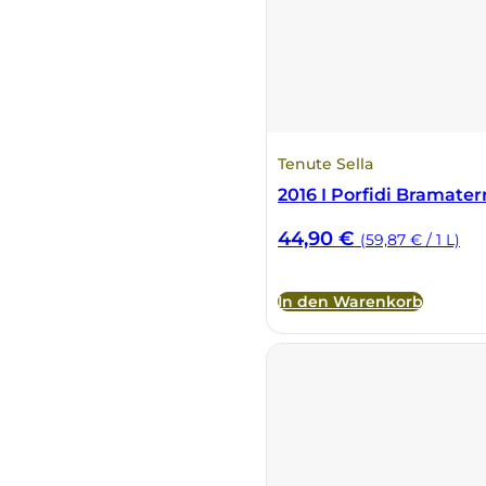
Vietti
Vignamadre
Villa Le Corti
Tenute Sella
2016 I Porfidi Bramate
Villanoviana
44,90
€
(59,87 € / 1 L)
In den Warenkorb