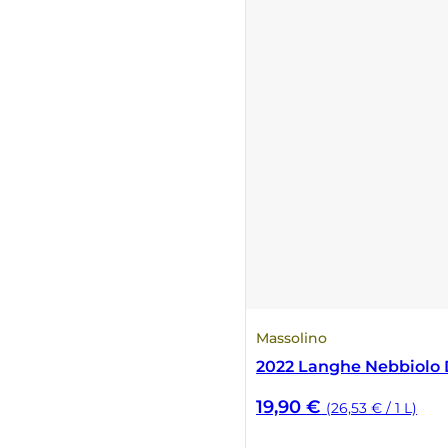
Numa
Palmento Costanzo
Pelissero
Petra
Pinino
Poderi di Lea
Massolino
Poderi Parpinello
2022 Langhe Nebbiolo
Poggio Argentiera
19,90
€
(26,53 € / 1 L)
Pra