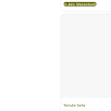
In den Warenkorb
Principie Corsini
Punica
Ricci Curbastro
ReModena
Rossi d’Angera
Sandro Fay
San Patrignano
Scacciadiavoli
Tenute Sella
Scarpa