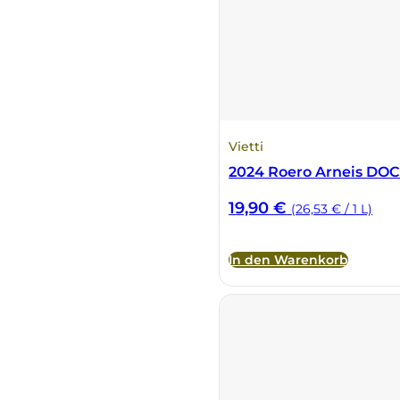
Fonzone
Fox
Fradiles
Vietti
Giannicola di Carlo
2024 Roero Arneis DOC 
19,90
€
(26,53 € / 1 L)
J. Hofstätter
Il Borro
In den Warenkorb
Kloster Neustift
La Calcinara
La Crotta di Vegneron