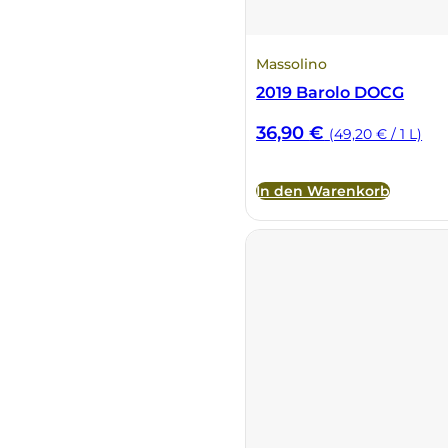
Tenute Vignola
Massolino
2019 Barolo DOCG
Terre Nere
36,90
€
(49,20 € / 1 L)
Teruzzi
In den Warenkorb
Thomas Niedermayr
Torre die Beati
Valparadiso
Vendrame
Venica & Venica
Vie di Romans