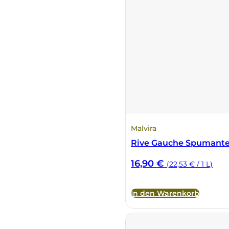
La Dolce Vigna
Limestone
Malvirà
Marrone
Masseria Li Veli
Malvira
Rive Gauche Spumante
Massolino
16,90
€
(22,53 € / 1 L)
Menhir Marangelli
In den Warenkorb
Mora e Memo
Nero Fermento