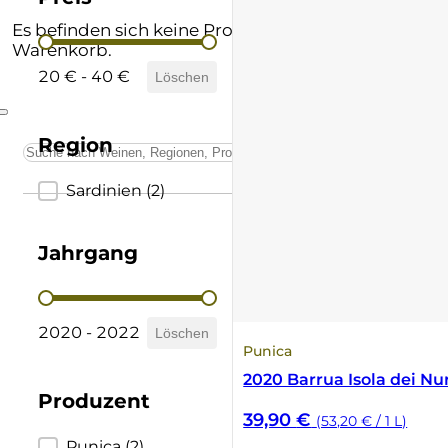
Andere Formate
Lombardei
Supertuscan
Es befinden sich keine Produkte im
Preis
Warenkorb.
Prämierte Weine
Marken
Vino Nobile di Montepulciano
20 € - 40 €
Löschen
Schatzkammer
Piemont
Region
Sardinien
Region
Sardinien
(2)
Sizilien
Jahrgang
Südtirol
Jahrgang
Trentino
2020 - 2022
Löschen
Punica
Toskana
2020 Barrua Isola dei Nu
Produzent
39,90
€
(53,20 € / 1 L)
Umbrien
Punica
(2)