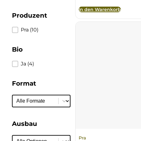
Ulta
In den Warenkorb
Produzent
Venetien
Produzent
Pra
(10)
Bio
Bio
Ja
(4)
Format
Format
Format
Ausbau
Pra
Ausbau
Ausbau