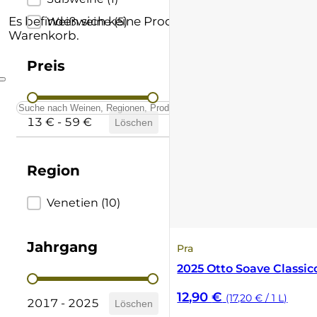
Andere Formate
Lombardei
Supertuscan
Es befinden sich keine Produkte im
Weißweine
(5)
Warenkorb.
Prämierte Weine
Marken
Vino Nobile di Montepulciano
Preis
Schatzkammer
Piemont
Preis
13 € - 59 €
Löschen
Sardinien
Sizilien
Region
Südtirol
Region
Venetien
(10)
Trentino
Jahrgang
Pra
Toskana
2025 Otto Soave Classi
Jahrgang
12,90
€
(17,20 € / 1 L)
Umbrien
2017 - 2025
Löschen