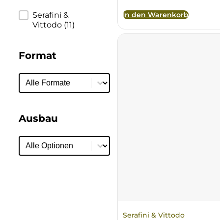
Ulta
In den Warenkorb
Produzent
Serafini &
Vittodo
(11)
Venetien
Format
Format
Format
Ausbau
Ausbau
Ausbau
Serafini & Vittodo