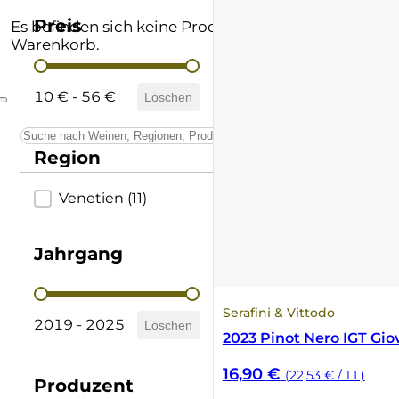
Andere Formate
Lombardei
Supertuscan
Preis
Es befinden sich keine Produkte im
Warenkorb.
Preis
Prämierte Weine
Marken
Vino Nobile di Montepulciano
10 € - 56 €
Löschen
Schatzkammer
Piemont
Region
Sardinien
Region
Venetien
(11)
Sizilien
Südtirol
Jahrgang
Trentino
Jahrgang
Serafini & Vittodo
2019 - 2025
Löschen
Toskana
2023 Pinot Nero IGT Gi
16,90
€
(22,53 € / 1 L)
Umbrien
Produzent