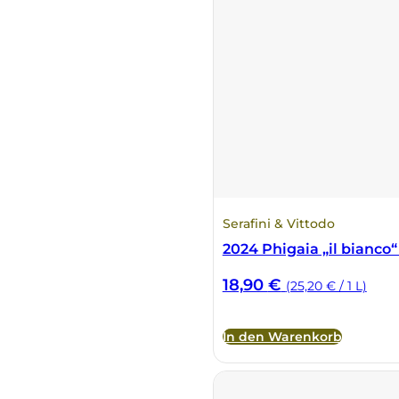
Serafini & Vittodo
2024 Phigaia „il bianco“
18,90
€
(25,20 € / 1 L)
In den Warenkorb