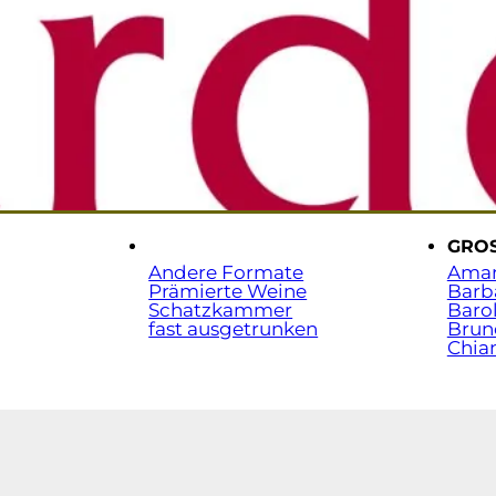
Sta
t.
.
GRO
Andere Formate
Ama
Prämierte Weine
Barb
Schatzkammer
Baro
fast ausgetrunken
Brun
Chian