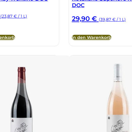
DOC
(23,87 € / 1 L)
29,90
€
(39,87 € / 1 L)
renkorb
In den Warenkorb