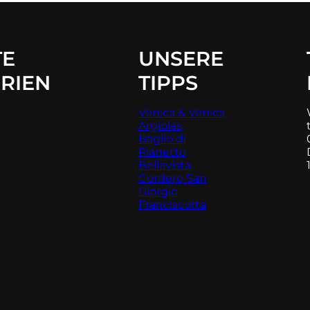
TE
UNSERE
RIEN
TIPPS
Venica & Venica
Argiolas
Baglio di
Pianetto
Bellavista
Cordero San
Giorgio
Franciacorta