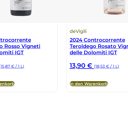
deVigili
trocorrente
2024 Controcorrente
o Rosso Vigneti
Teroldego Rosato Vig
lomiti IGT
delle Dolomiti IGT
13,90
€
(15,87 € / 1 L)
(18,53 € / 1 L)
renkorb
In den Warenkorb