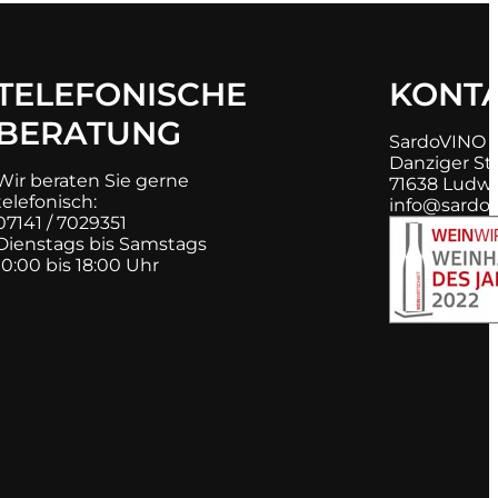
TELEFONISCHE
KONT
BERATUNG
SardoVINO
Danziger Str
Wir beraten Sie gerne
71638 Ludw
telefonisch:
info@sardov
07141 / 7029351
Dienstags bis Samstags
10:00 bis 18:00 Uhr