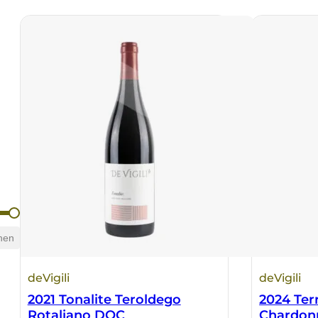
hen
deVigili
deVigili
2021 Tonalite Teroldego
2024 Ter
Rotaliano DOC
Chardon