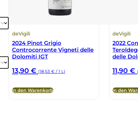
deVigili
deVigili
2024 Pinot Grigio
2022 Con
Controcorrente Vigneti delle
Teroldeg
Dolomiti IGT
delle Do
13,90
€
11,90
€
(18,53 € / 1 L)
In den Warenkorb
In den Wa