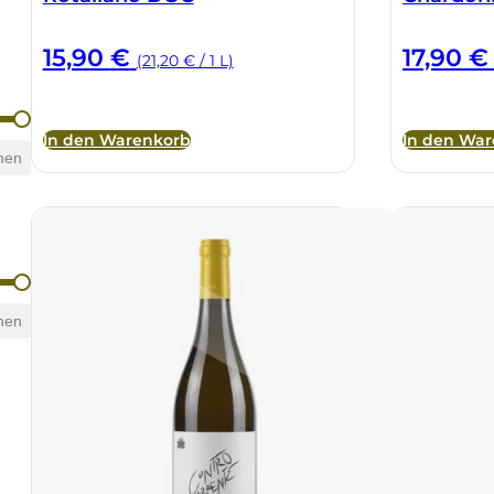
15,90
€
17,90
€
(21,20 € / 1 L)
In den Warenkorb
In den Wa
hen
hen