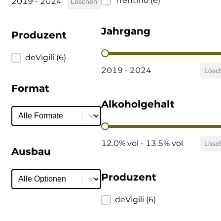
Region
Trentino
(6)
2019 - 2024
Löschen
Jahrgang
Produzent
Jahrgang
Produzent
deVigili
(6)
2019 - 2024
Lösc
Format
Alkoholgehalt
Format
Format
Alkoholgehalt
12.0% vol - 13.5% vol
Lösc
Ausbau
Ausbau
Ausbau
Produzent
Produzent
deVigili
(6)