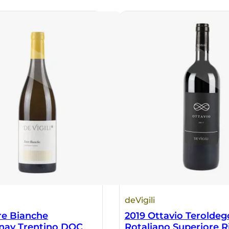
deVigili
re Bianche
2019 Ottavio Teroldeg
nay Trentino DOC
Rotaliano Superiore R