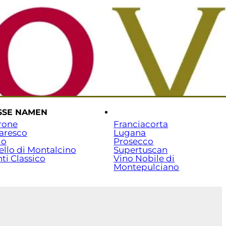
rtseite
Versand & Zahlung
Beratung: 07141 / 7029351
SSE NAMEN
.
rone
Franciacorta
aresco
Lugana
lo
Prosecco
ello di Montalcino
Supertuscan
ti Classico
Vino Nobile di
Montepulciano