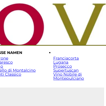
rtseite
Versand & Zahlung
Beratung: 07141 / 7029351
SSE NAMEN
.
rone
Franciacorta
aresco
Lugana
lo
Prosecco
ello di Montalcino
Supertuscan
ti Classico
Vino Nobile di
Montepulciano