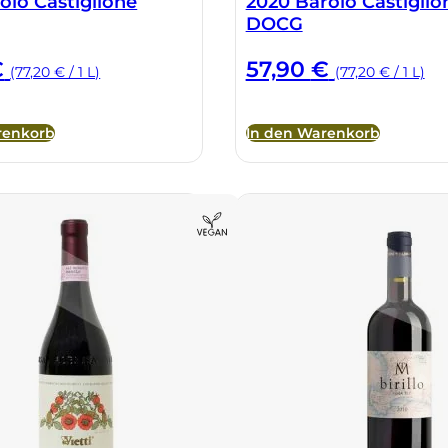
olo Castiglione
2020 Barolo Castiglio
DOCG
€
57,90
€
(77,20 € / 1 L)
(77,20 € / 1 L)
renkorb
In den Warenkorb