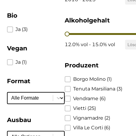
DeCarlo
Bio
Alkoholgehalt
DeVigili
Bio
Ja
(3)
Alkoholgehalt
Dindo
12.0% vol - 15.0% vol
Lös
Vegan
DueVittorie
Vegan
Ja
(1)
Produzent
Emilio Borsi
Produzent
Borgo Molino
(1)
Format
Enrico Serafino
Tenuta Marsiliana
(3)
Format
Format
Vendrame
(6)
Famiglia Demelas
Vietti
(25)
Famiglia Olivini
Vignamadre
(2)
Ausbau
Villa Le Corti
(6)
Fondo Antico
Ausbau
Ausbau