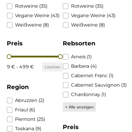
Rotweine
(35)
Rotweine
(35)
Ulta
Brigaldara
Vegane Weine
(43)
Vegane Weine
(43)
Venetien
Brugnano
Weißweine
(8)
Weißweine
(8)
Bruna
Preis
Rebsorten
Brunia
Preis
Rebsorten
Arneis
(1)
Barbera
(4)
9 € - 499 €
Cantina di Custoza
Löschen
Cabernet Franc
(1)
Capichera
Cabernet Sauvignon
(3)
Region
Chardonnay
(1)
Carlotto
Region
Abruzzen
(2)
+ Alle anzeigen
Friaul
(6)
Castiglion del Bosco
Piemont
(25)
Ceci 1938
Preis
Toskana
(9)