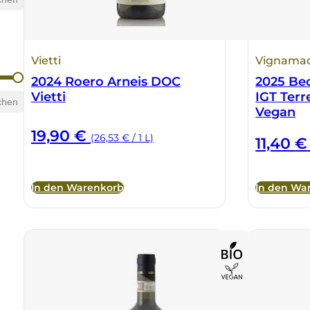
Vietti
Vignama
2024 Roero Arneis DOC
2025 Be
Vietti
IGT Terr
chen
Vegan
19,90
€
(26,53 € / 1 L)
11,40
€
In den Warenkorb
In den Wa