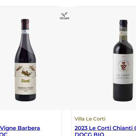
Villa Le Corti
 Vigne Barbera
2023 Le Corti Chianti 
DOC
DOCG BIO