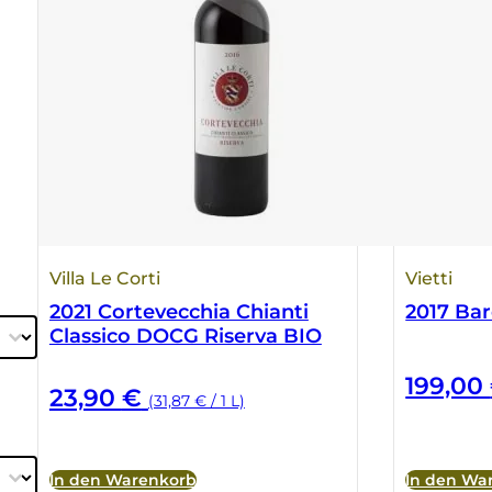
Villa Le Corti
Vietti
2021 Cortevecchia Chianti
2017 Ba
Classico DOCG Riserva BIO
199,00
23,90
€
(31,87 € / 1 L)
In den Warenkorb
In den Wa