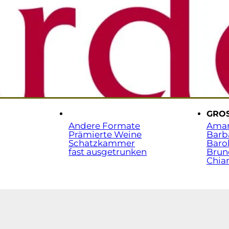
Sta
t.
.
GRO
Andere Formate
Ama
Prämierte Weine
Barb
Schatzkammer
Baro
fast ausgetrunken
Brun
Chian