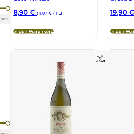
8,90
€
19,90
(11,87 € / 1 L)
chen
In den Warenkorb
In den Wa
chen