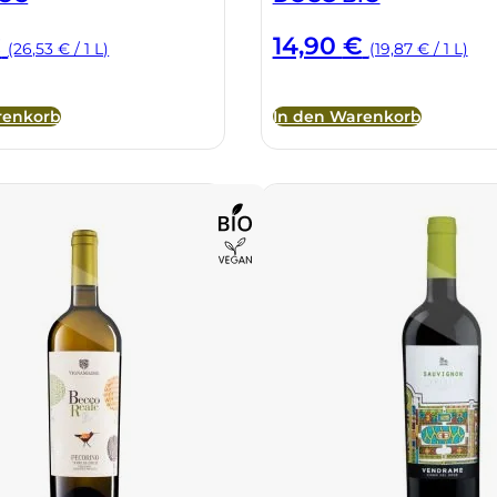
€
14,90
€
(26,53 € / 1 L)
(19,87 € / 1 L)
renkorb
In den Warenkorb