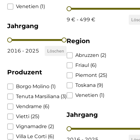
Venetien
(1)
Preis
Cherchi
9 € - 499 €
Lös
Cipriani
Jahrgang
Jahrgang
Region
Col di Corte
2016 - 2025
Löschen
Region
Abruzzen
(2)
Collefrisio
Friaul
(6)
Produzent
Contadi Castaldi
Piemont
(25)
Toskana
(9)
Produzent
Borgo Molino
(1)
Contini
Venetien
(1)
Tenuta Marsiliana
(3)
Cordero Mario
Vendrame
(6)
Jahrgang
Vietti
(25)
Cordero San Giorgio
Vignamadre
(2)
Jahrgang
Decugnano dei Barbi
Villa Le Corti
(6)
2016 - 2025
Lös