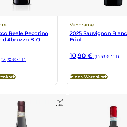
dre
Vendrame
cco Reale Pecorino
2025 Sauvignon Blan
e d’Abruzzo BIO
Friuli
10,90
€
(14,53 € / 1 L)
(15,20 € / 1 L)
renkorb
In den Warenkorb