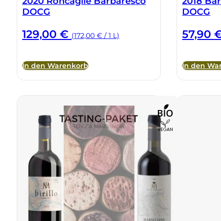
2020 Roncaglie Barbaresco
2018 Bar
DOCG
DOCG
129,00
€
57,90
(172,00 € / 1 L)
In den Warenkorb
In den Wa