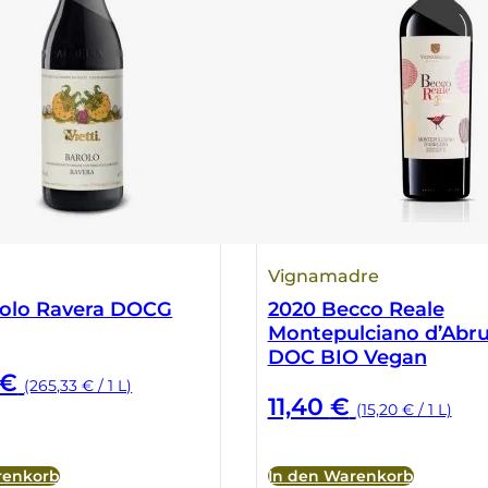
Vignamadre
rolo Ravera DOCG
2020 Becco Reale
Montepulciano d’Abr
DOC BIO Vegan
€
(265,33 € / 1 L)
11,40
€
(15,20 € / 1 L)
renkorb
In den Warenkorb