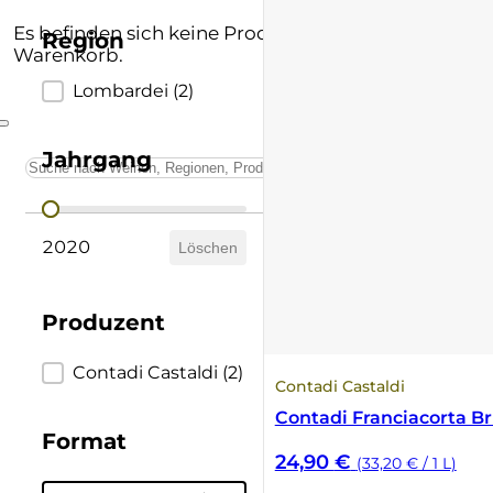
Andere Formate
Lombardei
Supertuscan
Es befinden sich keine Produkte im
Region
Warenkorb.
Prämierte Weine
Marken
Vino Nobile di Montepulciano
Region
Lombardei
(2)
Schatzkammer
Piemont
Jahrgang
Sardinien
Jahrgang
2020
Sizilien
Löschen
Südtirol
Produzent
Trentino
Produzent
Contadi Castaldi
(2)
Contadi Castaldi
Toskana
Contadi Franciacorta B
Format
24,90
€
(33,20 € / 1 L)
Umbrien
Format