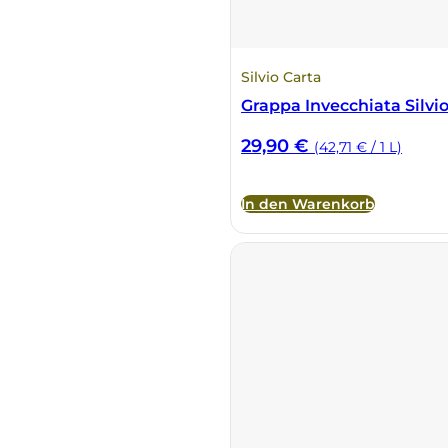
DeCarlo
Silvio Carta
DeVigili
Grappa Invecchiata Silvio
Dindo
29,90
€
(42,71 € / 1 L)
DueVittorie
In den Warenkorb
Emilio Borsi
Enrico Serafino
Famiglia Demelas
Famiglia Olivini
Fondo Antico