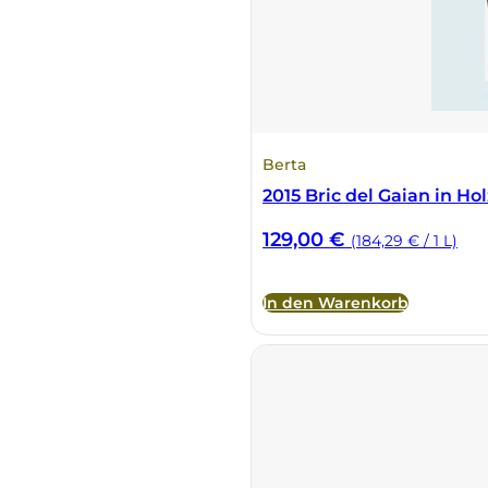
Vietti
Vignamadre
Villa Le Corti
Berta
2015 Bric del Gaian in Ho
Villanoviana
129,00
€
(184,29 € / 1 L)
In den Warenkorb