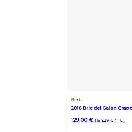
Numa
Palmento Costanzo
Pelissero
Petra
Pinino
Poderi di Lea
Berta
Poderi Parpinello
2016 Bric del Gaian Grapp
Poggio Argentiera
129,00
€
(184,29 € / 1 L)
Pra