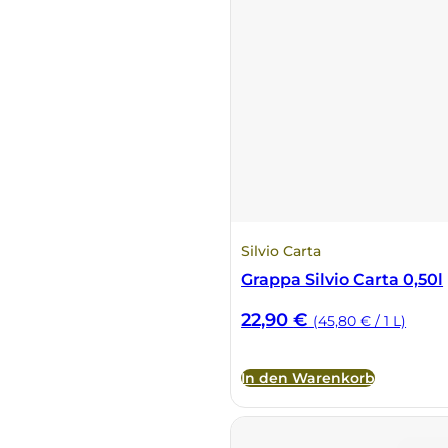
La Dolce Vigna
Limestone
Malvirà
Marrone
Masseria Li Veli
Silvio Carta
Grappa Silvio Carta 0,50l
Massolino
22,90
€
(45,80 € / 1 L)
Menhir Marangelli
In den Warenkorb
Mora e Memo
Nero Fermento