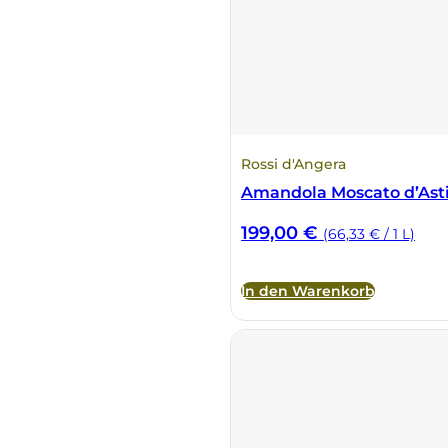
Fonzone
Fox
Fradiles
Rossi d'Angera
Giannicola di Carlo
Amandola Moscato d’Ast
199,00
€
(66,33 € / 1 L)
J. Hofstätter
Il Borro
In den Warenkorb
Kloster Neustift
La Calcinara
La Crotta di Vegneron