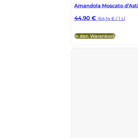
Amandola Moscato d’Asti
Cherchi
44,90
€
(64,14 € / 1 L)
Cipriani
In den Warenkorb
Col di Corte
Collefrisio
Contadi Castaldi
Contini
Cordero Mario
Cordero San Giorgio
Decugnano dei Barbi