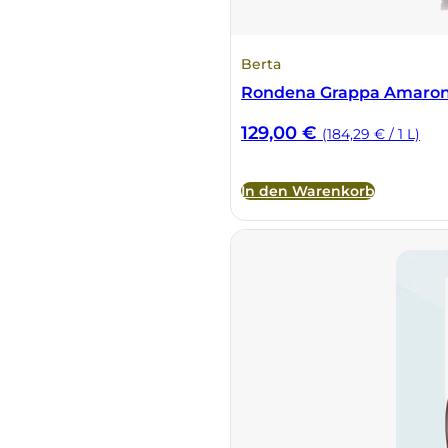
Tenute Vignola
Berta
Rondena Grappa Amarone 
Terre Nere
129,00
€
(184,29 € / 1 L)
Teruzzi
In den Warenkorb
Thomas Niedermayr
Torre die Beati
Valparadiso
Vendrame
Venica & Venica
Vie di Romans