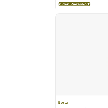
In den Warenkorb
Principie Corsini
Punica
Ricci Curbastro
ReModena
Rossi d’Angera
Sandro Fay
San Patrignano
Scacciadiavoli
Berta
Scarpa