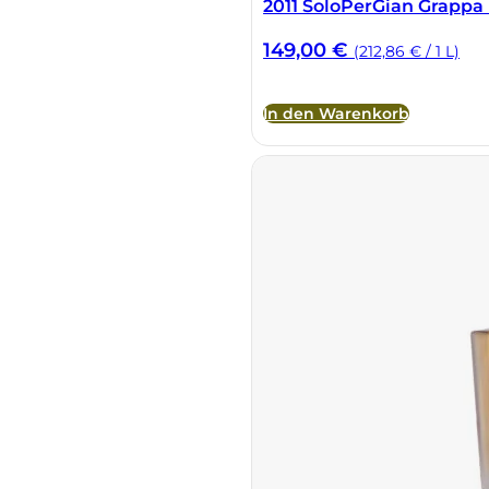
2011 SoloPerGian Grappa
Sella Mosca
149,00
€
(212,86 € / 1 L)
Serafini & Vidotto
In den Warenkorb
Settecani
Silvio Carta
Statti
Tenuta La Novella
Tenuta Marsiliana
Tenuta Prima Pietra
Tenute Sella