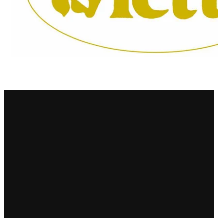
Principie Corsini
Punica
Ricci Curbastro
ReModena
Rossi d’Angera
Sandro Fay
San Patrignano
Scacciadiavoli
Scarpa