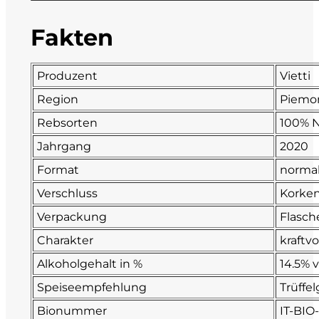
Fonzone
Fakten
Fox
Produzent
Vietti
Fradiles
Region
Piemo
Rebsorten
100% N
Giannicola di Carlo
Jahrgang
2020
J. Hofstätter
Format
normal
Verschluss
Korke
Il Borro
Verpackung
Flasch
Kloster Neustift
Charakter
kraftvo
Alkoholgehalt in %
14.5% v
La Calcinara
Speiseempfehlung
Trüffel
La Crotta di Vegneron
Bionummer
IT-BIO