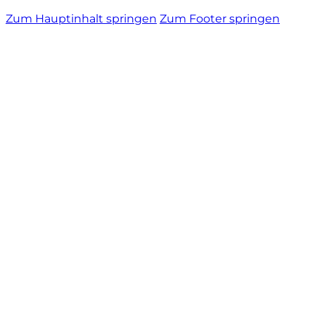
Zum Hauptinhalt springen
Zum Footer springen
Vietti
Vignamadre
Villa Le Corti
Villanoviana