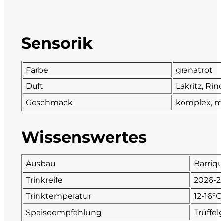
DeCarlo
Sensorik
DeVigili
Dindo
Farbe
granatrot
Duft
Lakritz, R
DueVittorie
Geschmack
komplex, mi
Emilio Borsi
Wissenswertes
Enrico Serafino
Ausbau
Barriq
Famiglia Demelas
Trinkreife
2026-
Famiglia Olivini
Trinktemperatur
12-16°
Speiseempfehlung
Trüffel
Fondo Antico