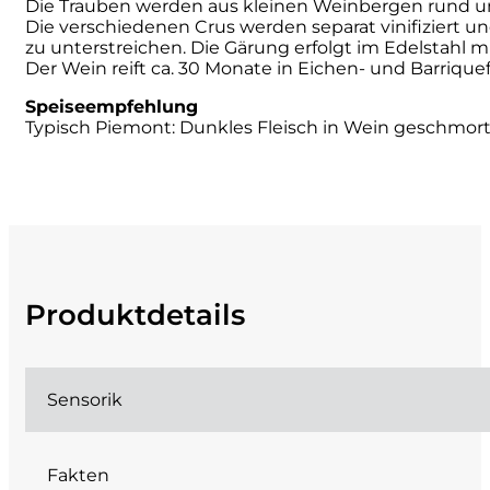
Die Trauben werden aus kleinen Weinbergen rund um 
Die verschiedenen Crus werden separat vinifiziert un
Cherchi
zu unterstreichen. Die Gärung erfolgt im Edelstahl
Der Wein reift ca. 30 Monate in Eichen- und Barrique
Cipriani
Speiseempfehlung
Typisch Piemont: Dunkles Fleisch in Wein geschmort
Col di Corte
Collefrisio
Contadi Castaldi
Contini
Produktdetails
Cordero Mario
Sensorik
Cordero San Giorgio
Decugnano dei Barbi
Fakten