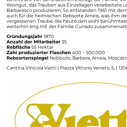
Weingut, das Trauben aus Einzellagen verarbeitete und 
Barbaresco produzieren. So entstanden 1961 mit dem 
Numa
auch für die heimischen Rebsorte Arneis, was ihm d
vergessenen Traube, die heute den wohl berühmtest
Palmento Costanzo
weiterhin eng mit der Familie Currado zusammenarb
Gründungsjahr
1870
Pelissero
Anzahl der Mitarbeiter
35
Rebfläche
55 Hektar
Zahl produzierter Flaschen
400 – 500.000
Petra
Rebsortenspiegel
Nebbiolo, Barbera, Arneis, Moscato d
Pinino
Cantina Vinicola Vietti | Piazza Vittorio Veneto, 5, | 12
Poderi di Lea
Poderi Parpinello
Poggio Argentiera
Pra