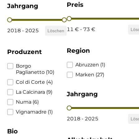
Preis
Jahrgang
Cherchi
Preis
Jahrgang
Cipriani
11 € - 73 €
Lös
2018 - 2025
Löschen
Col di Corte
Region
Produzent
Collefrisio
Region
Abruzzen
(1)
Produzent
Borgo
Contadi Castaldi
Paglianetto
(10)
Marken
(27)
Col di Corte
(4)
Contini
La Calcinara
(9)
Jahrgang
Numa
(6)
Cordero Mario
Jahrgang
Vignamadre
(1)
Cordero San Giorgio
2018 - 2025
Lös
Bio
Decugnano dei Barbi