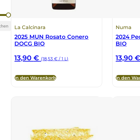
chen
La Calcinara
Numa
2025 MUN Rosato Conero
2024 Pe
DOCG BIO
BIO
13,90
€
13,90
(18,53 € / 1 L)
In den Warenkorb
In den Wa