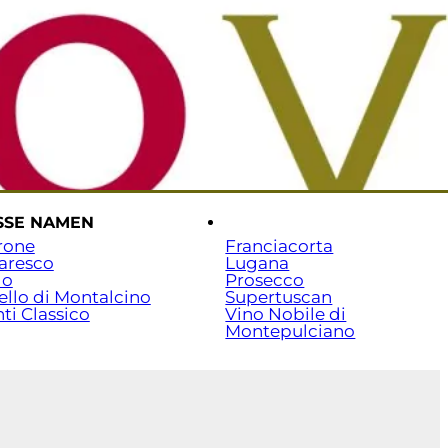
rtseite
Versand & Zahlung
Beratung: 07141 / 7029351
SSE NAMEN
.
rone
Franciacorta
aresco
Lugana
lo
Prosecco
ello di Montalcino
Supertuscan
ti Classico
Vino Nobile di
Montepulciano