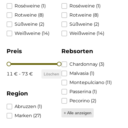
Roséweine
(1)
Roséweine
(1)
Brigaldara
Rotweine
(8)
Rotweine
(8)
Brugnano
Süßweine
(2)
Süßweine
(2)
Weißweine
(14)
Weißweine
(14)
Bruna
Preis
Rebsorten
Brunia
Preis
Rebsorten
Chardonnay
(3)
Cantina di Custoza
Malvasia
(1)
11 € - 73 €
Löschen
Capichera
Montepulciano
(11)
Passerina
(1)
Region
Carlotto
Pecorino
(2)
Region
Abruzzen
(1)
Castiglion del Bosco
+ Alle anzeigen
Marken
(27)
Ceci 1938