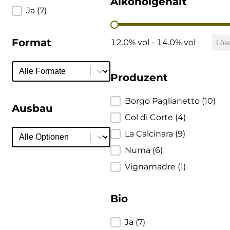
Alkoholgehalt
Bio
Ja
(7)
DeCarlo
Alkoholgehalt
Format
DeVigili
12.0% vol - 14.0% vol
Lös
Format
Format
Dindo
Produzent
DueVittorie
Produzent
Borgo Paglianetto
(10)
Ausbau
Col di Corte
(4)
Emilio Borsi
Ausbau
Ausbau
La Calcinara
(9)
Enrico Serafino
Numa
(6)
Vignamadre
(1)
Famiglia Demelas
Famiglia Olivini
Bio
Fondo Antico
Bio
Ja
(7)