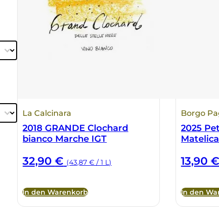
La Calcinara
Borgo Pa
2018 GRANDE Clochard
2025 Pet
bianco Marche IGT
Matelic
32,90
€
13,90
(43,87 € / 1 L)
In den Warenkorb
In den Wa