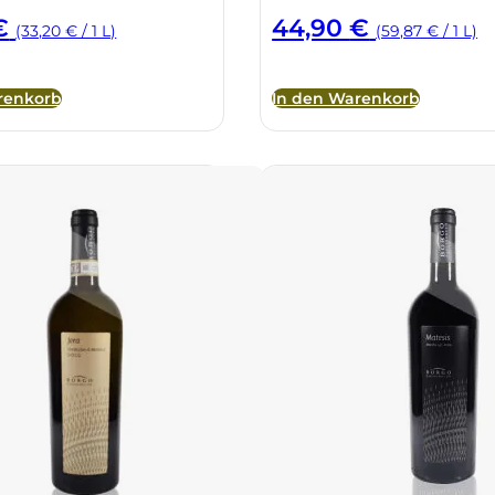
€
44,90
€
(33,20 € / 1 L)
(59,87 € / 1 L)
renkorb
In den Warenkorb