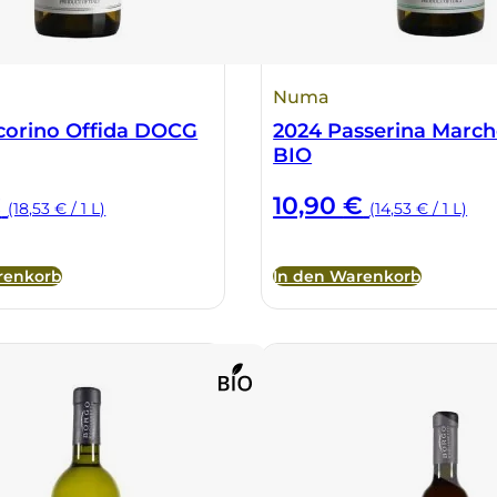
Numa
corino Offida DOCG
2024 Passerina March
BIO
€
10,90
€
(18,53 € / 1 L)
(14,53 € / 1 L)
renkorb
In den Warenkorb