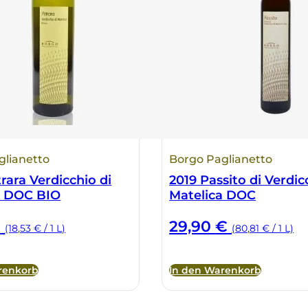
glianetto
Borgo Paglianetto
rara Verdicchio di
2019 Passito di Verdic
a DOC BIO
Matelica DOC
€
29,90
€
(18,53 € / 1 L)
(80,81 € / 1 L)
renkorb
In den Warenkorb