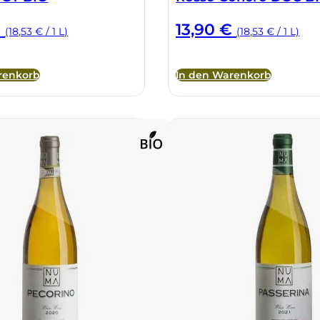
€
13,90
€
(18,53 € / 1 L)
(18,53 € / 1 L)
renkorb
In den Warenkorb