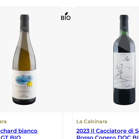
ara
La Calcinara
ochard bianco
2023 Il Cacciatore di 
IGT BIO
Rosso Conero DOC B