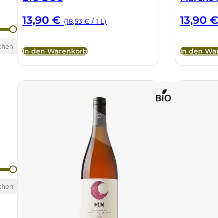
13,90
€
13,90
(18,53 € / 1 L)
chen
In den Warenkorb
In den Wa
chen