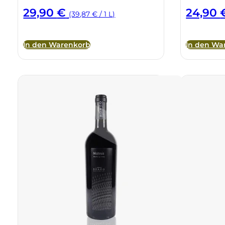
29,90
€
24,90
(39,87 € / 1 L)
In den Warenkorb
In den Wa