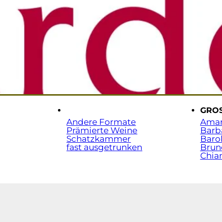
Sta
t.
.
GRO
Andere Formate
Ama
Prämierte Weine
Barb
Schatzkammer
Baro
fast ausgetrunken
Brun
Chian