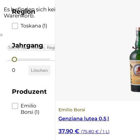
Andere Formate
Lombardei
Supertuscan
Es befinden sich keine Produkte im
Region
Warenkorb.
Prämierte Weine
Marken
Vino Nobile di Montepulciano
Region
Toskana
(1)
Schatzkammer
Piemont
Jahrgang
Sardinien
Jahrgang
0
Sizilien
Löschen
Südtirol
Produzent
Trentino
Produzent
Emilio
Emilio Borsi
Borsi
(1)
Toskana
Genziana lutea 0,5 l
37,90
€
(75,80 € / 1 L)
Umbrien