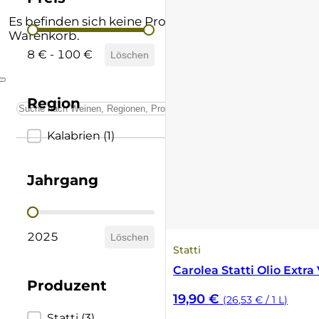
Andere Formate
Lombardei
Supertuscan
Es befinden sich keine Produkte im
Preis
Warenkorb.
Prämierte Weine
Marken
Vino Nobile di Montepulciano
8 € - 100 €
Löschen
Schatzkammer
Piemont
Region
Sardinien
Region
Kalabrien
(1)
Sizilien
Jahrgang
Südtirol
Jahrgang
Trentino
2025
Löschen
Statti
Toskana
Carolea Statti Olio Extra 
Produzent
19,90
€
(26,53 € / 1 L)
Umbrien
Statti
(3)