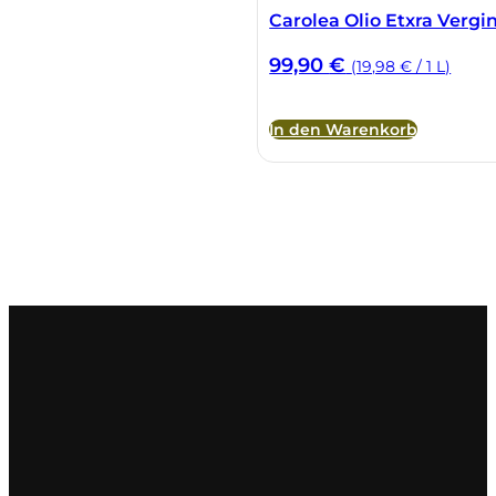
Carolea Olio Etxra Vergin
99,90
€
(19,98 € / 1 L)
In den Warenkorb