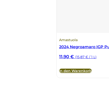
Amastuola
2024 Negroamaro IGP Pu
11,90
€
(15,87 € / 1 L)
In den Warenkorb