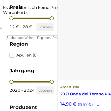
Andere Formate
Lombardei
Supertuscan
Preis
Es befinden sich keine Produkte im
Warenkorb.
Preis
Prämierte Weine
Marken
Vino Nobile di Montepulciano
12 € - 28 €
Löschen
Schatzkammer
Piemont
Region
Sardinien
Region
Apulien
(8)
Sizilien
Südtirol
Jahrgang
Trentino
Jahrgang
Amastuola
2020 - 2024
Löschen
Toskana
2021 Onda del Tempo Pug
14,90
€
(19,87 € / 1 L)
Umbrien
Produzent