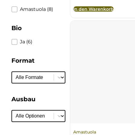
Ulta
In den Warenkorb
Produzent
Amastuola
(8)
Venetien
Bio
Bio
Ja
(6)
Format
Format
Format
Ausbau
Ausbau
Ausbau
Amastuola