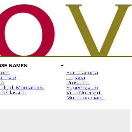
rtseite
Versand & Zahlung
Beratung: 07141 / 7029351
SSE NAMEN
.
rone
Franciacorta
aresco
Lugana
lo
Prosecco
ello di Montalcino
Supertuscan
ti Classico
Vino Nobile di
Montepulciano