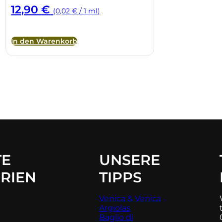
12,90
€
(0,02 € / 1 ml)
In den Warenkorb
TE
UNSERE
RIEN
TIPPS
Venica & Venica
Argiolas
Baglio di