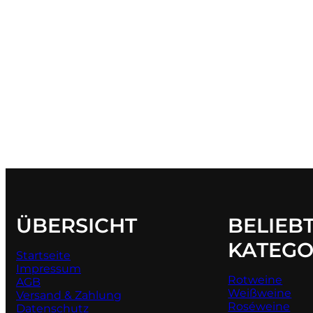
ÜBERSICHT
BELIEB
KATEGO
Startseite
Impressum
Rotweine
AGB
Weißweine
Versand & Zahlung
Roséweine
Datenschutz