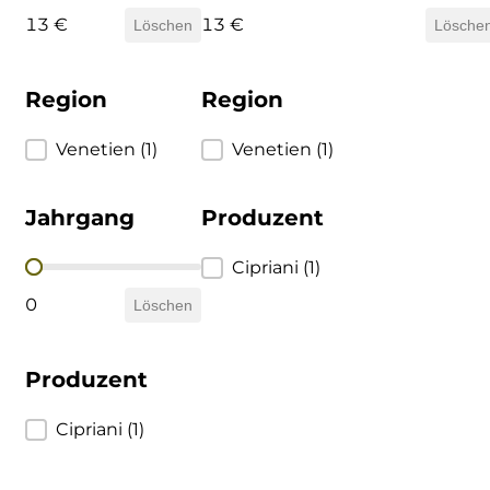
13 €
13 €
Löschen
Lösche
Ulta
Venetien
Region
Region
Region
Venetien
(1)
Region
Venetien
(1)
Jahrgang
Produzent
Jahrgang
Produzent
Cipriani
(1)
0
Löschen
Produzent
Produzent
Cipriani
(1)