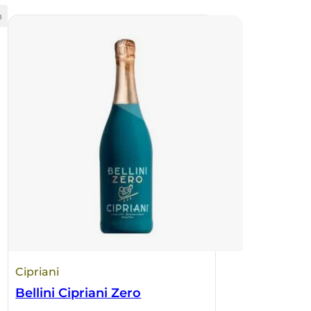
n
Cipriani
Bellini Cipriani Zero