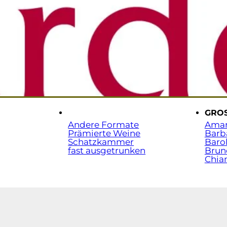
Sta
t.
.
GRO
Andere Formate
Ama
Prämierte Weine
Barb
Schatzkammer
Baro
fast ausgetrunken
Brun
Chian