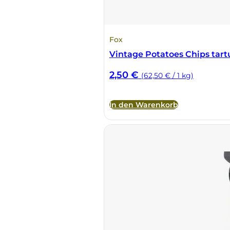
DeCarlo
Fox
DeVigili
Vintage Potatoes Chips tart
Dindo
2,50
€
(62,50 € / 1 kg)
DueVittorie
In den Warenkorb
Emilio Borsi
Enrico Serafino
Famiglia Demelas
Famiglia Olivini
Fondo Antico