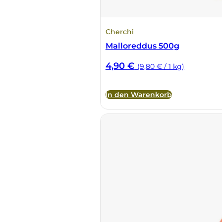
Tenute Vignola
Cherchi
Malloreddus 500g
Terre Nere
4,90
€
(9,80 € / 1 kg)
Teruzzi
In den Warenkorb
Thomas Niedermayr
Torre die Beati
Valparadiso
Vendrame
Venica & Venica
Vie di Romans