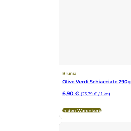
La Dolce Vigna
Limestone
Malvirà
Marrone
Masseria Li Veli
Brunia
Olive Verdi Schiacciate 290g
Massolino
6,90
€
(23,79 € / 1 kg)
Menhir Marangelli
In den Warenkorb
Mora e Memo
Nero Fermento