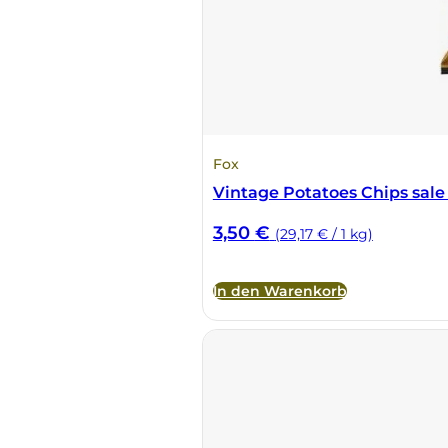
Fonzone
Fox
Fradiles
Fox
Giannicola di Carlo
Vintage Potatoes Chips sale
3,50
€
(29,17 € / 1 kg)
J. Hofstätter
Il Borro
In den Warenkorb
Kloster Neustift
La Calcinara
La Crotta di Vegneron