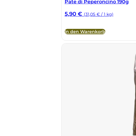
Pate di Peperoncino 190g
Sella Mosca
5,90
€
(31,05 € / 1 kg)
Serafini & Vidotto
In den Warenkorb
Settecani
Silvio Carta
Statti
Tenuta La Novella
Tenuta Marsiliana
Tenuta Prima Pietra
Tenute Sella