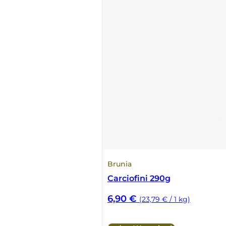
Brunia
Carciofini 290g
6,90
€
(23,79 € / 1 kg)