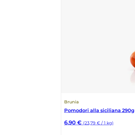
Numa
Palmento Costanzo
Pelissero
Petra
Pinino
Poderi di Lea
Brunia
Poderi Parpinello
Pomodori alla siciliana 290g
Poggio Argentiera
6,90
€
(23,79 € / 1 kg)
Pra