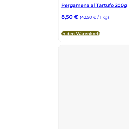
Pergamena al Tartufo 200g
Cherchi
8,50
€
(42,50 € / 1 kg)
Cipriani
In den Warenkorb
Col di Corte
Collefrisio
Contadi Castaldi
Contini
Cordero Mario
Cordero San Giorgio
Decugnano dei Barbi