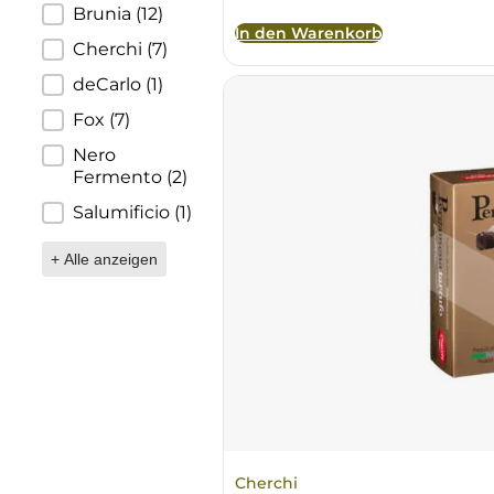
Produzent
Brunia
(12)
Ulta
Brigaldara
In den Warenkorb
Cherchi
(7)
deCarlo
(1)
Venetien
Brugnano
Fox
(7)
Bruna
Nero
Fermento
(2)
Brunia
Salumificio
(1)
Cantina di Custoza
+ Alle anzeigen
Capichera
Carlotto
Castiglion del Bosco
Ceci 1938
Cherchi