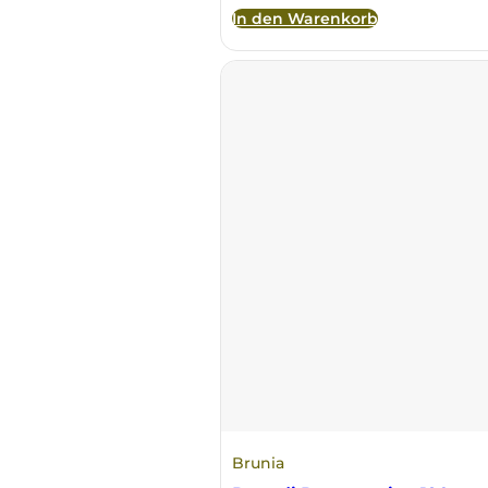
In den Warenkorb
Principie Corsini
Punica
Ricci Curbastro
ReModena
Rossi d’Angera
Sandro Fay
San Patrignano
Scacciadiavoli
Brunia
Scarpa