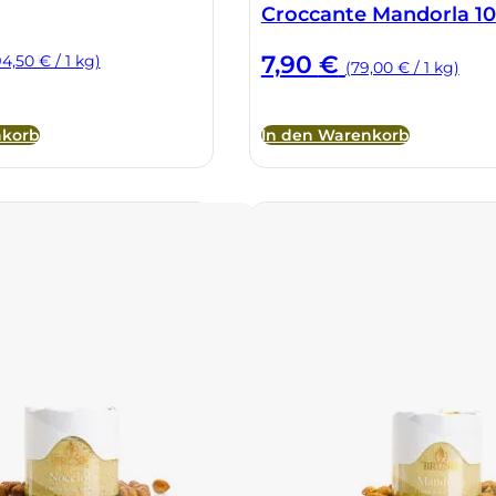
Croccante Mandorla 1
7,90
€
94,50 € / 1 kg)
(79,00 € / 1 kg)
nkorb
In den Warenkorb