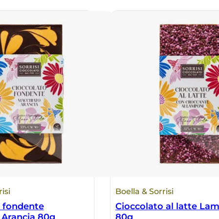
isi
Boella & Sorrisi
o fondente
Cioccolato al latte La
 Arancia 80g
80g