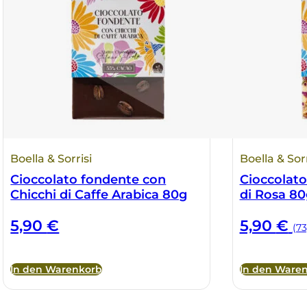
Boella & Sorrisi
Boella & Sorr
Cioccolato fondente con
Cioccolato
Chicchi di Caffe Arabica 80g
di Rosa 80
5,90
€
5,90
€
(73
In den Warenkorb
In den Ware