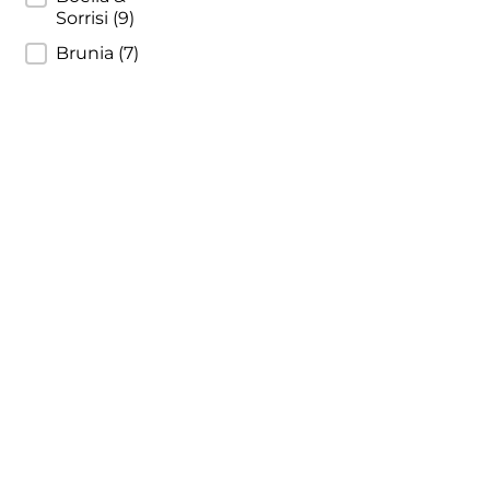
Sorrisi
(9)
Cherchi
Brunia
(7)
Cipriani
Col di Corte
Collefrisio
Contadi Castaldi
Contini
Cordero Mario
Cordero San Giorgio
Decugnano dei Barbi