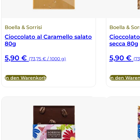
Boella & Sorrisi
Boella & Sorr
Cioccolato al Caramello salato
Cioccolato 
80g
secca 80g
5,90
€
5,90
€
(73,75 € / 1000 g)
(73
In den Warenkorb
In den Ware