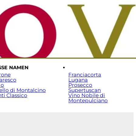
rtseite
Versand & Zahlung
Beratung: 07141 / 7029351
SSE NAMEN
.
rone
Franciacorta
aresco
Lugana
lo
Prosecco
ello di Montalcino
Supertuscan
ti Classico
Vino Nobile di
Montepulciano