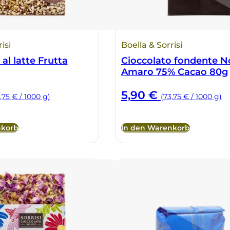
isi
Boella & Sorrisi
al latte Frutta
Cioccolato fondente N
Amaro 75% Cacao 80g
5,90
€
,75 € / 1000 g)
(73,75 € / 1000 g)
nkorb
In den Warenkorb