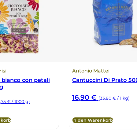
isi
Antonio Mattei
 bianco con petali
Cantuccini Di Prato 50
g
16,90
€
(33,80 € / 1 kg)
,75 € / 1000 g)
nkorb
In den Warenkorb