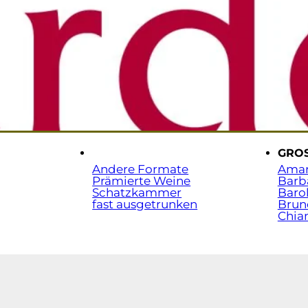
Sta
t.
.
GRO
Andere Formate
Ama
Prämierte Weine
Barb
Schatzkammer
Baro
fast ausgetrunken
Brun
Chian