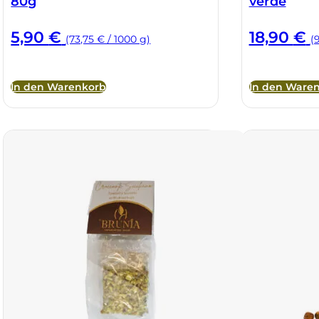
80g
verde
5,90
€
18,90
€
(73,75 € / 1000 g)
(
In den Warenkorb
In den Ware