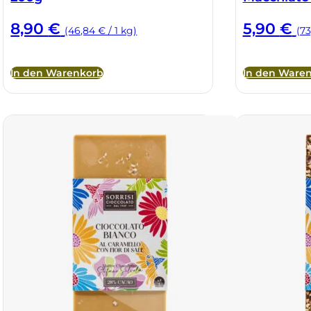
8,90
€
5,90
€
(46,84 € / 1 kg)
(73
In den Warenkorb
In den Ware