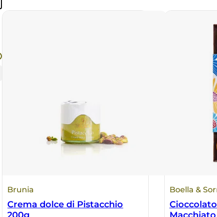
Brunia
Boella & Sorr
Crema dolce di Pistacchio
Cioccolat
200g
Macchiato