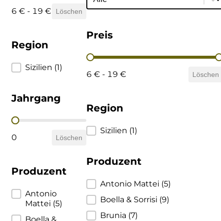
6 € - 19 €
Löschen
Ulta
Brigaldara
Preis
Venetien
Brugnano
Region
Preis
Bruna
Region
Sizilien
(1)
6 € - 19 €
Löschen
Brunia
Jahrgang
Region
Cantina di Custoza
Jahrgang
Region
Sizilien
(1)
Capichera
0
Löschen
Produzent
Carlotto
Produzent
Produzent
Antonio Mattei
(5)
Castiglion del Bosco
Produzent
Antonio
Boella & Sorrisi
(9)
Mattei
(5)
Ceci 1938
Brunia
(7)
Boella &