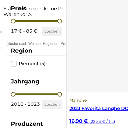
Andere Formate
Lombardei
Supertuscan
Preis
Es befinden sich keine Produkte im
Warenkorb.
Preis
Prämierte Weine
Marken
Vino Nobile di Montepulciano
17 € - 85 €
Löschen
Schatzkammer
Piemont
Region
Sardinien
Region
Piemont
(5)
Sizilien
Südtirol
Jahrgang
Trentino
Jahrgang
Marrone
2018 - 2023
Löschen
Toskana
2023 Favorita Langhe D
16,90
€
(22,53 € / 1 L)
Umbrien
Produzent