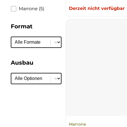
Ulta
Derzeit nicht verfügbar
Produzent
Marrone
(5)
Venetien
Format
Format
Format
Ausbau
Ausbau
Ausbau
Marrone