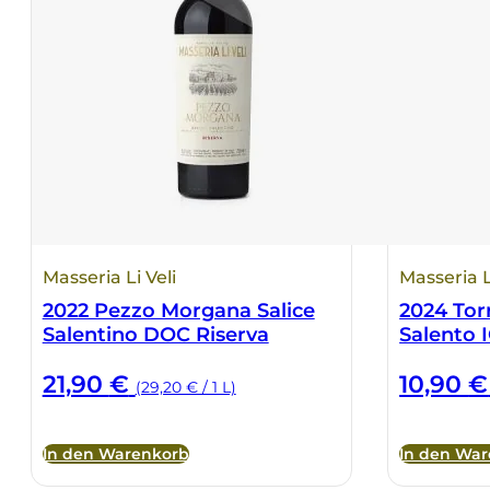
Masseria Li Veli
Masseria L
2022 Pezzo Morgana Salice
2024 Tor
Salentino DOC Riserva
Salento 
21,90
€
10,90
€
(29,20 € / 1 L)
In den Warenkorb
In den Wa