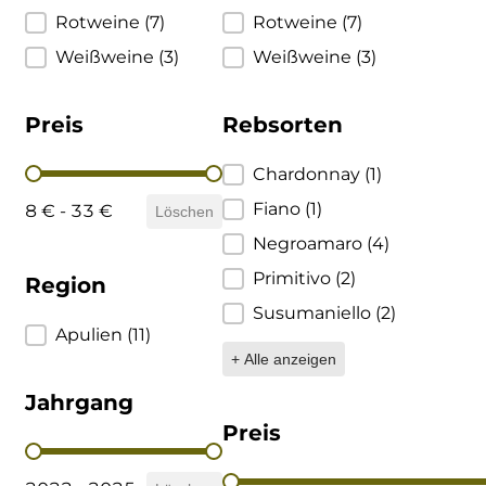
Rotweine
(7)
Rotweine
(7)
Ulta
Weißweine
(3)
Weißweine
(3)
Venetien
Preis
Rebsorten
Preis
Rebsorten
Chardonnay
(1)
Fiano
(1)
8 € - 33 €
Löschen
Negroamaro
(4)
Primitivo
(2)
Region
Susumaniello
(2)
Region
Apulien
(11)
+ Alle anzeigen
Jahrgang
Preis
Jahrgang
Preis