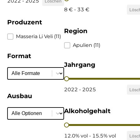
2022 - 2025
Löschen
8 € - 33 €
Lösc
Produzent
Region
Produzent
Masseria Li Veli
(11)
Region
Apulien
(11)
Format
Jahrgang
Format
Format
Jahrgang
2022 - 2025
Lösc
Ausbau
Ausbau
Ausbau
Alkoholgehalt
Alkoholgehalt
12.0% vol - 15.5% vol
Lösc