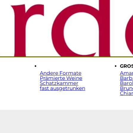
Sta
t.
.
GRO
Andere Formate
Ama
Prämierte Weine
Barb
Schatzkammer
Baro
fast ausgetrunken
Brun
Chian