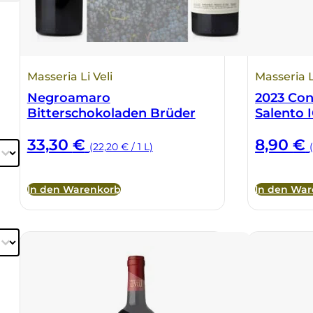
Masseria Li Veli
Masseria L
Negroamaro
2023 Con
Bitterschokoladen Brüder
Salento 
33,30
€
8,90
€
(22,20 € / 1 L)
In den Warenkorb
In den Wa