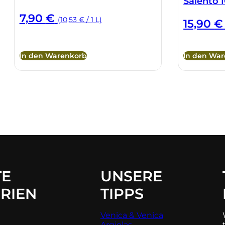
Salento 
7,90
€
(10,53 € / 1 L)
15,90
€
In den Warenkorb
In den Wa
TE
UNSERE
RIEN
TIPPS
Venica & Venica
Argiolas