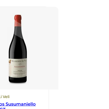
i Veli
os Susumaniello