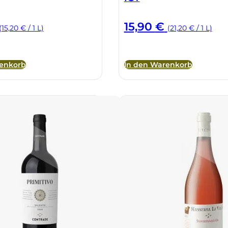
15,90
€
(15,20 € / 1 L)
(21,20 € / 1 L)
renkorb
In den Warenkorb