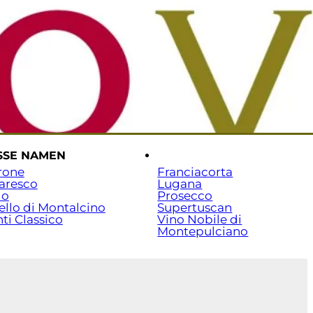
rtseite
Versand & Zahlung
Beratung: 07141 / 7029351
SSE NAMEN
.
rone
Franciacorta
aresco
Lugana
lo
Prosecco
ello di Montalcino
Supertuscan
ti Classico
Vino Nobile di
Montepulciano