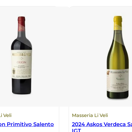
i Veli
Masseria Li Veli
on Primitivo Salento
2024 Askos Verdeca S
IGT