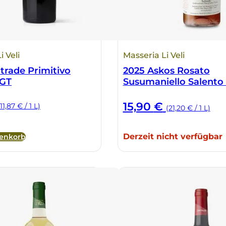
i Veli
Masseria Li Veli
trade Primitivo
2025 Askos Rosato
IGT
Susumaniello Salento
15,90
€
(11,87 € / 1 L)
(21,20 € / 1 L)
Derzeit nicht verfügbar
renkorb