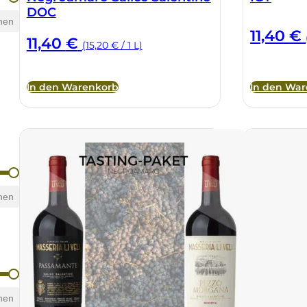
DOC
hen
11,40
€
11,40
€
(15,20 € / 1 L)
In den Warenkorb
In den Wa
hen
hen