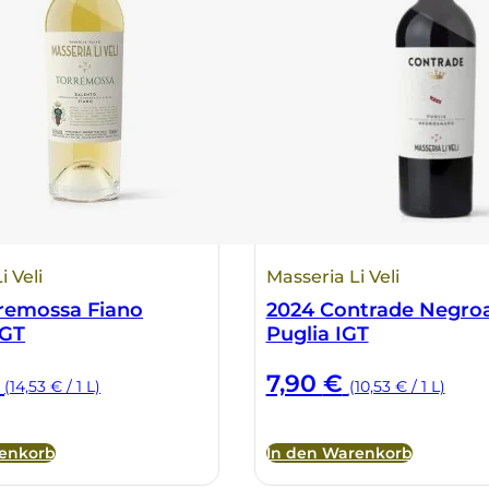
i Veli
Masseria Li Veli
remossa Fiano
2024 Contrade Negr
IGT
Puglia IGT
7,90
€
(14,53 € / 1 L)
(10,53 € / 1 L)
renkorb
In den Warenkorb