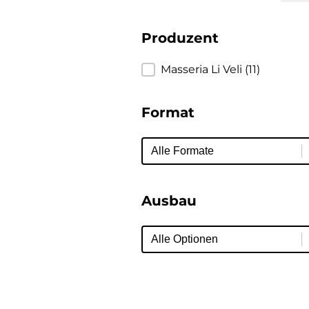
Produzent
Produzent
Masseria Li Veli
(11)
Format
Format
Format
Ausbau
Ausbau
Ausbau