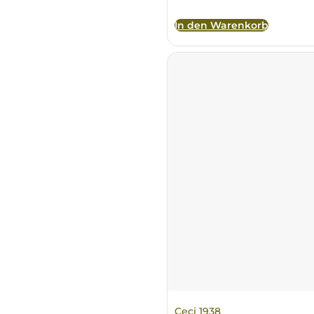
In den Warenkorb
Principie Corsini
Punica
Ricci Curbastro
ReModena
Rossi d’Angera
Sandro Fay
San Patrignano
Scacciadiavoli
Scarpa
Ceci 1938