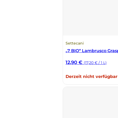
Fonzone
Fox
Fradiles
Settecani
Giannicola di Carlo
„7 BIO“ Lambrusco Gras
J. Hofstätter
12,90
€
(17,20 € / 1 L)
Il Borro
Derzeit nicht verfügbar
Kloster Neustift
La Calcinara
La Crotta di Vegneron