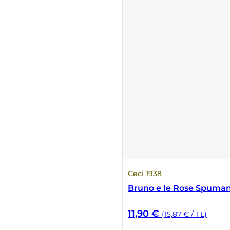
Numa
Palmento Costanzo
Pelissero
Petra
Pinino
Poderi di Lea
Ceci 1938
Poderi Parpinello
Bruno e le Rose Spuman
Poggio Argentiera
11,90
€
(15,87 € / 1 L)
Pra