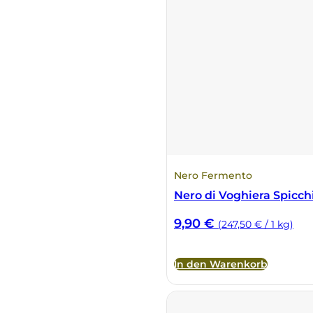
La Dolce Vigna
Limestone
Malvirà
Marrone
Masseria Li Veli
Nero Fermento
Nero di Voghiera Spicc
Massolino
9,90
€
(247,50 € / 1 kg)
Menhir Marangelli
In den Warenkorb
Mora e Memo
Nero Fermento