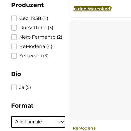
Produzent
Brigaldara
In den Warenkorb
Produzent
Ceci 1938
(4)
Brugnano
DueVittorie
(3)
Nero Fermento
(2)
Bruna
ReModena
(4)
Brunia
Settecani
(3)
Cantina di Custoza
Bio
Capichera
Bio
Ja
(5)
Carlotto
Format
Castiglion del Bosco
Format
Format
Ceci 1938
ReModena