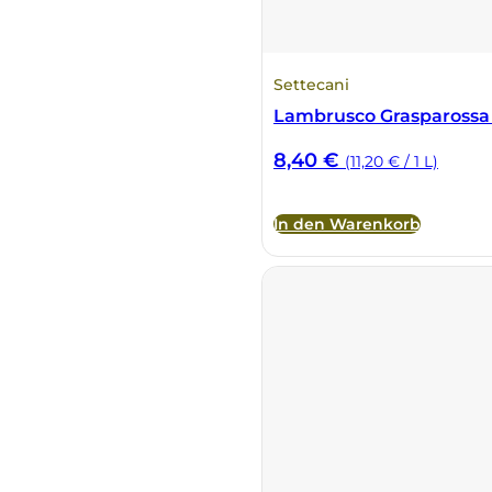
DeCarlo
Settecani
DeVigili
Lambrusco Grasparossa 
Dindo
8,40
€
(11,20 € / 1 L)
DueVittorie
In den Warenkorb
Emilio Borsi
Enrico Serafino
Famiglia Demelas
Famiglia Olivini
Fondo Antico