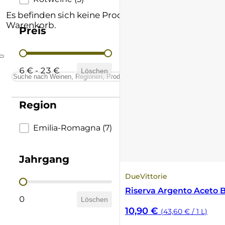
Andere Formate
Baglio di Pianetto
Supertuscan
Es befinden sich keine Produkte im
Warenkorb.
Preis
Prämierte Weine
Bellavista
Vino Nobile di Montepulciano
Preis
Schatzkammer
Belvento
6 € - 23 €
Löschen
Berta
Region
Boella & Sorrisi
Region
Emilia-Romagna
(7)
Borgo Molino
Jahrgang
Borgo Paglianetto
DueVittorie
Jahrgang
Boscarelli
Riserva Argento Aceto 
0
Löschen
10,90
€
(43,60 € / 1 L)
Braida