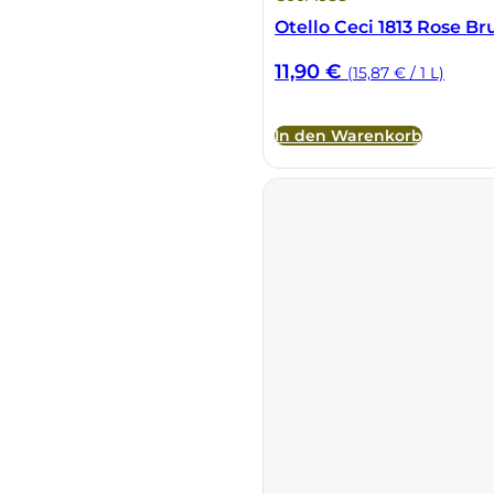
Otello Ceci 1813 Rose Br
Sella Mosca
11,90
€
(15,87 € / 1 L)
Serafini & Vidotto
In den Warenkorb
Settecani
Silvio Carta
Statti
Tenuta La Novella
Tenuta Marsiliana
Tenuta Prima Pietra
Tenute Sella