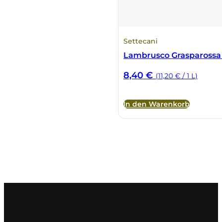
Tenute Vignola
Settecani
Terre Nere
Lambrusco Grasparossa
Teruzzi
8,40
€
(11,20 € / 1 L)
Thomas Niedermayr
In den Warenkorb
Torre die Beati
Valparadiso
Vendrame
Venica & Venica
Vie di Romans