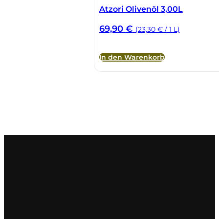
Atzori Olivenöl 3,00L
69,90
€
(23,30 € / 1 L)
In den Warenkorb