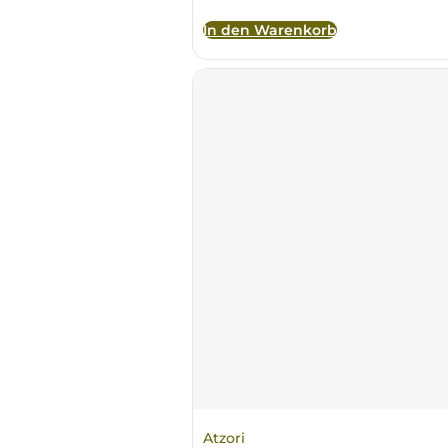
Ulta
In den Warenkorb
Venetien
Atzori