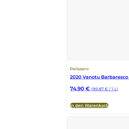
DeCarlo
DeVigili
Dindo
DueVittorie
Emilio Borsi
Pelissero
2020 Vanotu Barbaresc
Enrico Serafino
74,90
€
(99,87 € / 1 L)
Famiglia Demelas
In den Warenkorb
Famiglia Olivini
Fondo Antico