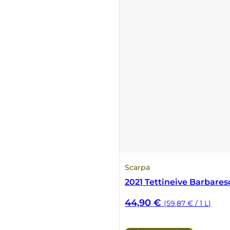
Fonzone
Fox
Fradiles
Giannicola di Carlo
J. Hofstätter
Il Borro
Scarpa
Kloster Neustift
2021 Tettineive Barbare
La Calcinara
44,90
€
(59,87 € / 1 L)
La Crotta di Vegneron