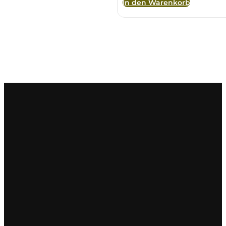
In den Warenkorb
La Dolce Vigna
Limestone
Malvirà
Marrone
Masseria Li Veli
Massolino
Menhir Marangelli
Mora e Memo
Nero Fermento