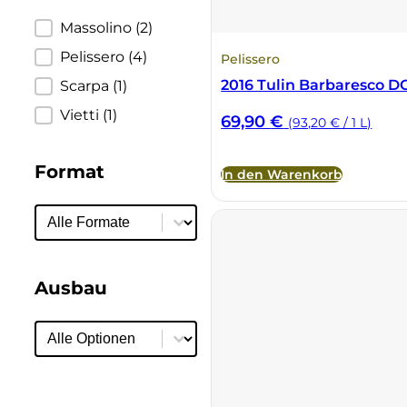
Ulta
Brigaldara
Produzent
Massolino
(2)
Pelissero
(4)
Pelissero
Venetien
Brugnano
2016 Tulin Barbaresco 
Scarpa
(1)
Vietti
(1)
Bruna
69,90
€
(93,20 € / 1 L)
Brunia
Format
In den Warenkorb
Cantina di Custoza
Format
Format
Capichera
Ausbau
Carlotto
Ausbau
Ausbau
Castiglion del Bosco
Ceci 1938