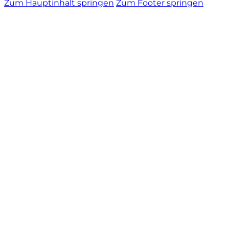
Zum Hauptinhalt springen
Zum Footer springen
Sella Mosca
Serafini & Vidotto
Settecani
Silvio Carta
Statti
Tenuta La Novella
Tenuta Marsiliana
Tenuta Prima Pietra
Tenute Sella