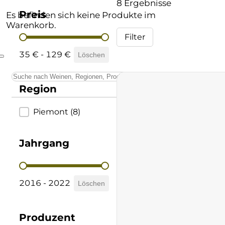
8 Ergebnisse
Andere Formate
Lombardei
Baglio di Pianetto
Supertuscan
Preis
Es befinden sich keine Produkte im
Warenkorb.
Filter
Preis
Prämierte Weine
Marken
Bellavista
Vino Nobile di Montepulciano
35 € - 129 €
Löschen
Schatzkammer
Piemont
Belvento
Region
Sardinien
Berta
Region
Piemont
(8)
Sizilien
Boella & Sorrisi
Südtirol
Borgo Molino
Jahrgang
Trentino
Borgo Paglianetto
Jahrgang
2016 - 2022
Löschen
Toskana
Boscarelli
Umbrien
Braida
Produzent