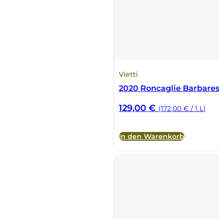
Cherchi
Cipriani
Col di Corte
Vietti
2020 Roncaglie Barbare
Collefrisio
129,00
€
(172,00 € / 1 L)
Contadi Castaldi
In den Warenkorb
Contini
Cordero Mario
Cordero San Giorgio
Decugnano dei Barbi