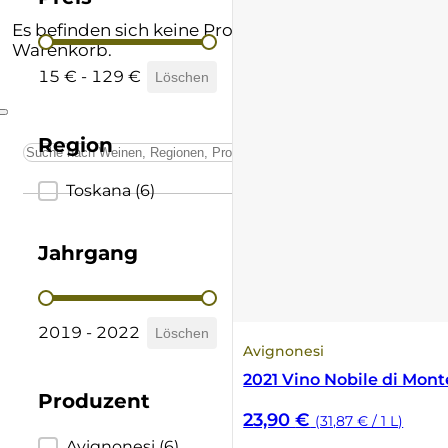
Andere Formate
Lombardei
Supertuscan
Es befinden sich keine Produkte im
Preis
Warenkorb.
Prämierte Weine
Marken
Vino Nobile di Montepulciano
15 € - 129 €
Löschen
Schatzkammer
Piemont
Region
Sardinien
Region
Toskana
(6)
Sizilien
Jahrgang
Südtirol
Jahrgang
Trentino
2019 - 2022
Löschen
Avignonesi
Toskana
2021 Vino Nobile di Mon
Produzent
23,90
€
(31,87 € / 1 L)
Umbrien
Avignonesi
(6)