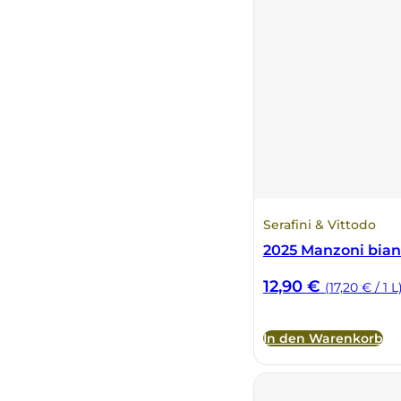
La Dolce Vigna
Limestone
Malvirà
Marrone
Masseria Li Veli
Serafini & Vittodo
2025 Manzoni bian
Massolino
12,90
€
(17,20 € / 1 L
Menhir Marangelli
In den Warenkorb
Mora e Memo
Nero Fermento