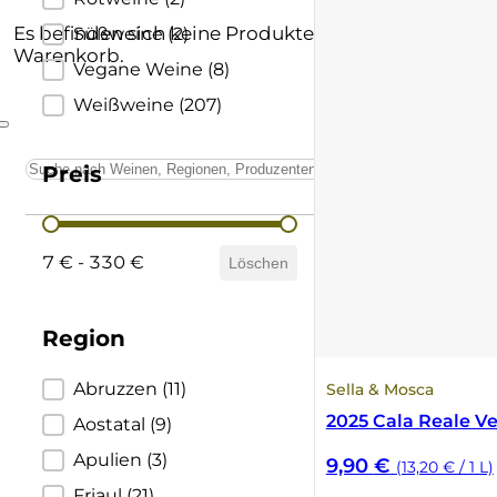
Lombardei
Baglio di Pianetto
Supertuscan
Es befinden sich keine Produkte im
Süßweine
(2)
Warenkorb.
Vegane Weine
(8)
Marken
Bellavista
Vino Nobile di Montepulciano
Weißweine
(207)
Piemont
Belvento
Preis
Sardinien
Berta
Preis
Sizilien
Boella & Sorrisi
7 € - 330 €
Löschen
Südtirol
Borgo Molino
Region
Trentino
Borgo Paglianetto
Region
Abruzzen
(11)
Sella & Mosca
Toskana
Boscarelli
2025 Cala Reale V
Aostatal
(9)
Apulien
(3)
9,90
€
(13,20 € / 1 L)
Umbrien
Braida
Friaul
(21)