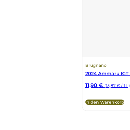
Brugnano
2024 Ammaru IGT T
11,90
€
(15,87 € / 1 L)
In den Warenkorb