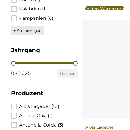
Ulta
Brigaldara
In den Warenkorb
Kalabrien
(1)
Kampanien
(6)
Venetien
Brugnano
+ Alle anzeigen
Bruna
Jahrgang
Brunia
Jahrgang
Cantina di Custoza
0 - 2025
Löschen
Capichera
Produzent
Carlotto
Produzent
Alois Lageder
(10)
Castiglion del Bosco
Angelo Gaia
(1)
Ceci 1938
Antonella Corda
(3)
Alois Lageder