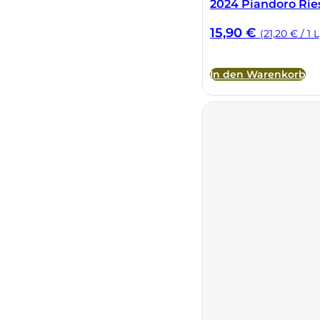
2024 Piandoro Ri
Sella Mosca
15,90
€
(21,20 € / 1 L
Serafini & Vidotto
In den Warenkorb
Settecani
Silvio Carta
Statti
Tenuta La Novella
Tenuta Marsiliana
Tenuta Prima Pietra
Tenute Sella