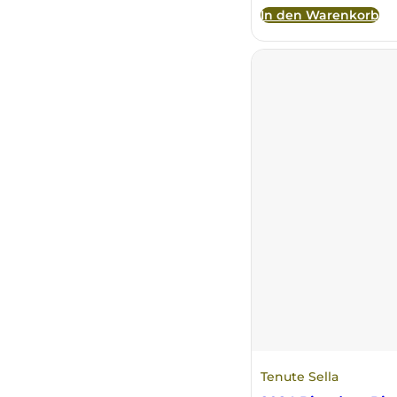
In den Warenkorb
Principie Corsini
Punica
Ricci Curbastro
ReModena
Rossi d’Angera
Sandro Fay
San Patrignano
Scacciadiavoli
Tenute Sella
Scarpa