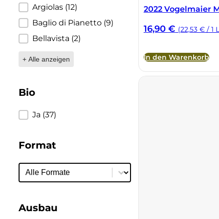
Argiolas
(12)
2022 Vogelmaier M
Cherchi
Baglio di Pianetto
(9)
16,90
€
(22,53 € / 1 L
Bellavista
(2)
Cipriani
In den Warenkorb
+ Alle anzeigen
Col di Corte
Collefrisio
Bio
Contadi Castaldi
Bio
Ja
(37)
Contini
Format
Cordero Mario
Format
Format
Cordero San Giorgio
Ausbau
Decugnano dei Barbi