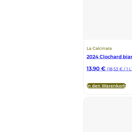
Fonzone
Fox
Fradiles
La Calcinara
Giannicola di Carlo
2024 Clochard bia
13,90
€
(18,53 € / 1 L
J. Hofstätter
Il Borro
In den Warenkorb
Kloster Neustift
La Calcinara
La Crotta di Vegneron