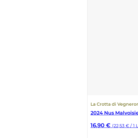
Numa
Palmento Costanzo
Pelissero
Petra
Pinino
Poderi di Lea
La Crotta di Vegnero
Poderi Parpinello
2024 Nus Malvoisi
Poggio Argentiera
16,90
€
(22,53 € / 1 L
Pra