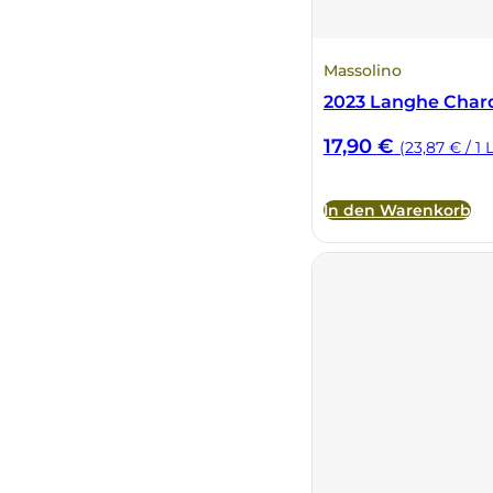
Tenute Vignola
Massolino
2023 Langhe Cha
Terre Nere
17,90
€
(23,87 € / 1 L
Teruzzi
In den Warenkorb
Thomas Niedermayr
Torre die Beati
Valparadiso
Vendrame
Venica & Venica
Vie di Romans