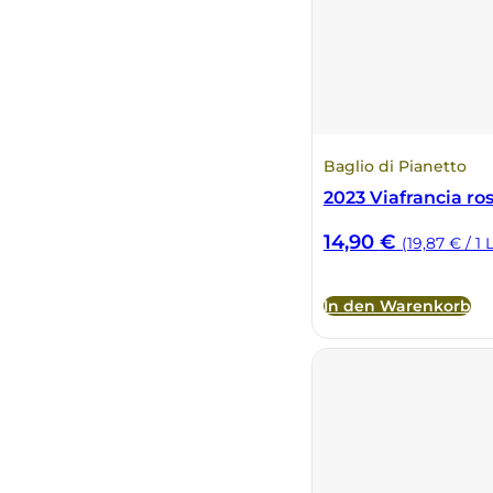
Vietti
Vignamadre
Villa Le Corti
Baglio di Pianetto
2023 Viafrancia ros
Villanoviana
14,90
€
(19,87 € / 1 L
In den Warenkorb