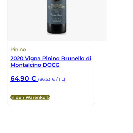
Pinino
2020 Vigna Pinino Brunello di
Montalcino DOCG
64,90
€
(86,53 € / 1 L)
In den Warenkorb