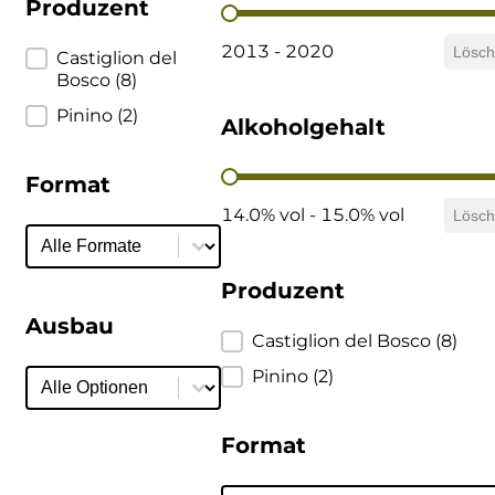
Produzent
Jahrgang
Cherchi
2013 - 2020
Lösc
Produzent
Castiglion del
Bosco
(8)
Cipriani
Pinino
(2)
Alkoholgehalt
Col di Corte
Alkoholgehalt
Format
Collefrisio
14.0% vol - 15.0% vol
Lösc
Format
Format
Contadi Castaldi
Produzent
Contini
Ausbau
Produzent
Castiglion del Bosco
(8)
Cordero Mario
Ausbau
Ausbau
Pinino
(2)
Cordero San Giorgio
Format
Decugnano dei Barbi