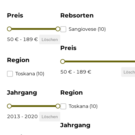
Ulta
Brigaldara
Preis
Rebsorten
Venetien
Brugnano
Preis
Rebsorten
Sangiovese
(10)
Bruna
50 € - 189 €
Löschen
Preis
Brunia
Region
Preis
Cantina di Custoza
50 € - 189 €
Lösc
Region
Toskana
(10)
Capichera
Jahrgang
Region
Carlotto
Jahrgang
Region
Toskana
(10)
Castiglion del Bosco
2013 - 2020
Löschen
Jahrgang
Ceci 1938