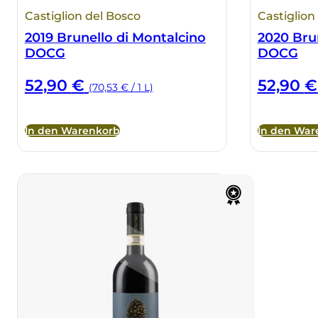
Castiglion del Bosco
Castiglion
2019 Brunello di Montalcino
2020 Bru
DOCG
DOCG
52,90
€
52,90
€
(70,53 € / 1 L)
In den Warenkorb
In den War