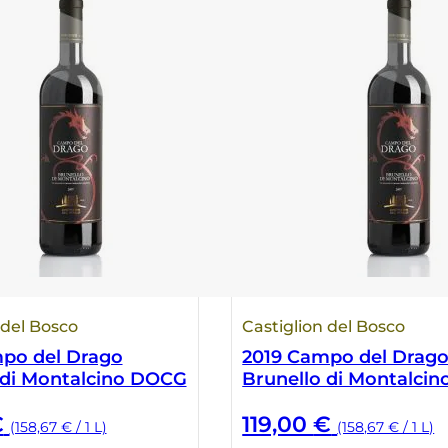
 del Bosco
Castiglion del Bosco
po del Drago
2019 Campo del Drag
 di Montalcino DOCG
Brunello di Montalci
€
119,00
€
(158,67 € / 1 L)
(158,67 € / 1 L)