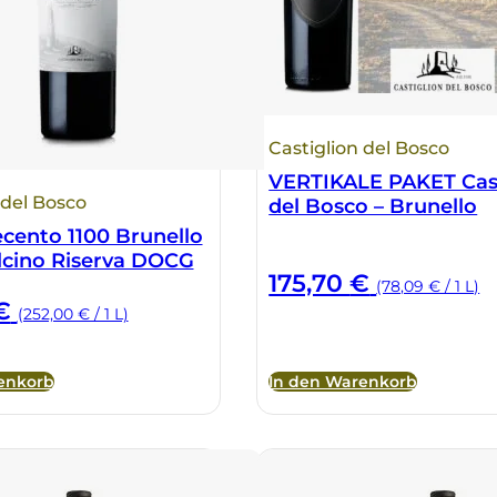
Castiglion del Bosco
VERTIKALE PAKET Cast
 del Bosco
del Bosco – Brunello
ecento 1100 Brunello
lcino Riserva DOCG
175,70
€
(78,09 € / 1 L)
€
(252,00 € / 1 L)
enkorb
In den Warenkorb