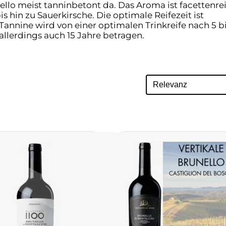
nello meist tanninbetont da. Das Aroma ist facettenre
is hin zu Sauerkirsche. Die optimale Reifezeit ist
annine wird von einer optimalen Trinkreife nach 5 bi
allerdings auch 15 Jahre betragen.
Product Archive
Sort content