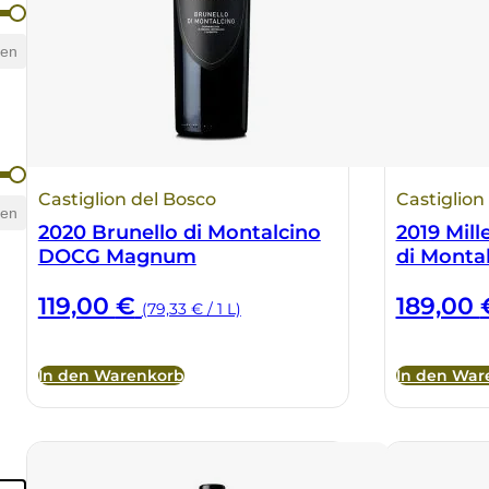
hen
Castiglion del Bosco
Castiglion
hen
2020 Brunello di Montalcino
2019 Mill
DOCG Magnum
di Monta
119,00
€
189,00
(79,33 € / 1 L)
In den Warenkorb
In den War