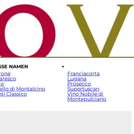
rtseite
Versand & Zahlung
Beratung: 07141 / 7029351
SSE NAMEN
.
rone
Franciacorta
aresco
Lugana
lo
Prosecco
ello di Montalcino
Supertuscan
ti Classico
Vino Nobile di
Montepulciano