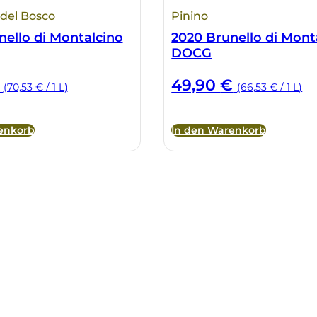
 del Bosco
Pinino
nello di Montalcino
2020 Brunello di Mont
DOCG
49,90
€
(70,53 € / 1 L)
(66,53 € / 1 L)
enkorb
In den Warenkorb