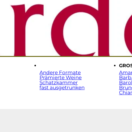
Sta
t.
.
GRO
Andere Formate
Ama
Prämierte Weine
Barb
Schatzkammer
Baro
fast ausgetrunken
Brun
Chian