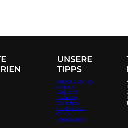
TE
UNSERE
RIEN
TIPPS
Venica & Venica
Argiolas
Baglio di
Pianetto
Bellavista
Cordero San
Giorgio
Franciacorta