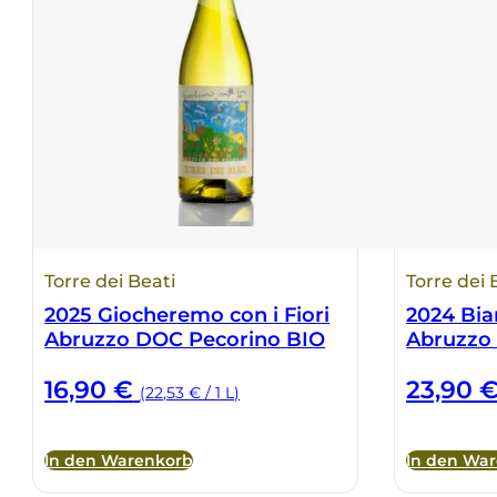
Torre dei Beati
Torre dei 
2025 Giocheremo con i Fiori
2024 Bian
Abruzzo DOC Pecorino BIO
Abruzzo
16,90
€
23,90
(22,53 € / 1 L)
In den Warenkorb
In den Wa