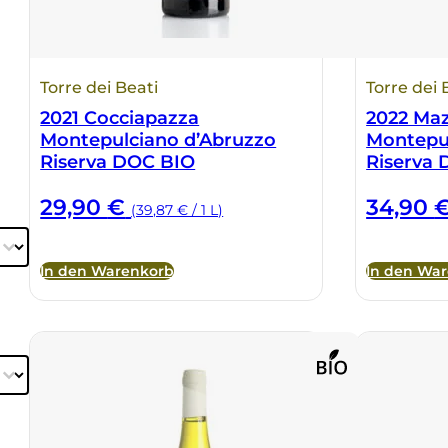
Torre dei Beati
Torre dei 
2021 Cocciapazza
2022 Ma
Montepulciano d’Abruzzo
Montepu
Riserva DOC BIO
Riserva
29,90
€
34,90
(39,87 € / 1 L)
In den Warenkorb
In den Wa