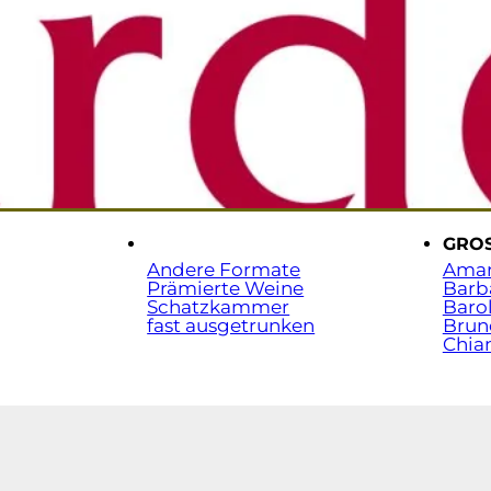
Sta
t.
.
GRO
Andere Formate
Ama
Prämierte Weine
Barb
Schatzkammer
Baro
fast ausgetrunken
Brun
Chian