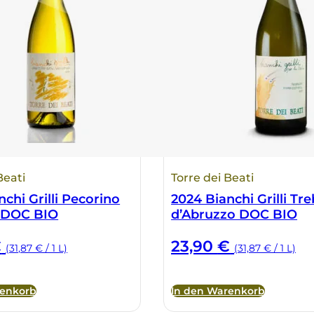
Beati
Torre dei Beati
chi Grilli Pecorino
2024 Bianchi Grilli Tr
 DOC BIO
d’Abruzzo DOC BIO
€
23,90
€
(31,87 € / 1 L)
(31,87 € / 1 L)
renkorb
In den Warenkorb