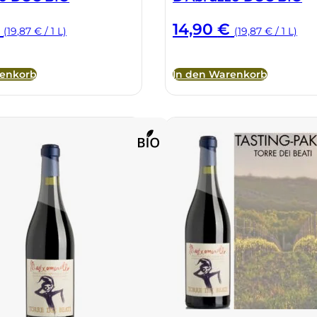
14,90
€
(19,87 € / 1 L)
(19,87 € / 1 L)
renkorb
In den Warenkorb