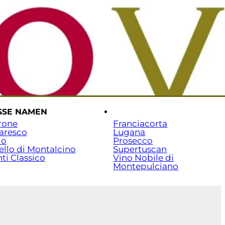
rtseite
Versand & Zahlung
Beratung: 07141 / 7029351
SSE NAMEN
.
rone
Franciacorta
aresco
Lugana
lo
Prosecco
ello di Montalcino
Supertuscan
ti Classico
Vino Nobile di
Montepulciano