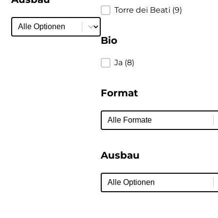
Produzent
Torre dei Beati
(9)
Ausbau
Ausbau
Bio
Bio
Ja
(8)
Format
Format
Format
Ausbau
Ausbau
Ausbau