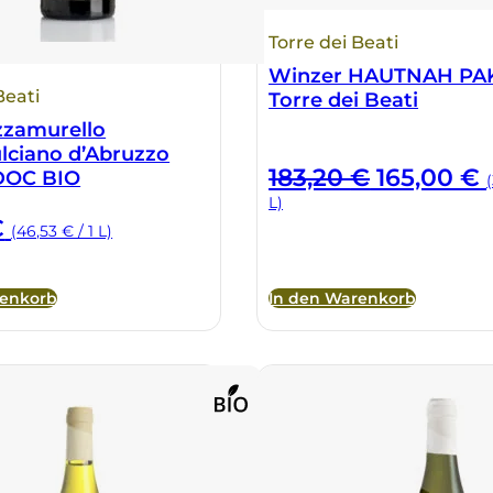
Torre dei Beati
Winzer HAUTNAH PA
Beati
Torre dei Beati
zzamurello
lciano d’Abruzzo
Ursprüng
A
183,20
€
165,00
€
 DOC BIO
Preis
P
L)
war:
i
€
(46,53 € / 1 L)
183,20 €
1
renkorb
In den Warenkorb