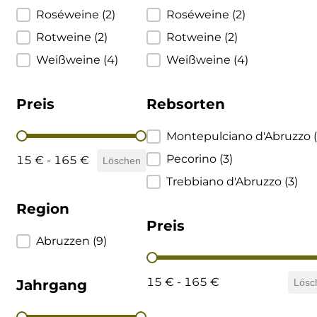
Roséweine
(2)
Roséweine
(2)
Ulta
Rotweine
(2)
Rotweine
(2)
Venetien
Weißweine
(4)
Weißweine
(4)
Preis
Rebsorten
Preis
Rebsorten
Montepulciano d'Abruzzo
Pecorino
(3)
15 € - 165 €
Löschen
Trebbiano d'Abruzzo
(3)
Region
Preis
Region
Abruzzen
(9)
Preis
15 € - 165 €
Jahrgang
Lösc