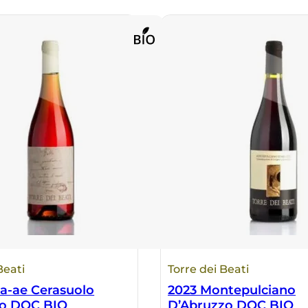
Beati
Torre dei Beati
a-ae Cerasuolo
2023 Montepulciano
zo DOC BIO
D’Abruzzo DOC BIO