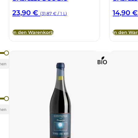
23,90
€
14,90
€
(31,87 € / 1 L)
In den Warenkorb
In den Wa
hen
hen