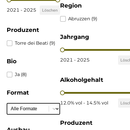
Jahrgang
Region
2021 - 2025
Löschen
Region
Abruzzen
(9)
Produzent
Jahrgang
Produzent
Torre dei Beati
(9)
Jahrgang
2021 - 2025
Bio
Lösc
Bio
Ja
(8)
Alkoholgehalt
Format
Alkoholgehalt
12.0% vol - 14.5% vol
Lösc
Format
Format
Produzent
Ausbau