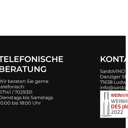
TELEFONISCHE
KONT
BERATUNG
SardoVINO
Danziger Str
Wir beraten Sie gerne
71638 Ludw
telefonisch:
info@sardov
07141 / 7029351
Dienstags bis Samstags
10:00 bis 18:00 Uhr