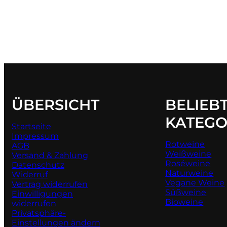
ÜBERSICHT
BELIEB
KATEGO
Startseite
Impressum
Rotweine
AGB
Weißweine
Versand & Zahlung
Roséweine
Datenschutz
Naturweine
Widerruf
Vegane Weine
Vertrag widerrufen
Süßweine
Einwilligungen
Bioweine
widerrufen
Privatsphäre-
Einstellungen ändern