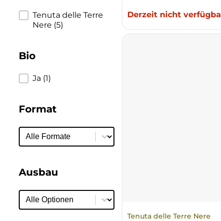
Ulta
Derzeit nicht verfügba
Produzent
Tenuta delle Terre
Nere
(5)
Venetien
Bio
Bio
Ja
(1)
Format
Format
Format
Ausbau
Ausbau
Ausbau
Tenuta delle Terre Nere