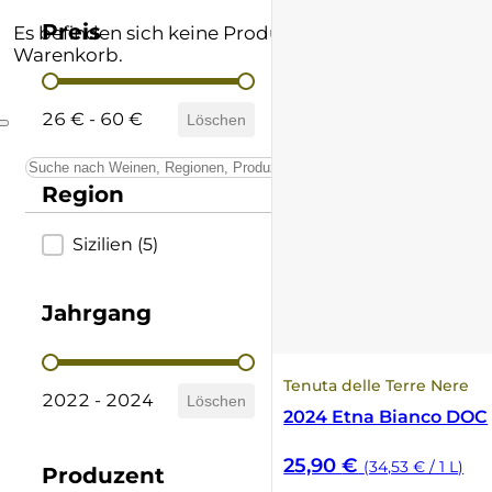
Andere Formate
Lombardei
Supertuscan
Preis
Es befinden sich keine Produkte im
Warenkorb.
Preis
Prämierte Weine
Marken
Vino Nobile di Montepulciano
26 € - 60 €
Löschen
Schatzkammer
Piemont
Region
Sardinien
Region
Sizilien
(5)
Sizilien
Südtirol
Jahrgang
Trentino
Jahrgang
Tenuta delle Terre Nere
2022 - 2024
Löschen
Toskana
2024 Etna Bianco DOC
25,90
€
(34,53 € / 1 L)
Umbrien
Produzent