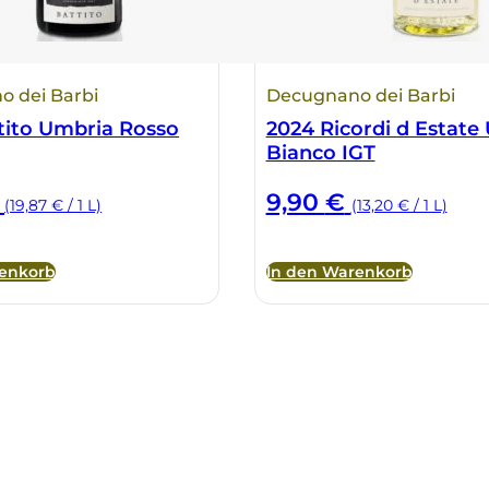
 dei Barbi
Decugnano dei Barbi
tito Umbria Rosso
2024 Ricordi d Estate
Bianco IGT
9,90
€
(19,87 € / 1 L)
(13,20 € / 1 L)
renkorb
In den Warenkorb