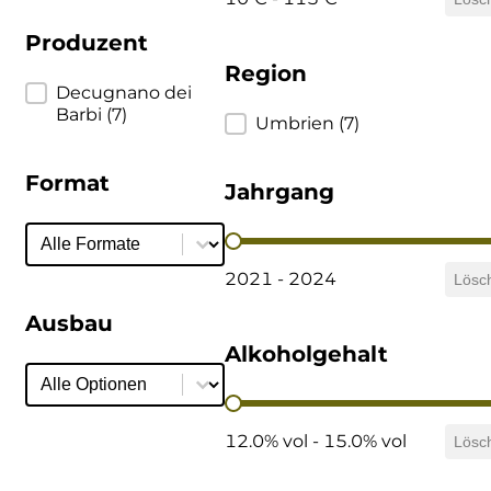
Produzent
Region
Produzent
Decugnano dei
Barbi
(7)
Region
Umbrien
(7)
Format
Jahrgang
Format
Format
Jahrgang
2021 - 2024
Lösc
Ausbau
Alkoholgehalt
Ausbau
Ausbau
Alkoholgehalt
12.0% vol - 15.0% vol
Lösc