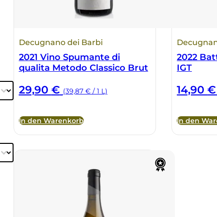
Decugnano dei Barbi
Decugnano
2021 Vino Spumante di
2022 Bat
qualita Metodo Classico Brut
IGT
29,90
€
14,90
€
(39,87 € / 1 L)
In den Warenkorb
In den Wa