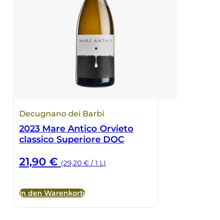
Decugnano dei Barbi
2023 Mare Antico Orvieto
classico Superiore DOC
21,90
€
(29,20 € / 1 L)
In den Warenkorb