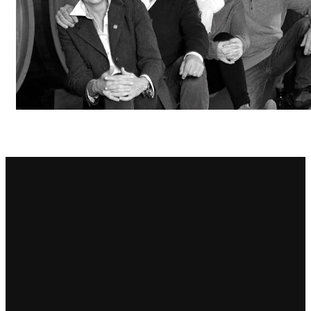
Principie Corsini
Punica
Ricci Curbastro
ReModena
Rossi d’Angera
Sandro Fay
San Patrignano
Scacciadiavoli
Scarpa