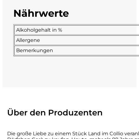
Nährwerte
La Dolce Vigna
Limestone
Alkoholgehalt in %
Allergene
Malvirà
Bemerkungen
Marrone
Masseria Li Veli
Massolino
Menhir Marangelli
Über den Produzenten
Mora e Memo
Die große Liebe zu einem Stück Land im Collio vera
Nero Fermento