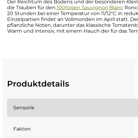
Der Reichtum des Bodens und der besonderen Kleink
die Trauben für den
100%igen Sauvignon Blanc
Ronco
Cherchi
20 Stunden bei einer Temperatur von 11/12°C in redu
Einzelpartien findet an Vollmonden im April statt. De
Cipriani
pflanzliche Noten, darunter das klassische Tomaten
Warm und intensiv, mit einem Hauch der für das Terro
Col di Corte
Collefrisio
Contadi Castaldi
Produktdetails
Contini
Cordero Mario
Sensorik
Cordero San Giorgio
Fakten
Decugnano dei Barbi