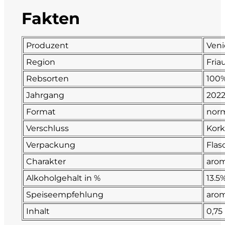
Fakten
Fonzone
Fox
Produzent
Veni
Region
Friau
Fradiles
Rebsorten
100%
Giannicola di Carlo
Jahrgang
202
Format
norm
J. Hofstätter
Verschluss
Kor
Il Borro
Verpackung
Flas
Charakter
arom
Kloster Neustift
Alkoholgehalt in %
13.5
La Calcinara
Speiseempfehlung
arom
Inhalt
0,75
La Crotta di Vegneron