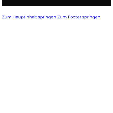
Vietti
Zum Hauptinhalt springen
Zum Footer springen
Vignamadre
Villa Le Corti
Villanoviana