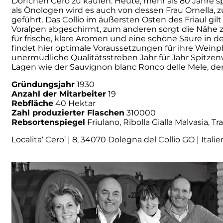
Dörfchen Cerò zu kaufen. Heute, mehr als 80 Jahre 
als Önologen wird es auch von dessen Frau Ornella, 
Numa
geführt. Das Collio im äußersten Osten des Friaul gi
Voralpen abgeschirmt, zum anderen sorgt die Nähe 
für frische, klare Aromen und eine schöne Säure in 
Palmento Costanzo
findet hier optimale Voraussetzungen für ihre Wein
unermüdliche Qualitätsstreben Jahr für Jahr Spitze
Lagen wie der Sauvignon blanc Ronco delle Mele, der F
Pelissero
Gründungsjahr
1930
Anzahl der Mitarbeiter
19
Petra
Rebfläche
40 Hektar
Zahl produzierter Flaschen
310000
Pinino
Rebsortenspiegel
Friulano, Ribolla Gialla Malvasia,
Localita‘ Cero‘ | 8, 34070 Dolegna del Collio GO | Italie
Poderi di Lea
Poderi Parpinello
Poggio Argentiera
Pra