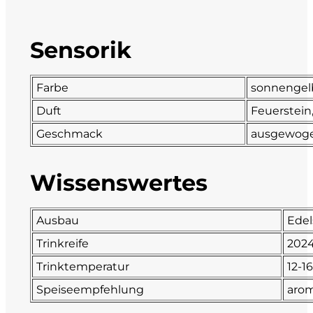
DeCarlo
Sensorik
DeVigili
Farbe
sonnengel
Dindo
Duft
Feuerstein,
DueVittorie
Geschmack
ausgewoge
Emilio Borsi
Wissenswertes
Enrico Serafino
Ausbau
Edel
Famiglia Demelas
Trinkreife
202
Trinktemperatur
12-1
Famiglia Olivini
Speiseempfehlung
arom
Fondo Antico