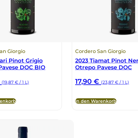
an Giorgio
Cordero San Giorgio
ari Pinot Grigio
2023 Tiamat Pinot Ner
 Pavese DOC BIO
Otrepo Pavese DOC
17,90
€
(19,87 € / 1 L)
(23,87 € / 1 L)
renkorb
In den Warenkorb