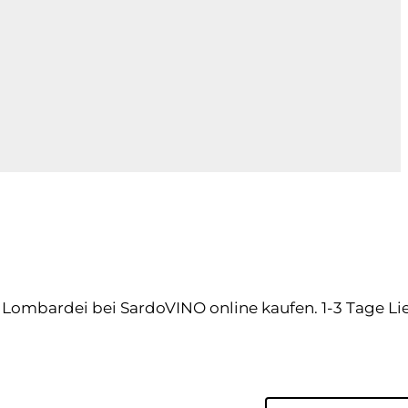
ombardei bei SardoVINO online kaufen. 1-3 Tage Lief
Product Archive
Sort content