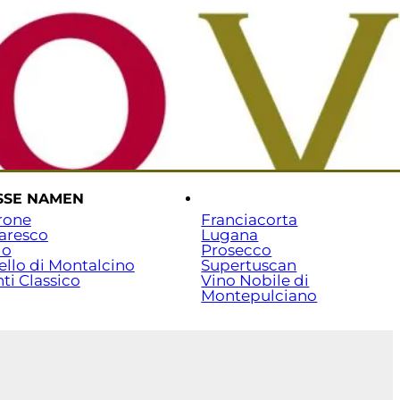
rtseite
Versand & Zahlung
Beratung: 07141 / 7029351
SSE NAMEN
.
rone
Franciacorta
aresco
Lugana
lo
Prosecco
ello di Montalcino
Supertuscan
ti Classico
Vino Nobile di
Montepulciano