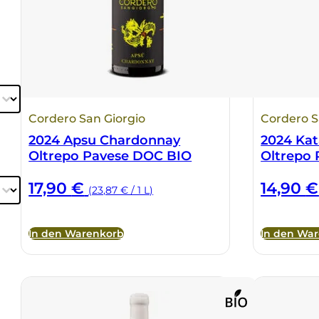
Cordero San Giorgio
Cordero S
2024 Apsu Chardonnay
2024 Kat
Oltrepo Pavese DOC BIO
Oltrepo
17,90
€
14,90
€
(23,87 € / 1 L)
In den Warenkorb
In den Wa