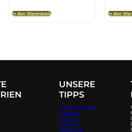
In den Warenkorb
In den Wa
TE
UNSERE
RIEN
TIPPS
Venica & Venica
Argiolas
Baglio di
Pianetto
Bellavista