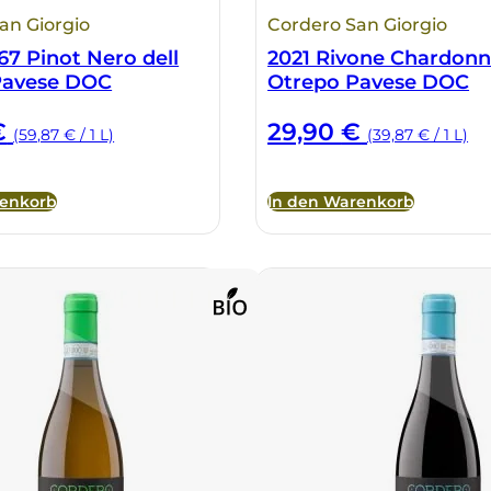
an Giorgio
Cordero San Giorgio
67 Pinot Nero dell
2021 Rivone Chardon
Pavese DOC
Otrepo Pavese DOC
€
29,90
€
(59,87 € / 1 L)
(39,87 € / 1 L)
renkorb
In den Warenkorb