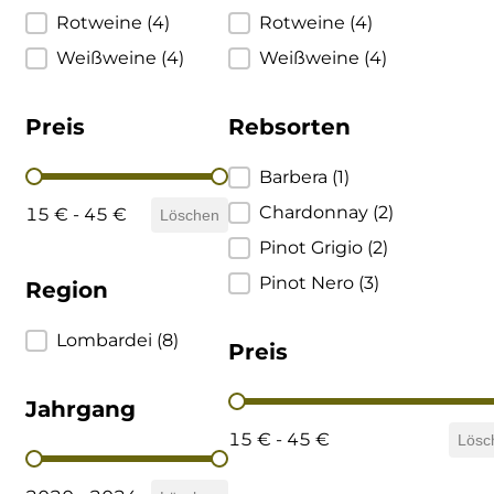
Rotweine
(4)
Rotweine
(4)
Ulta
Brigaldara
Weißweine
(4)
Weißweine
(4)
Venetien
Brugnano
Preis
Rebsorten
Bruna
Preis
Rebsorten
Barbera
(1)
Brunia
Chardonnay
(2)
15 € - 45 €
Löschen
Pinot Grigio
(2)
Cantina di Custoza
Pinot Nero
(3)
Region
Capichera
Region
Lombardei
(8)
Preis
Carlotto
Preis
Jahrgang
Castiglion del Bosco
15 € - 45 €
Lösc
Jahrgang
Ceci 1938