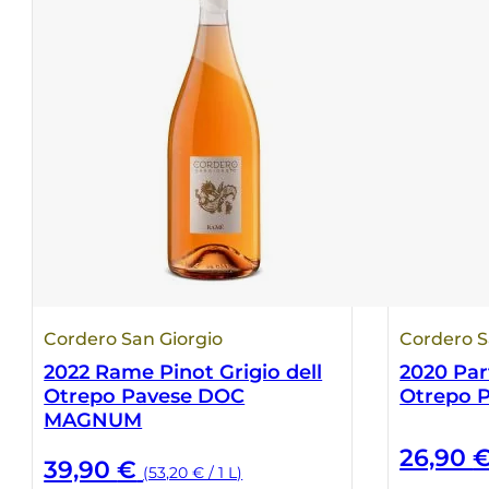
Cordero San Giorgio
Cordero S
2022 Rame Pinot Grigio dell
2020 Par
Otrepo Pavese DOC
Otrepo 
MAGNUM
26,90
39,90
€
(53,20 € / 1 L)