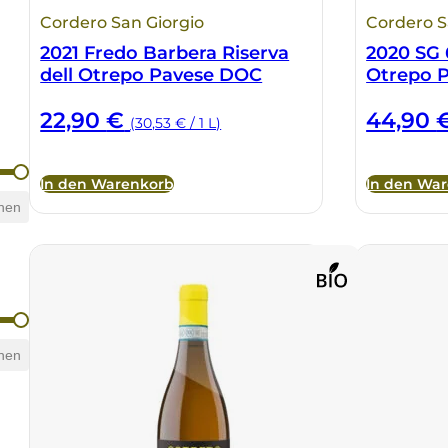
Cordero San Giorgio
Cordero S
2021 Fredo Barbera Riserva
2020 SG 
dell Otrepo Pavese DOC
Otrepo 
22,90
€
44,90
(30,53 € / 1 L)
In den Warenkorb
In den Wa
hen
hen