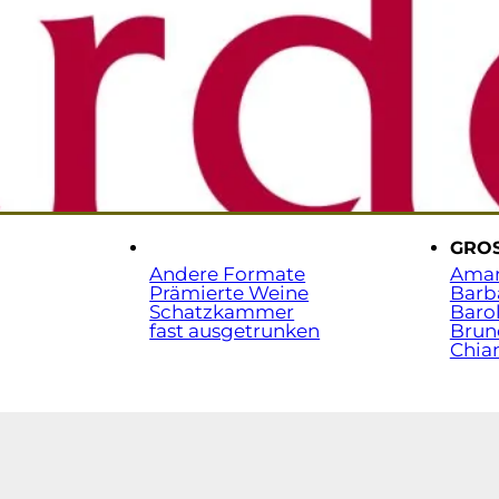
Sta
t.
.
GRO
Andere Formate
Ama
Prämierte Weine
Barb
Schatzkammer
Baro
fast ausgetrunken
Brun
Chian