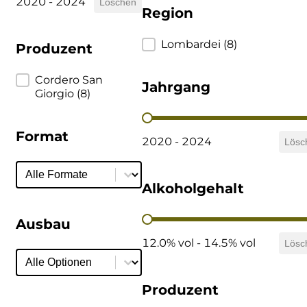
2020 - 2024
Löschen
Region
Cherchi
Region
Lombardei
(8)
Produzent
Cipriani
Produzent
Cordero San
Jahrgang
Col di Corte
Giorgio
(8)
Jahrgang
Collefrisio
Format
2020 - 2024
Lösc
Contadi Castaldi
Format
Format
Alkoholgehalt
Contini
Alkoholgehalt
Ausbau
Cordero Mario
12.0% vol - 14.5% vol
Lösc
Ausbau
Ausbau
Cordero San Giorgio
Produzent
Decugnano dei Barbi