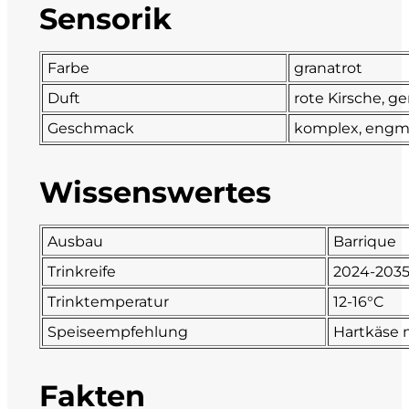
Sensorik
DeCarlo
Farbe
granatrot
DeVigili
Duft
rote Kirsche, g
Dindo
Geschmack
komplex, engma
DueVittorie
Wissenswertes
Emilio Borsi
Ausbau
Barrique
Enrico Serafino
Trinkreife
2024-203
Trinktemperatur
12-16°C
Famiglia Demelas
Speiseempfehlung
Hartkäse m
Famiglia Olivini
Fakten
Fondo Antico