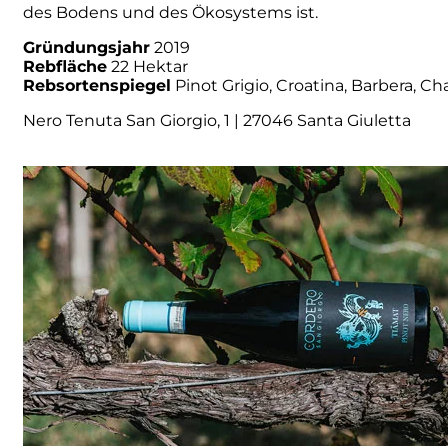
des Bodens und des Ökosystems ist.
Numa
Gründungsjahr
2019
Rebfläche
22 Hektar
Rebsortenspiegel
Pinot Grigio, Croatina, Barbera, 
Palmento Costanzo
Nero Tenuta San Giorgio, 1 | 27046 Santa Giuletta
Pelissero
Petra
Pinino
Poderi di Lea
Poderi Parpinello
Poggio Argentiera
Pra