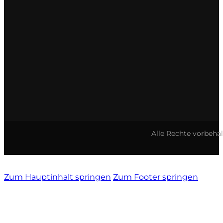
Tenute Vignola
Terre Nere
Teruzzi
Thomas Niedermayr
Torre die Beati
Alle Rechte vorbeha
Valparadiso
Vendrame
Zum Hauptinhalt springen
Zum Footer springen
Venica & Venica
Vie di Romans