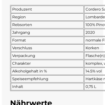
Fonzone
Produzent
Cordero S
Region
Lombarde
Fox
Rebsorten
100% Pino
Fradiles
Jahrgang
2020
Format
normale F
Giannicola di Carlo
Verschluss
Korken
J. Hofstätter
Verpackung
Flasche(n)
Charakter
komplex, 
Il Borro
Alkoholgehalt in %
14.5% vol
Kloster Neustift
Speiseempfehlung
Hartkäse m
Inhalt
0,75 L
La Calcinara
Nährwerte
La Crotta di Vegneron