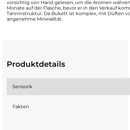
vorsichtig von Hand gelesen, um die Aromen während 
Monate auf der Flasche, bevor er in den Verkauf kom
Cherchi
Tanninstruktur. Da Bukett ist komplex, mit Düften 
angenehme Mineralität.
Cipriani
Col di Corte
Collefrisio
Produktdetails
Contadi Castaldi
Contini
Sensorik
Cordero Mario
Fakten
Cordero San Giorgio
Decugnano dei Barbi