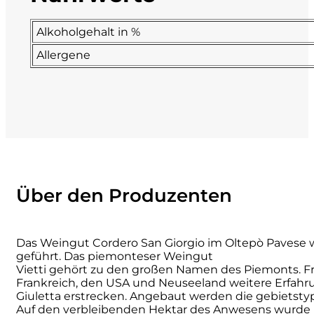
La Dolce Vigna
Alkoholgehalt in %
Allergene
Limestone
Malvirà
Marrone
Masseria Li Veli
Über den Produzenten
Massolino
Menhir Marangelli
Das Weingut Cordero San Giorgio im Oltepò Pavese w
geführt. Das piemonteser Weingut
Vietti gehört zu den großen Namen des Piemonts. Fr
Mora e Memo
Frankreich, den USA und Neuseeland weitere Erfahru
Giuletta erstrecken. Angebaut werden die gebietstyp
Nero Fermento
Auf den verbleibenden Hektar des Anwesens wurde b