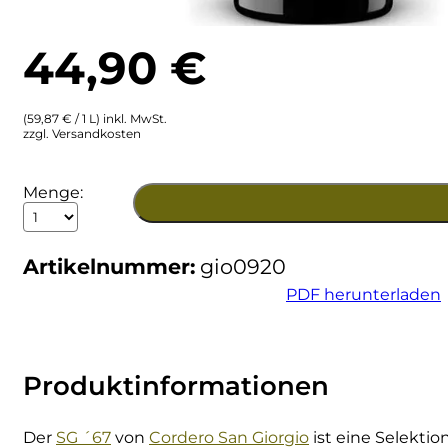
Ulta
Brigaldara
44,90
€
Venetien
Brugnano
(59,87 € / 1 L) inkl. MwSt.
Bruna
zzgl. Versandkosten
Brunia
2020
Menge:
SG
Cantina di Custoza
67
Pinot
Artikelnummer:
gio0920
Nero
Capichera
dell
PDF herunterladen
Otrepo
Pavese
Carlotto
DOC
Menge
Castiglion del Bosco
Produktinformationen
Ceci 1938
Der
SG ´67
von
Cordero San Giorgio
ist eine Selekti