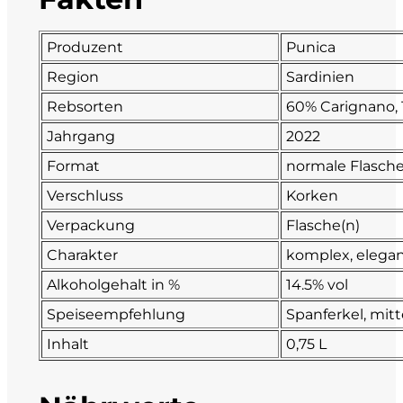
Fonzone
Produzent
Punica
Fox
Region
Sardinien
Rebsorten
60% Carignano, 
Fradiles
Jahrgang
2022
Format
normale Flasch
Giannicola di Carlo
Verschluss
Korken
J. Hofstätter
Verpackung
Flasche(n)
Charakter
komplex, elegan
Il Borro
Alkoholgehalt in %
14.5% vol
Kloster Neustift
Speiseempfehlung
Spanferkel, mitt
Inhalt
0,75 L
La Calcinara
La Crotta di Vegneron