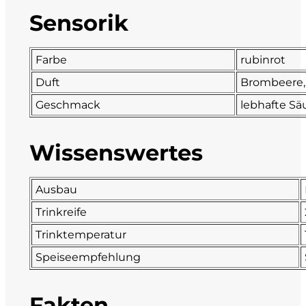
Sensorik
DeCarlo
DeVigili
Farbe
rubinrot
Duft
Brombeere, 
Dindo
Geschmack
lebhafte Sä
DueVittorie
Wissenswertes
Emilio Borsi
Ausbau
Enrico Serafino
Trinkreife
Famiglia Demelas
Trinktemperatur
Speiseempfehlung
Famiglia Olivini
Fondo Antico
Fakten