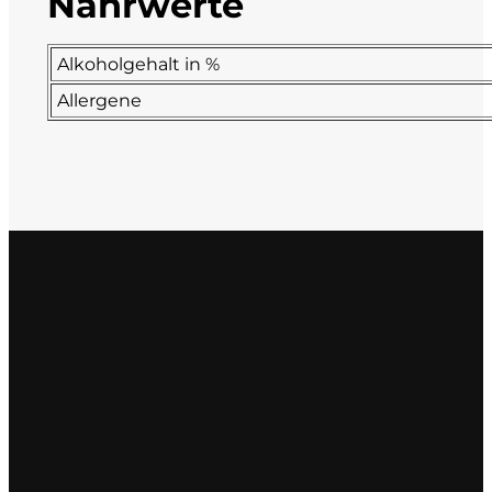
Nährwerte
La Dolce Vigna
Alkoholgehalt in %
Limestone
Allergene
Malvirà
Marrone
Masseria Li Veli
Massolino
Menhir Marangelli
Mora e Memo
Nero Fermento