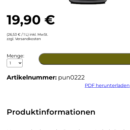
Ulta
Brigaldara
19,90
€
Venetien
Brugnano
(26,53 € / 1 L) inkl. MwSt.
Bruna
zzgl. Versandkosten
Brunia
2022
Menge:
Montessu
Cantina di Custoza
Isola
dei
Artikelnummer:
pun0222
Nuraghi
Capichera
IGT
PDF herunterladen
Menge
Carlotto
Castiglion del Bosco
Produktinformationen
Ceci 1938