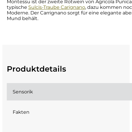
Montessu ist der zweite Rotwein von Agricola Puni
typische
Sulcis-Traube Carignano
, dazu kommen noch 
Cherchi
Moderne. Der Carrignano sorgt für eine elegante abe
Mund behält.
Cipriani
Col di Corte
Collefrisio
Produktdetails
Contadi Castaldi
Contini
Sensorik
Cordero Mario
Fakten
Cordero San Giorgio
Decugnano dei Barbi