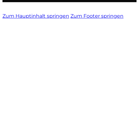
Sella Mosca
Zum Hauptinhalt springen
Zum Footer springen
Serafini & Vidotto
Settecani
Silvio Carta
Statti
Tenuta La Novella
Tenuta Marsiliana
Tenuta Prima Pietra
Tenute Sella