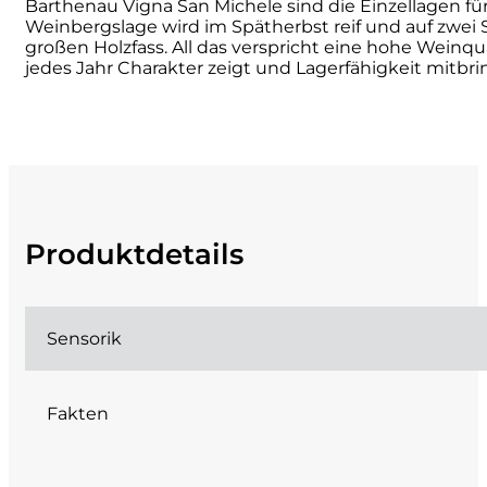
Barthenau Vigna San Michele sind die Einzellagen
Weinbergslage wird im Spätherbst reif und auf zwei 
Cherchi
großen Holzfass. All das verspricht eine hohe Weinq
jedes Jahr Charakter zeigt und Lagerfähigkeit mitb
Cipriani
Col di Corte
Collefrisio
Produktdetails
Contadi Castaldi
Contini
Sensorik
Cordero Mario
Fakten
Cordero San Giorgio
Decugnano dei Barbi