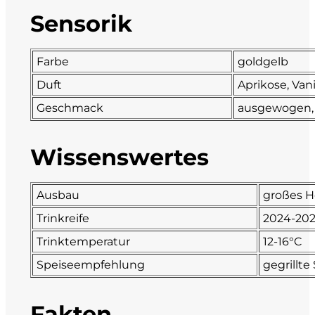
Sensorik
DeCarlo
DeVigili
Farbe
goldgelb
Duft
Aprikose, Van
Dindo
Geschmack
ausgewogen, g
DueVittorie
Wissenswertes
Emilio Borsi
Ausbau
großes H
Enrico Serafino
Trinkreife
2024-20
Famiglia Demelas
Trinktemperatur
12-16°C
Speiseempfehlung
gegrillte
Famiglia Olivini
Fondo Antico
Fakten