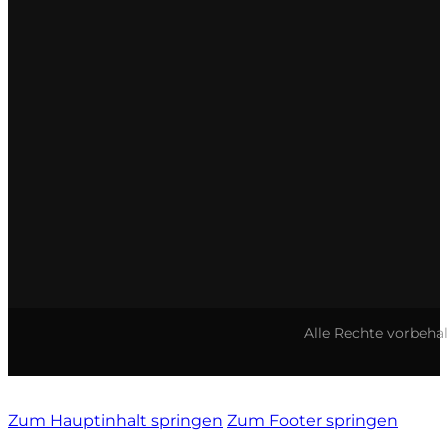
Tenute Vignola
Terre Nere
Teruzzi
Thomas Niedermayr
Torre die Beati
Valparadiso
Alle Rechte vorbeha
Vendrame
Venica & Venica
Zum Hauptinhalt springen
Zum Footer springen
Vie di Romans