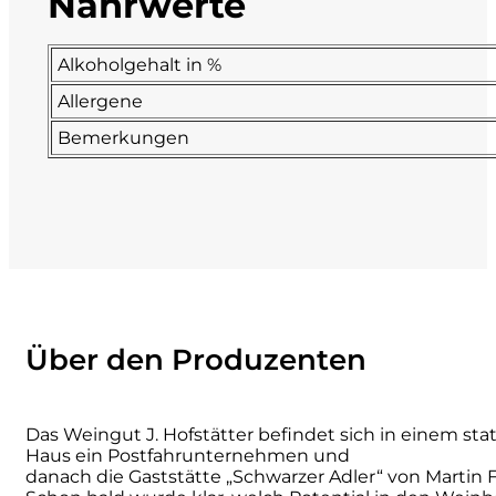
Nährwerte
La Dolce Vigna
Alkoholgehalt in %
Limestone
Allergene
Bemerkungen
Malvirà
Marrone
Masseria Li Veli
Massolino
Über den Produzenten
Menhir Marangelli
Mora e Memo
Das Weingut J. Hofstätter befindet sich in einem s
Haus ein Postfahrunternehmen und
danach die Gaststätte „Schwarzer Adler“ von Martin 
Nero Fermento