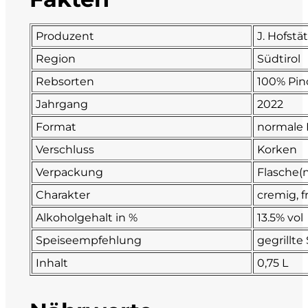
Fonzone
Produzent
J. Hofstä
Fox
Region
Südtirol
Rebsorten
100% Pin
Fradiles
Jahrgang
2022
Format
normale 
Giannicola di Carlo
Verschluss
Korken
J. Hofstätter
Verpackung
Flasche(n
Charakter
cremig, fr
Il Borro
Alkoholgehalt in %
13.5% vol
Kloster Neustift
Speiseempfehlung
gegrillte
Inhalt
0,75 L
La Calcinara
La Crotta di Vegneron