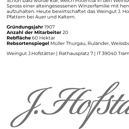
Schon bald wurde klar, welch Potential in den Weinbe
Spross einer alteingesessenen Winzerfamilie mit her
Numa
aufzuhalten. Heute bewirtschaftet das Weingut J. H
Pfattern bei Auer und Kaltern.
Palmento Costanzo
Gründungsjahr
1907
Anzahl der Mitarbeiter
20
Rebfläche
60 Hektar
Pelissero
Rebsortenspiegel
Müller Thurgau, Ruländer, Weissb
Weingut J.Hofstätter | Rathausplatz 7 | IT 39040 Tra
Petra
Pinino
Poderi di Lea
Poderi Parpinello
Poggio Argentiera
Pra