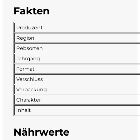
Fakten
La Dolce Vigna
Limestone
Produzent
Region
Malvirà
Rebsorten
Marrone
Jahrgang
Format
Masseria Li Veli
Verschluss
Verpackung
Massolino
Charakter
Menhir Marangelli
Inhalt
Mora e Memo
Nährwerte
Nero Fermento