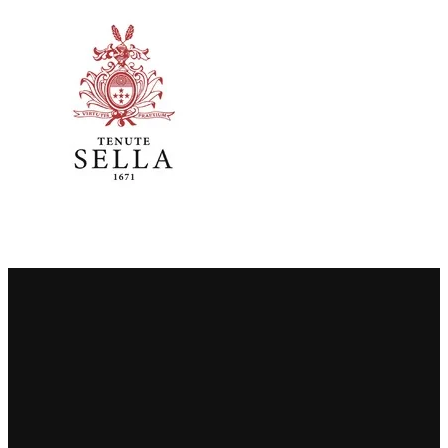
Sella Mosca
Serafini & Vidotto
Settecani
Silvio Carta
Statti
Tenuta La Novella
Tenuta Marsiliana
Tenuta Prima Pietra
Tenute Sella