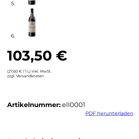
Cherchi
Cipriani
Col di Corte
103,50
€
Collefrisio
Contadi Castaldi
(27,60 € / 1 L) inkl. MwSt.
zzgl. Versandkosten
Contini
Cordero Mario
Artikelnummer:
ell0001
PDF herunterladen
Cordero San Giorgio
Decugnano dei Barbi