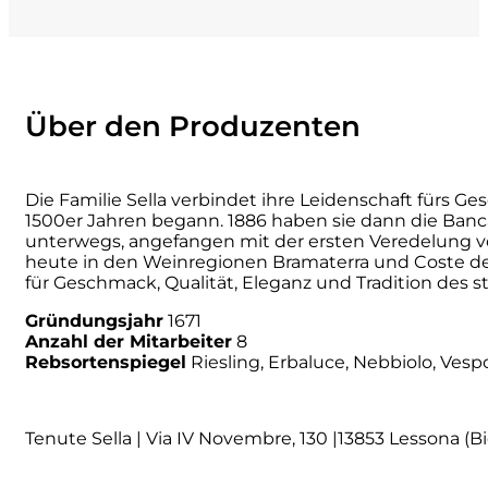
Principie Corsini
Punica
Über den Produzenten
Ricci Curbastro
Die Familie Sella verbindet ihre Leidenschaft fürs G
ReModena
1500er Jahren begann. 1886 haben sie dann die Banc
unterwegs, angefangen mit der ersten Veredelung v
heute in den Weinregionen Bramaterra und Coste del
Rossi d’Angera
für Geschmack, Qualität, Eleganz und Tradition des st
Sandro Fay
Gründungsjahr
1671
Anzahl der Mitarbeiter
8
Rebsortenspiegel
Riesling, Erbaluce, Nebbiolo, Vespo
San Patrignano
Scacciadiavoli
Tenute Sella | Via IV Novembre, 130 |13853 Lessona (Bi
Scarpa