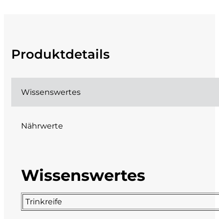
Fonzone
Fox
Produktdetails
Fradiles
Giannicola di Carlo
Wissenswertes
J. Hofstätter
Nährwerte
Il Borro
Kloster Neustift
Wissenswertes
La Calcinara
Trinkreife
La Crotta di Vegneron