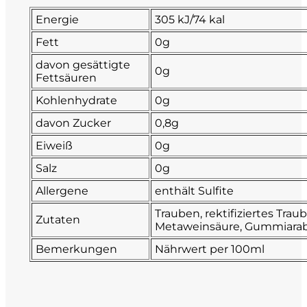
Energie
305 kJ/74 kal
Numa
Fett
0g
Palmento Costanzo
davon gesättigte
0g
Fettsäuren
Pelissero
Kohlenhydrate
0g
davon Zucker
0,8g
Petra
Eiweiß
0g
Pinino
Salz
0g
Allergene
enthält Sulfite
Poderi di Lea
Trauben, rektifiziertes Tra
Zutaten
Metaweinsäure, Gummiarabi
Poderi Parpinello
Bemerkungen
Nährwert per 100ml
Poggio Argentiera
Pra