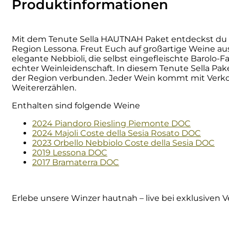
Produktinformationen
DeCarlo
Mit dem Tenute Sella HAUTNAH Paket entdeckst du e
DeVigili
Region Lessona. Freut Euch auf großartige Weine aus
elegante Nebbioli, die selbst eingefleischte Barolo
Dindo
echter Weinleidenschaft. In diesem Tenute Sella Pake
der Region verbunden. Jeder Wein kommt mit Verkos
Weitererzählen.
DueVittorie
Enthalten sind folgende Weine
Emilio Borsi
2024 Piandoro Riesling Piemonte DOC
2024 Majoli Coste della Sesia Rosato DOC
2023 Orbello Nebbiolo Coste della Sesia DOC
Enrico Serafino
2019 Lessona DOC
2017 Bramaterra DOC
Famiglia Demelas
Famiglia Olivini
Erlebe unsere Winzer hautnah – live bei exklusiven 
Fondo Antico