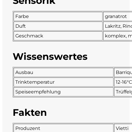
Sensorik
Fonzone
Farbe
granatrot
Fox
Duft
Lakritz, R
Geschmack
komplex, mi
Fradiles
Wissenswertes
Giannicola di Carlo
J. Hofstätter
Ausbau
Barriq
Trinktemperatur
12-16°
Il Borro
Speiseempfehlung
Trüffel
Kloster Neustift
Fakten
La Calcinara
La Crotta di Vegneron
Produzent
Vietti