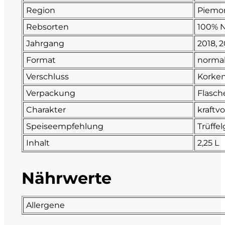
Region
Piemo
La Dolce Vigna
Rebsorten
100% N
Jahrgang
2018, 
Limestone
Format
normal
Malvirà
Verschluss
Korke
Verpackung
Flasch
Marrone
Charakter
kraftvo
Masseria Li Veli
Speiseempfehlung
Trüffel
Inhalt
2,25 L
Massolino
Menhir Marangelli
Nährwerte
Mora e Memo
Allergene
Nero Fermento