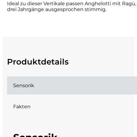
Ideal zu dieser Vertikale passen Anghelotti mit Rag
drei Jahrgänge ausgesprochen stimmig.
DeCarlo
DeVigili
Dindo
DueVittorie
Produktdetails
Emilio Borsi
Sensorik
Enrico Serafino
Famiglia Demelas
Fakten
Famiglia Olivini
Fondo Antico