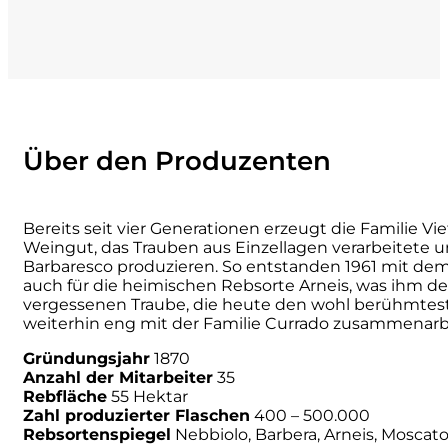
Numa
Palmento Costanzo
Pelissero
Über den Produzenten
Petra
Bereits seit vier Generationen erzeugt die Familie Vi
Pinino
Weingut, das Trauben aus Einzellagen verarbeitete und 
Barbaresco produzieren. So entstanden 1961 mit dem 
auch für die heimischen Rebsorte Arneis, was ihm d
Poderi di Lea
vergessenen Traube, die heute den wohl berühmtest
weiterhin eng mit der Familie Currado zusammenarb
Poderi Parpinello
Gründungsjahr
1870
Anzahl der Mitarbeiter
35
Poggio Argentiera
Rebfläche
55 Hektar
Zahl produzierter Flaschen
400 – 500.000
Rebsortenspiegel
Nebbiolo, Barbera, Arneis, Moscato d
Pra