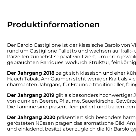
Cherchi
Produktinformationen
Cipriani
Col di Corte
Der Barolo Castiglione ist der klassische Barolo vo
rund um Castiglione Falletto und wachsen auf kalk- 
Collefrisio
Parzellen zunächst separat vinifiziert, um ihren jew
gebrauchten Barriques, wodurch Struktur, feinkörn
Contadi Castaldi
Der Jahrgang 2018
zeigt sich klassisch und eher küh
Hauch Tabak. Am Gaumen steht weniger Kraft als vie
charmanten Jahrgang für Freunde traditioneller, feing
Contini
Der Jahrgang 2019
gilt als besonders hochwertiger 
Cordero Mario
von dunklen Beeren, Pflaume, Sauerkirsche, Gewürze
Die Tannine sind präsent, fein poliert und tragen den
Cordero San Giorgio
Der Jahrgang 2020
präsentiert sich besonders harm
gerösteten Nüssen prägen das aromatische Bild. Am G
und einladend, besitzt aber zugleich die für Barolo ty
Decugnano dei Barbi