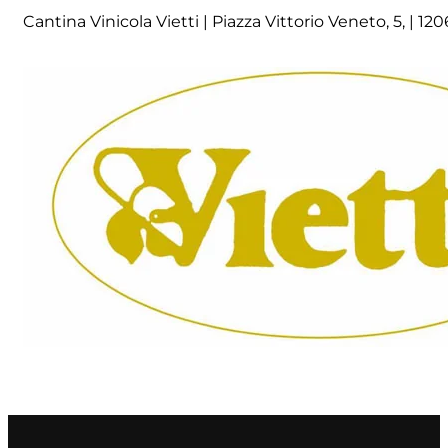
Cantina Vinicola Vietti | Piazza Vittorio Veneto, 5, | 12
Principie Corsini
Punica
Ricci Curbastro
ReModena
Rossi d’Angera
Sandro Fay
San Patrignano
Scacciadiavoli
Scarpa