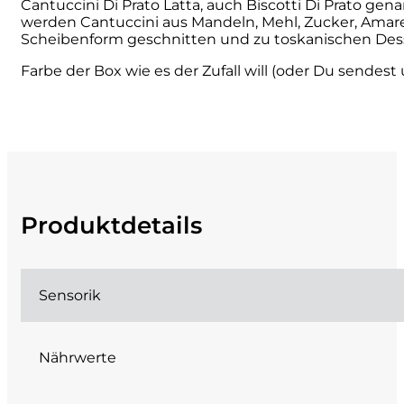
Cantuccini Di Prato Latta, auch Biscotti Di Prato gen
werden Cantuccini aus Mandeln, Mehl, Zucker, Amar
Cherchi
Scheibenform geschnitten und zu toskanischen Des
Farbe der Box wie es der Zufall will (oder Du sendes
Cipriani
Col di Corte
Collefrisio
Contadi Castaldi
Produktdetails
Contini
Sensorik
Cordero Mario
Cordero San Giorgio
Nährwerte
Decugnano dei Barbi