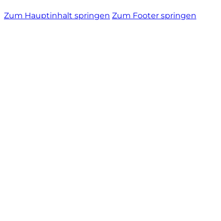
Zum Hauptinhalt springen
Zum Footer springen
Tenute Vignola
Terre Nere
Teruzzi
Thomas Niedermayr
Torre die Beati
Valparadiso
Vendrame
Venica & Venica
Vie di Romans