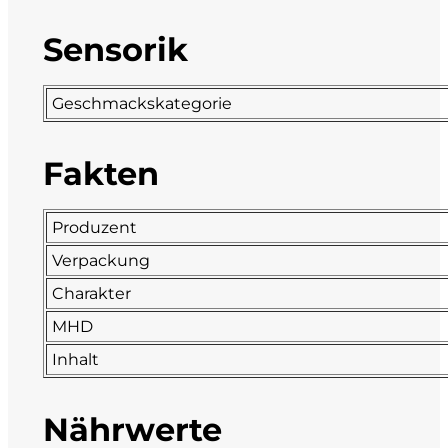
DeCarlo
Sensorik
DeVigili
Geschmackskategorie
Dindo
Fakten
DueVittorie
Produzent
Emilio Borsi
Verpackung
Enrico Serafino
Charakter
MHD
Famiglia Demelas
Inhalt
Famiglia Olivini
Nährwerte
Fondo Antico