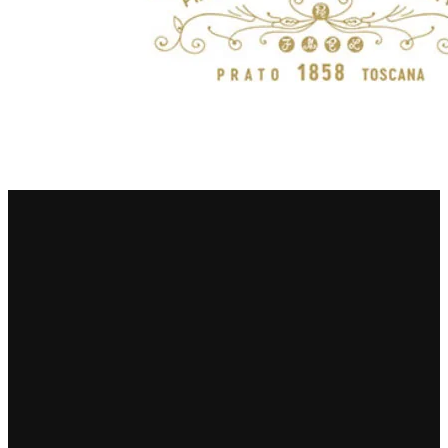
Numa
Palmento Costanzo
Pelissero
Petra
Pinino
Poderi di Lea
Poderi Parpinello
Poggio Argentiera
Pra