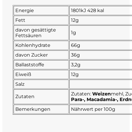
Fonzone
Energie
1801kJ 428 kal
Fett
12g
Fox
davon gesättigte
1g
Fettsäuren
Fradiles
Kohlenhydrate
66g
Giannicola di Carlo
davon Zucker
36g
Ballaststoffe
3,2g
J. Hofstätter
Eiweiß
12g
Il Borro
Salz
Zutaten:
Weizen
mehl, Zu
Zutaten
Kloster Neustift
Para-, Macadamia-, Erdn
Bemerkungen
Nährwert per 100g
La Calcinara
La Crotta di Vegneron