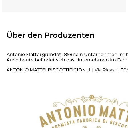
La Dolce Vigna
Limestone
Über den Produzenten
Malvirà
Marrone
Antonio Mattei gründet 1858 sein Unternehmen im hi
Auch heute befindet sich das Unternehmen im Famil
Masseria Li Veli
ANTONIO MATTEI BISCOTTIFICIO s.r.l. | Via Ricasoli 20/2
Massolino
Menhir Marangelli
Mora e Memo
Nero Fermento