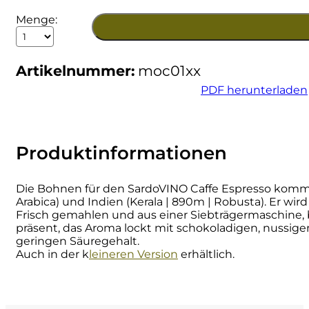
SardoVINO
Menge:
Cherchi
Caffe
Espresso
Cipriani
1
Artikelnummer:
moc01xx
Kilo
Menge
PDF herunterladen
Col di Corte
Collefrisio
Produktinformationen
Contadi Castaldi
Die Bohnen für den SardoVINO Caffe Espresso kommen 
Contini
Arabica) und Indien (Kerala | 890m | Robusta). Er wir
Frisch gemahlen und aus einer Siebträgermaschine, 
präsent, das Aroma lockt mit schokoladigen, nussig
Cordero Mario
geringen Säuregehalt.
Auch in der k
leineren Version
erhältlich.
Cordero San Giorgio
Decugnano dei Barbi