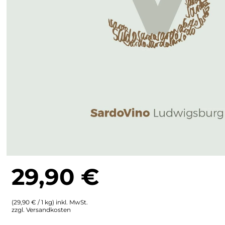
Ulta
Brigaldara
Venetien
Brugnano
Bruna
Brunia
Cantina di Custoza
Capichera
Carlotto
29,90
€
Castiglion del Bosco
(29,90 € / 1 kg) inkl. MwSt.
zzgl. Versandkosten
Ceci 1938