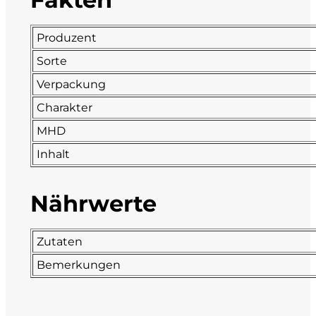
Fonzone
Produzent
Fox
Sorte
Verpackung
Fradiles
Charakter
Giannicola di Carlo
MHD
Inhalt
J. Hofstätter
Nährwerte
Il Borro
Kloster Neustift
Zutaten
Bemerkungen
La Calcinara
La Crotta di Vegneron