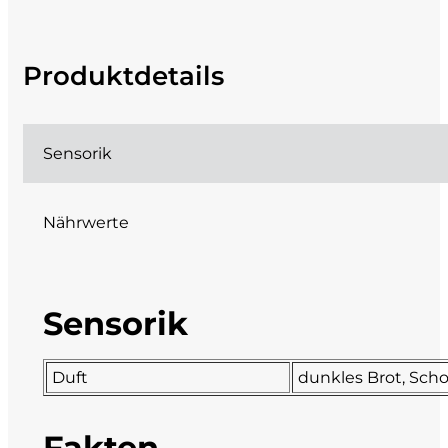
DeCarlo
Produktdetails
DeVigili
Dindo
Sensorik
DueVittorie
Nährwerte
Emilio Borsi
Enrico Serafino
Sensorik
Famiglia Demelas
Duft
dunkles Brot, Sch
Famiglia Olivini
Fondo Antico
Fakten