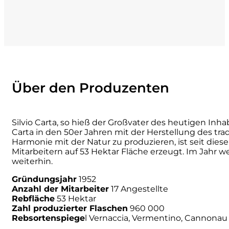
La Dolce Vigna
Limestone
Malvirà
Über den Produzenten
Marrone
Masseria Li Veli
Silvio Carta, so hieß der Großvater des heutigen Inh
Carta in den 50er Jahren mit der Herstellung des tr
Harmonie mit der Natur zu produzieren, ist seit diese
Massolino
Mitarbeitern auf 53 Hektar Fläche erzeugt. Im Jahr w
weiterhin.
Menhir Marangelli
Gründungsjahr
1952
Anzahl der Mitarbeiter
17 Angestellte
Mora e Memo
Rebfläche
53 Hektar
Zahl produzierter Flaschen
960 000
Rebsortenspiege
l Vernaccia, Vermentino, Cannonau 
Nero Fermento