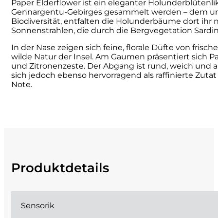
Paper Elderflower ist ein eleganter Holunderblütenl
Gennargentu-Gebirges gesammelt werden – dem unber
Cherchi
Biodiversität, entfalten die Holunderbäume dort ihr
Sonnenstrahlen, die durch die Bergvegetation Sardini
Cipriani
In der Nase zeigen sich feine, florale Düfte von fr
wilde Natur der Insel. Am Gaumen präsentiert sich
Col di Corte
und Zitronenzeste. Der Abgang ist rund, weich und an
sich jedoch ebenso hervorragend als raffinierte Zuta
Note.
Collefrisio
Contadi Castaldi
Contini
Cordero Mario
Produktdetails
Cordero San Giorgio
Sensorik
Decugnano dei Barbi