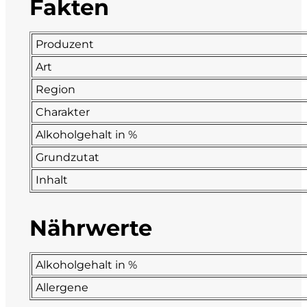
Fakten
Fonzone
Produzent
Fox
Art
Region
Fradiles
Charakter
Giannicola di Carlo
Alkoholgehalt in %
Grundzutat
J. Hofstätter
Inhalt
Il Borro
Nährwerte
Kloster Neustift
La Calcinara
Alkoholgehalt in %
Allergene
La Crotta di Vegneron