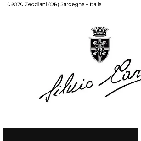
09070 Zeddiani (OR) Sardegna – Italia
Numa
Palmento Costanzo
Pelissero
Petra
Pinino
Poderi di Lea
Poderi Parpinello
Poggio Argentiera
Pra