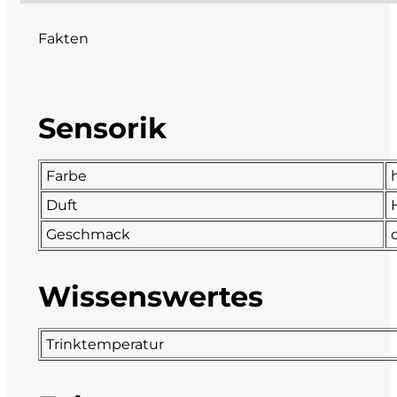
DeCarlo
Fakten
DeVigili
Dindo
Sensorik
DueVittorie
Farbe
Duft
Emilio Borsi
Geschmack
Enrico Serafino
Wissenswertes
Famiglia Demelas
Famiglia Olivini
Trinktemperatur
Fondo Antico