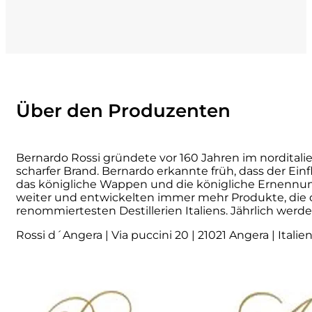
La Dolce Vigna
Limestone
Malvirà
Über den Produzenten
Marrone
Bernardo Rossi gründete vor 160 Jahren im norditali
Masseria Li Veli
scharfer Brand. Bernardo erkannte früh, dass der Einf
das königliche Wappen und die königliche Ernennungs
weiter und entwickelten immer mehr Produkte, die d
Massolino
renommiertesten Destillerien Italiens. Jährlich wer
Menhir Marangelli
Rossi d´Angera | Via puccini 20 | 21021 Angera | Italie
Mora e Memo
Nero Fermento