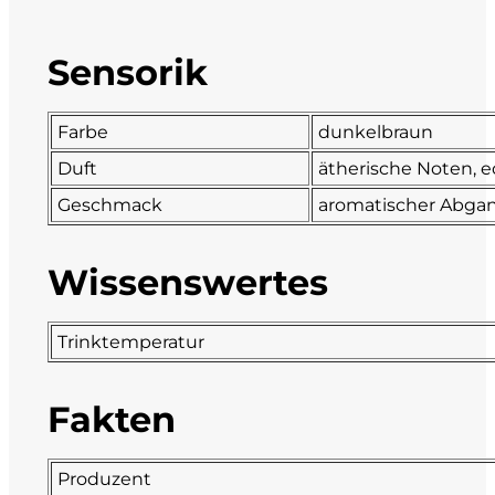
DeCarlo
Sensorik
DeVigili
Farbe
dunkelbraun
Dindo
Duft
ätherische Noten, 
DueVittorie
Geschmack
aromatischer Abgan
Emilio Borsi
Wissenswertes
Enrico Serafino
Trinktemperatur
Famiglia Demelas
Fakten
Famiglia Olivini
Fondo Antico
Produzent