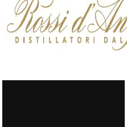
Numa
Palmento Costanzo
Pelissero
Petra
Pinino
Poderi di Lea
Poderi Parpinello
Poggio Argentiera
Pra