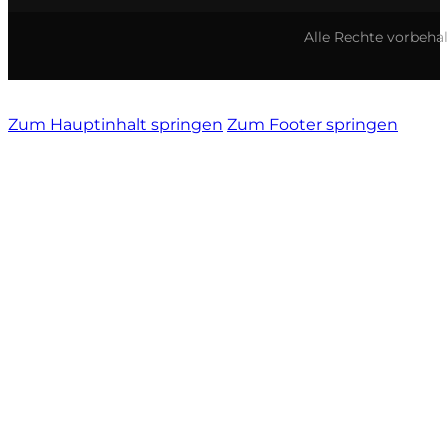
Alle Rechte vorbeha
Tenute Vignola
Terre Nere
Zum Hauptinhalt springen
Zum Footer springen
Teruzzi
Thomas Niedermayr
Torre die Beati
Valparadiso
Vendrame
Venica & Venica
Vie di Romans