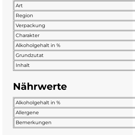
Art
Fonzone
Region
Verpackung
Fox
Charakter
Fradiles
Alkoholgehalt in %
Grundzutat
Giannicola di Carlo
Inhalt
J. Hofstätter
Nährwerte
Il Borro
Kloster Neustift
Alkoholgehalt in %
Allergene
La Calcinara
Bemerkungen
La Crotta di Vegneron