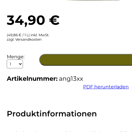
Ulta
Brigaldara
34,90
€
Venetien
Brugnano
(49,86 € / 1 L) inkl. MwSt.
Bruna
zzgl. Versandkosten
Brunia
Liquore
Menge:
Amaro
Cantina di Custoza
D'Angera
Menge
Artikelnummer:
ang13xx
Capichera
PDF herunterladen
Carlotto
Castiglion del Bosco
Produktinformationen
Ceci 1938