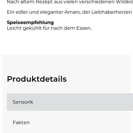
Nach altem Rezept aus vielen verschiedenen Wildkräu
Cherchi
Ein edler und eleganter Amaro, der Liebhaberherzen 
Speiseempfehlung
Cipriani
Leicht gekühlt für nach dem Essen.
Col di Corte
Collefrisio
Contadi Castaldi
Produktdetails
Contini
Cordero Mario
Sensorik
Cordero San Giorgio
Fakten
Decugnano dei Barbi