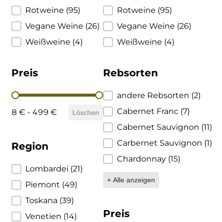
Rotweine
(95)
Rotweine
(95)
Ulta
Brigaldara
Vegane Weine
(26)
Vegane Weine
(26)
Venetien
Brugnano
Weißweine
(4)
Weißweine
(4)
Bruna
Preis
Rebsorten
Brunia
Preis
Rebsorten
andere Rebsorten
(2)
Cabernet Franc
(7)
8 € - 499 €
Cantina di Custoza
Löschen
Cabernet Sauvignon
(11)
Capichera
Carbernet Sauvignon
(1)
Region
Chardonnay
(15)
Carlotto
Region
Lombardei
(21)
+ Alle anzeigen
Piemont
(49)
Castiglion del Bosco
Toskana
(39)
Ceci 1938
Preis
Venetien
(14)