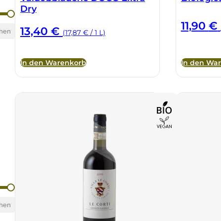
Dry
11,90
€
13,40
€
hen
(17,87 € / 1 L)
In den Warenkorb
In den Wa
hen