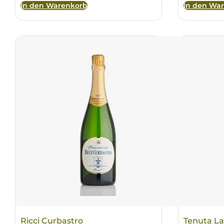
In den Warenkorb
In den Wa
Ricci Curbastro
Tenuta La