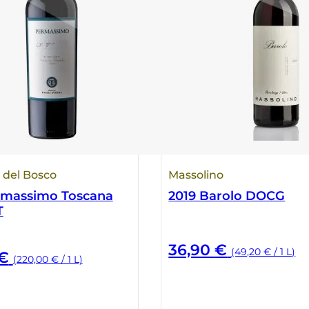
n del Bosco
Massolino
rmassimo Toscana
2019 Barolo DOCG
T
36,90
€
(49,20 € / 1 L)
€
(220,00 € / 1 L)