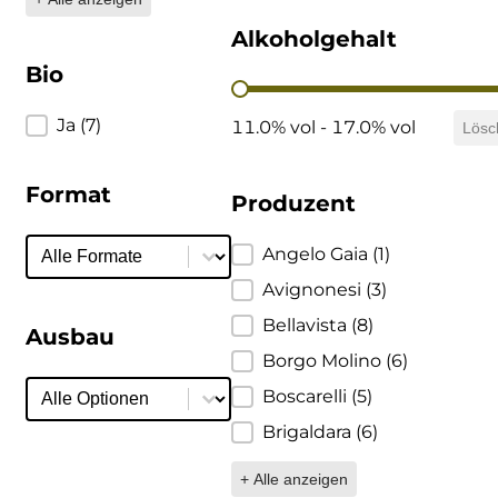
DeCarlo
Alkoholgehalt
Bio
Alkoholgehalt
DeVigili
Bio
Ja
(7)
11.0% vol - 17.0% vol
Lösc
Dindo
Format
Produzent
DueVittorie
Format
Format
Produzent
Angelo Gaia
(1)
Emilio Borsi
Avignonesi
(3)
Enrico Serafino
Bellavista
(8)
Ausbau
Borgo Molino
(6)
Famiglia Demelas
Ausbau
Ausbau
Boscarelli
(5)
Famiglia Olivini
Brigaldara
(6)
Fondo Antico
+ Alle anzeigen