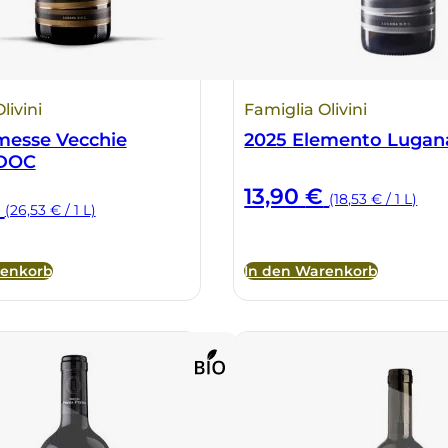
livini
Famiglia Olivini
messe Vecchie
2025 Elemento Luga
 DOC
13,90
€
(18,53 € / 1 L)
(26,53 € / 1 L)
renkorb
In den Warenkorb