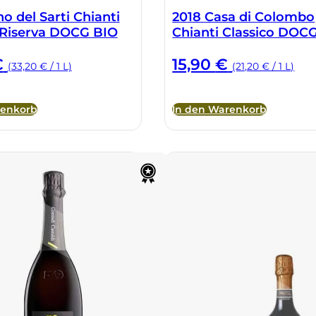
o del Sarti Chianti
2018 Casa di Colombo
 Riserva DOCG BIO
Chianti Classico DOC
€
15,90
€
(33,20 € / 1 L)
(21,20 € / 1 L)
renkorb
In den Warenkorb