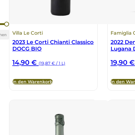
Villa Le Corti
Famiglia O
hen
2023 Le Corti Chianti Classico
2022 De
DOCG BIO
Lugana
14,90
€
19,90
€
(19,87 € / 1 L)
In den Warenkorb
In den Wa