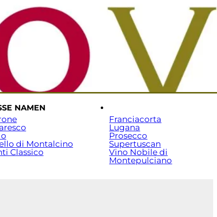
rtseite
Versand & Zahlung
Beratung: 07141 / 7029351
SSE NAMEN
.
rone
Franciacorta
aresco
Lugana
lo
Prosecco
ello di Montalcino
Supertuscan
ti Classico
Vino Nobile di
Montepulciano