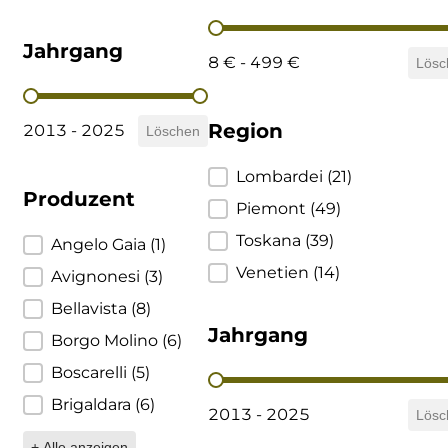
Preis
Cherchi
Jahrgang
8 € - 499 €
Lösc
Cipriani
Jahrgang
Region
Col di Corte
2013 - 2025
Löschen
Region
Lombardei
(21)
Collefrisio
Produzent
Piemont
(49)
Contadi Castaldi
Toskana
(39)
Produzent
Angelo Gaia
(1)
Venetien
(14)
Avignonesi
(3)
Contini
Bellavista
(8)
Cordero Mario
Jahrgang
Borgo Molino
(6)
Boscarelli
(5)
Cordero San Giorgio
Jahrgang
Brigaldara
(6)
2013 - 2025
Lösc
Decugnano dei Barbi
+ Alle anzeigen