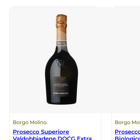
Borgo Molino
Borgo Mol
Prosecco Superiore
Prosecc
Valdobbiadene DOCG Extra
Biologic