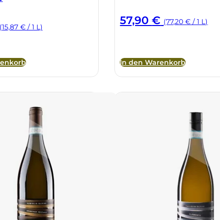
57,90
€
(77,20 € / 1 L)
(15,87 € / 1 L)
renkorb
In den Warenkorb