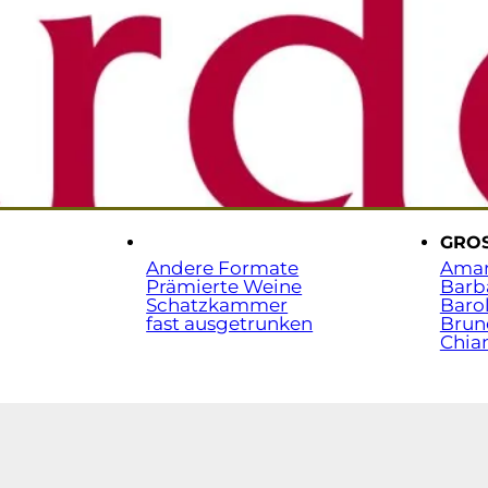
Sta
t.
.
GRO
Andere Formate
Ama
Prämierte Weine
Barb
Schatzkammer
Baro
fast ausgetrunken
Brun
Chian