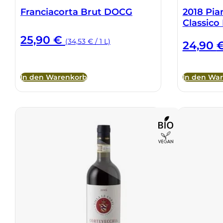
Franciacorta Brut DOCG
2018 Pian
Classico
25,90
€
(34,53 € / 1 L)
24,90
In den Warenkorb
In den Wa