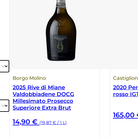
Borgo Molino
Castiglio
2025 Rive di Miane
2020 Pe
Valdobbiadene DOCG
rosso IG
Millesimato Prosecco
Superiore Extra Brut
165,00
14,90
€
(19,87 € / 1 L)