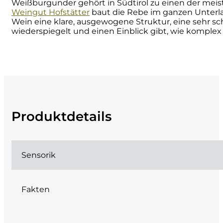
Weißburgunder gehört in Südtirol zu einen der meis
Weingut Hofstätter
baut die Rebe im ganzen Unterla
Cherchi
Wein eine klare, ausgewogene Struktur, eine sehr sc
wiederspiegelt und einen Einblick gibt, wie komple
Cipriani
Col di Corte
Collefrisio
Produktdetails
Contadi Castaldi
Contini
Sensorik
Cordero Mario
Fakten
Cordero San Giorgio
Decugnano dei Barbi