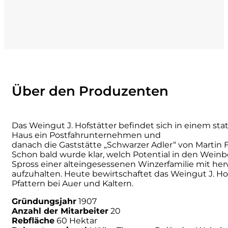
Numa
Palmento Costanzo
Pelissero
Über den Produzenten
Petra
Pinino
Das Weingut J. Hofstätter befindet sich in einem s
Haus ein Postfahrunternehmen und
danach die Gaststätte „Schwarzer Adler“ von Martin 
Poderi di Lea
Schon bald wurde klar, welch Potential in den Weinbe
Spross einer alteingesessenen Winzerfamilie mit her
Poderi Parpinello
aufzuhalten. Heute bewirtschaftet das Weingut J. H
Pfattern bei Auer und Kaltern.
Poggio Argentiera
Gründungsjahr
1907
Anzahl der Mitarbeiter
20
Rebfläche
60 Hektar
Pra