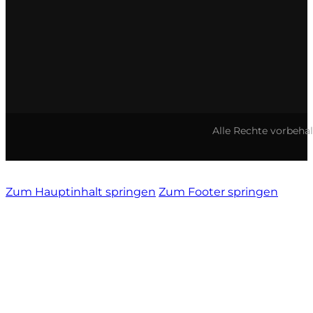
Vietti
Vignamadre
Villa Le Corti
Alle Rechte vorbeha
Villanoviana
Zum Hauptinhalt springen
Zum Footer springen