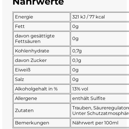
Nährwerte
La Dolce Vigna
Energie
321 kJ / 77 kcal
Limestone
Fett
0g
davon gesättigte
0g
Malvirà
Fettsäuren
Kohlenhydrate
0,7g
Marrone
davon Zucker
0,1g
Masseria Li Veli
Eiweiß
0g
Salz
0g
Massolino
Alkoholgehalt in %
13% vol
Menhir Marangelli
Allergene
enthält Sulfite
Trauben, Säureregulatore
Zutaten
Mora e Memo
Unter Schutzatmosphäre
Bemerkungen
Nährwert per 100ml
Nero Fermento