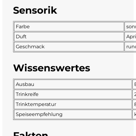
Sensorik
DeCarlo
DeVigili
Farbe
son
Duft
Apri
Dindo
Geschmack
run
DueVittorie
Wissenswertes
Emilio Borsi
Ausbau
Enrico Serafino
Trinkreife
Famiglia Demelas
Trinktemperatur
Speiseempfehlung
Famiglia Olivini
Fondo Antico
Fakten