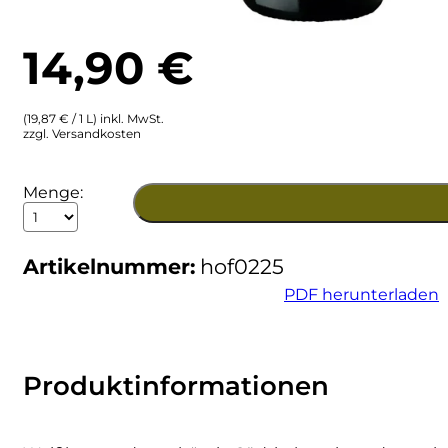
Ulta
Brigaldara
14,90
€
Venetien
Brugnano
(19,87 € / 1 L) inkl. MwSt.
Bruna
zzgl. Versandkosten
Brunia
2025
Menge:
Weißburgunder
Cantina di Custoza
Südtirol
DOC
Artikelnummer:
hof0225
Menge
Capichera
PDF herunterladen
Carlotto
Castiglion del Bosco
Produktinformationen
Ceci 1938