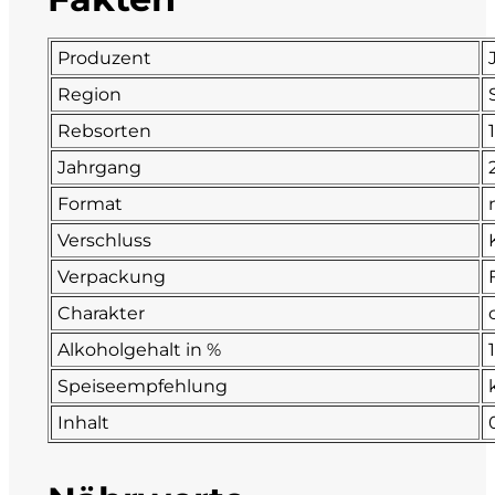
Fonzone
Produzent
Fox
Region
Rebsorten
Fradiles
Jahrgang
Format
Giannicola di Carlo
Verschluss
J. Hofstätter
Verpackung
Charakter
Il Borro
Alkoholgehalt in %
Kloster Neustift
Speiseempfehlung
Inhalt
La Calcinara
La Crotta di Vegneron