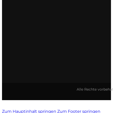
Vietti
Vignamadre
Villa Le Corti
Villanoviana
Alle Rechte vorbeha
Zum Hauptinhalt springen
Zum Footer springen