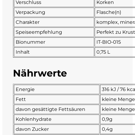
Verschluss
Korken
La Dolce Vigna
Verpackung
Flasche(n)
Charakter
komplex, minera
Limestone
Speiseempfehlung
Perfekt zu Krus
Malvirà
Bionummer
IT-BIO-015
Inhalt
0,75 L
Marrone
Nährwerte
Masseria Li Veli
Massolino
Energie
316 kJ / 76 kca
Fett
kleine Meng
Menhir Marangelli
davon gesättigte Fettsäuren
kleine Meng
Mora e Memo
Kohlenhydrate
0,9g
davon Zucker
0,4g
Nero Fermento