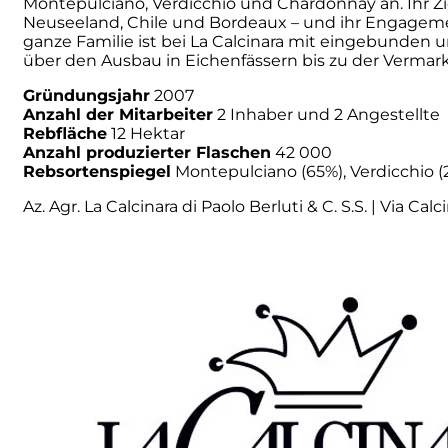
Montepulciano, Verdicchio und Chardonnay an. Ihr Zi
Neuseeland, Chile und Bordeaux – und ihr Engagemen
Principie Corsini
ganze Familie ist bei La Calcinara mit eingebunden
über den Ausbau in Eichenfässern bis zu der Vermar
Punica
Gründungsjahr
2007
Anzahl der Mitarbeiter
2 Inhaber und 2 Angestellte
Rebfläche
12 Hektar
Ricci Curbastro
Anzahl produzierter Flaschen
42 000
Rebsortenspiegel
Montepulciano (65%), Verdicchio (
ReModena
Az. Agr. La Calcinara di Paolo Berluti & C. S.S. | Via Cal
Rossi d’Angera
Sandro Fay
San Patrignano
Scacciadiavoli
Scarpa