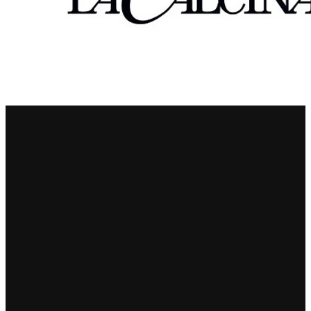
Sella Mosca
Serafini & Vidotto
Settecani
Silvio Carta
Statti
Tenuta La Novella
Tenuta Marsiliana
Tenuta Prima Pietra
Tenute Sella