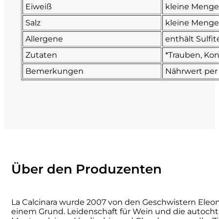
Eiweiß
kleine Meng
Numa
Salz
kleine Meng
Allergene
enthält Sulfit
Palmento Costanzo
Zutaten
*Trauben, Kon
Pelissero
Bemerkungen
Nährwert per
Petra
Pinino
Poderi di Lea
Poderi Parpinello
Über den Produzenten
Poggio Argentiera
La Calcinara wurde 2007 von den Geschwistern Eleon
einem Grund. Leidenschaft für Wein und die autoch
Pra