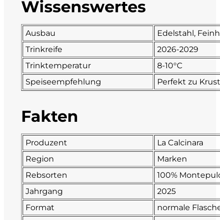
Wissenswertes
Fonzone
Ausbau
Edelstahl, Fein
Fox
Trinkreife
2026-2029
Trinktemperatur
8-10°C
Fradiles
Speiseempfehlung
Perfekt zu Krus
Giannicola di Carlo
Fakten
J. Hofstätter
Il Borro
Produzent
La Calcinara
Region
Marken
Kloster Neustift
Rebsorten
100% Montepul
La Calcinara
Jahrgang
2025
Format
normale Flasch
La Crotta di Vegneron