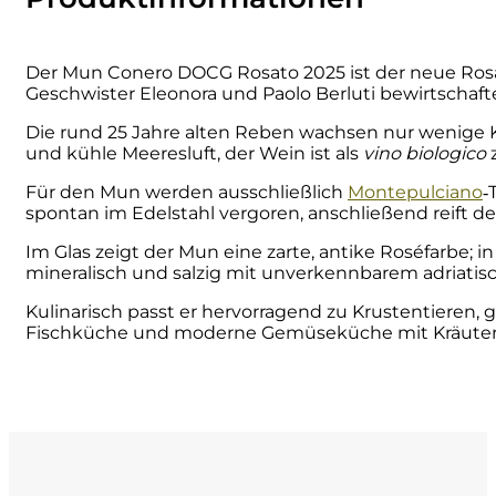
Cherchi
Der Mun Conero DOCG Rosato 2025 ist der neue Ro
Cipriani
Geschwister Eleonora und Paolo Berluti bewirtschaft
Die rund 25 Jahre alten Reben wachsen nur wenige K
Col di Corte
und kühle Meeresluft, der Wein ist als
vino biologico
z
Für den Mun werden ausschließlich
Montepulciano
‑
Collefrisio
spontan im Edelstahl vergoren, anschließend reift d
Im Glas zeigt der Mun eine zarte, antike Roséfarbe;
Contadi Castaldi
mineralisch und salzig mit unverkennbarem adriatisch
Contini
Kulinarisch passt er hervorragend zu Krustentieren,
Fischküche und moderne Gemüseküche mit Kräutern un
Cordero Mario
Cordero San Giorgio
Decugnano dei Barbi