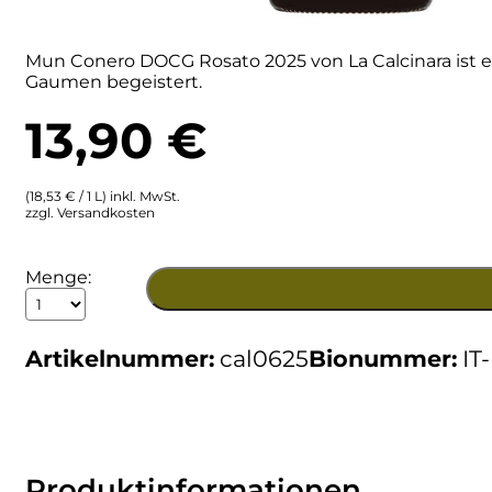
Ulta
Brigaldara
Mun Conero DOCG Rosato 2025 von La Calcinara ist ei
Gaumen begeistert.
Venetien
Brugnano
13,90
€
Bruna
Brunia
(18,53 € / 1 L) inkl. MwSt.
zzgl. Versandkosten
Cantina di Custoza
2025
Menge:
MUN
Capichera
Rosato
Conero
Artikelnummer:
cal0625
Bionummer:
IT
DOCG
Carlotto
BIO
Menge
Castiglion del Bosco
Ceci 1938
Produktinformationen