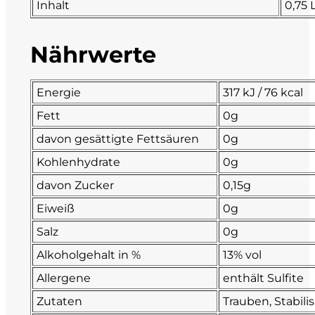
Inhalt
0,75 
La Dolce Vigna
Nährwerte
Limestone
Energie
317 kJ / 76 kcal
Malvirà
Fett
0g
Marrone
davon gesättigte Fettsäuren
0g
Kohlenhydrate
0g
Masseria Li Veli
davon Zucker
0,15g
Massolino
Eiweiß
0g
Salz
0g
Menhir Marangelli
Alkoholgehalt in %
13% vol
Mora e Memo
Allergene
enthält Sulfite
Zutaten
Trauben, Stabil
Nero Fermento