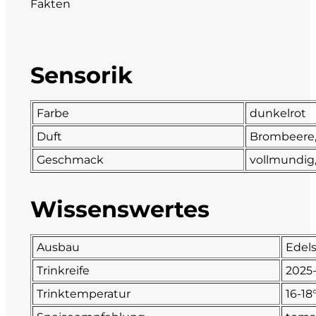
Fakten
DeCarlo
DeVigili
Sensorik
Dindo
Farbe
dunkelrot
DueVittorie
Duft
Brombeere,
Geschmack
vollmundig
Emilio Borsi
Enrico Serafino
Wissenswertes
Famiglia Demelas
Ausbau
Edels
Famiglia Olivini
Trinkreife
2025
Trinktemperatur
16-18
Fondo Antico