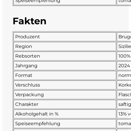
Speiseempfehlung
tomat
Fonzone
Fakten
Fox
Produzent
Brug
Fradiles
Region
Sizili
Giannicola di Carlo
Rebsorten
100%
Jahrgang
2024
J. Hofstätter
Format
norm
Il Borro
Verschluss
Kork
Verpackung
Flasc
Kloster Neustift
Charakter
safti
La Calcinara
Alkoholgehalt in %
13% v
Speiseempfehlung
tomat
La Crotta di Vegneron