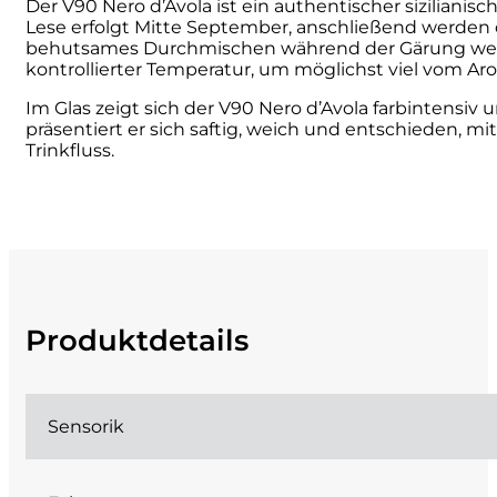
Der V90 Nero d’Avola ist ein authentischer sizilianis
Lese erfolgt Mitte September, anschließend werden
Cherchi
behutsames Durchmischen während der Gärung werde
kontrollierter Temperatur, um möglichst viel vom Ar
Cipriani
Im Glas zeigt sich der V90 Nero d’Avola farbintensi
präsentiert er sich saftig, weich und entschieden,
Col di Corte
Trinkfluss
.
Collefrisio
Contadi Castaldi
Contini
Produktdetails
Cordero Mario
Cordero San Giorgio
Sensorik
Decugnano dei Barbi