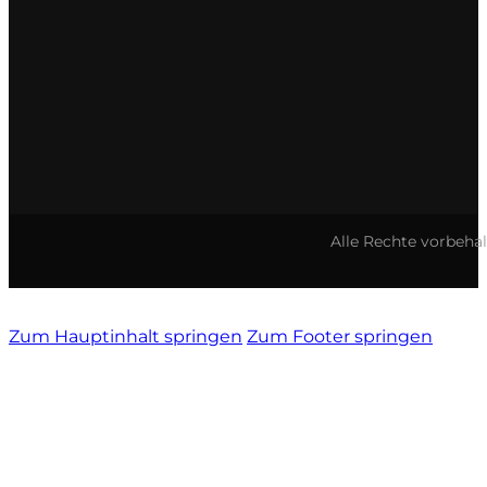
Vietti
Vignamadre
Villa Le Corti
Villanoviana
Alle Rechte vorbeha
Zum Hauptinhalt springen
Zum Footer springen