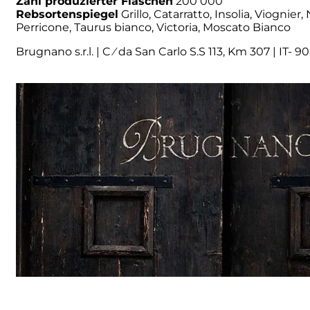
Zahl produzierter Flaschen
200 000
Rebsortenspiegel
Grillo, Catarratto, Insolia, Viognie
Perricone, Taurus bianco, Victoria, Moscato Bianco
Principie Corsini
Brugnano s.r.l. | C ⁄ da San Carlo S.S 113, Km 307 | IT- 9
Punica
Ricci Curbastro
ReModena
Rossi d’Angera
Sandro Fay
San Patrignano
Scacciadiavoli
Scarpa