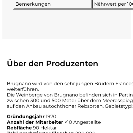
Bemerkungen
Nährwert per 1
Numa
Palmento Costanzo
Pelissero
Petra
Über den Produzenten
Pinino
Brugnano wird von den sehr jungen Brüdern Francesco
Poderi di Lea
weiterführen.
Die Weinberge von Brugnano befinden sich in Partinic
zwischen 300 und 500 Meter über dem Meeresspiege
Poderi Parpinello
auf den Anbau autochthoner Rebsorten, Gebietstypizi
Poggio Argentiera
Gründungsjahr
1970
Anzahl der Mitarbeiter
<10 Angestellte
Rebfläche
90 Hektar
Pra