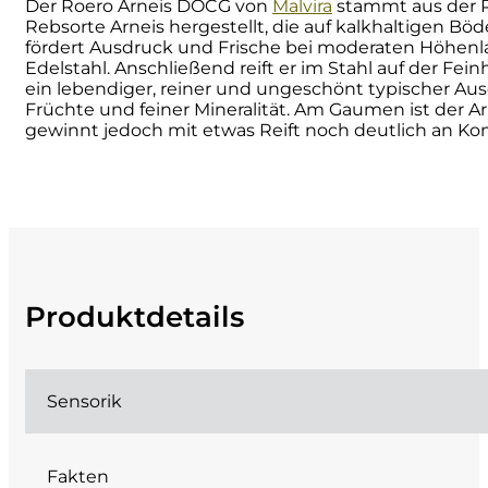
Der Roero Arneis DOCG von
Malvira
stammt aus der Ro
Rebsorte Arneis hergestellt, die auf kalkhaltigen B
Cherchi
fördert Ausdruck und Frische bei moderaten Höhenlag
Edelstahl. Anschließend reift er im Stahl auf der Fei
Cipriani
ein lebendiger, reiner und ungeschönt typischer Ausd
Früchte und feiner Mineralität. Am Gaumen ist der Arn
gewinnt jedoch mit etwas Reift noch deutlich an Kom
Col di Corte
Collefrisio
Contadi Castaldi
Contini
Produktdetails
Cordero Mario
Sensorik
Cordero San Giorgio
Decugnano dei Barbi
Fakten