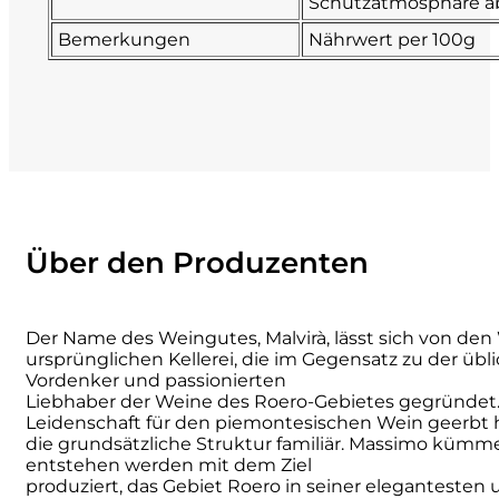
Schutzatmosphäre ab
Bemerkungen
Nährwert per 100g
Numa
Palmento Costanzo
Pelissero
Petra
Über den Produzenten
Pinino
Poderi di Lea
Der Name des Weingutes, Malvirà, lässt sich von den W
ursprünglichen Kellerei, die im Gegensatz zu der ü
Poderi Parpinello
Vordenker und passionierten
Liebhaber der Weine des Roero-Gebietes gegründet. 
Leidenschaft für den piemontesischen Wein geerbt h
Poggio Argentiera
die grundsätzliche Struktur familiär. Massimo kümm
entstehen werden mit dem Ziel
produziert, das Gebiet Roero in seiner elegantesten u
Pra