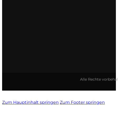
Vietti
Vignamadre
Villa Le Corti
Villanoviana
Alle Rechte vorbeha
Zum Hauptinhalt springen
Zum Footer springen