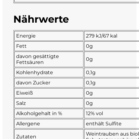
La Dolce Vigna
Nährwerte
Limestone
Energie
279 kJ/67 kal
Malvirà
Fett
0g
davon gesättigte
Marrone
0g
Fettsäuren
Kohlenhydrate
0,1g
Masseria Li Veli
davon Zucker
0,1g
Massolino
Eiweiß
0g
Salz
0g
Menhir Marangelli
Alkoholgehalt in %
12% vol
Mora e Memo
Allergene
enthält Sulfite
Weintrauben aus biol
Nero Fermento
Zutaten