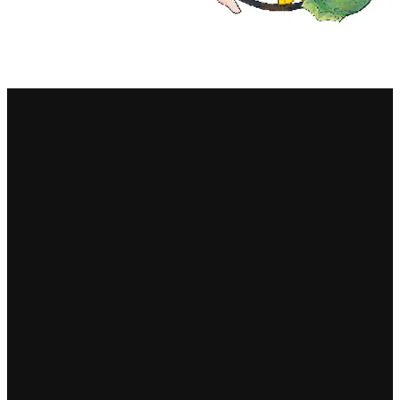
Sella Mosca
Serafini & Vidotto
Settecani
Silvio Carta
Statti
Tenuta La Novella
Tenuta Marsiliana
Tenuta Prima Pietra
Tenute Sella