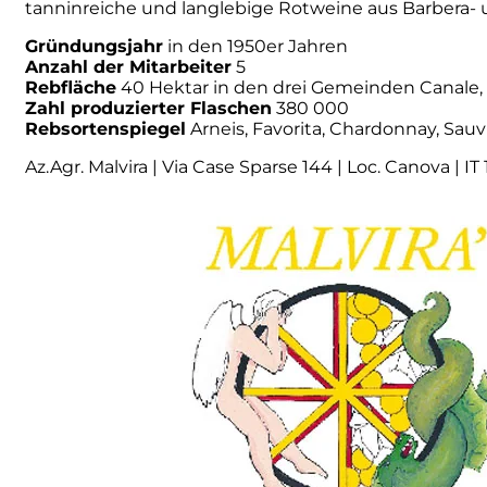
tanninreiche und langlebige Rotweine aus Barbera-
Principie Corsini
Gründungsjahr
in den 1950er Jahren
Anzahl der Mitarbeiter
5
Rebfläche
40 Hektar in den drei Gemeinden Canale,
Punica
Zahl produzierter Flaschen
380 000
Rebsortenspiegel
Arneis, Favorita, Chardonnay, Sauv
Ricci Curbastro
Az.Agr. Malvira | Via Case Sparse 144 | Loc. Canova | I
ReModena
Rossi d’Angera
Sandro Fay
San Patrignano
Scacciadiavoli
Scarpa