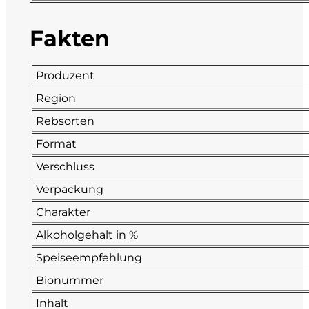
Fonzone
Fakten
Fox
Produzent
Fradiles
Region
Rebsorten
Giannicola di Carlo
Format
J. Hofstätter
Verschluss
Verpackung
Il Borro
Charakter
Kloster Neustift
Alkoholgehalt in %
Speiseempfehlung
La Calcinara
Bionummer
La Crotta di Vegneron
Inhalt