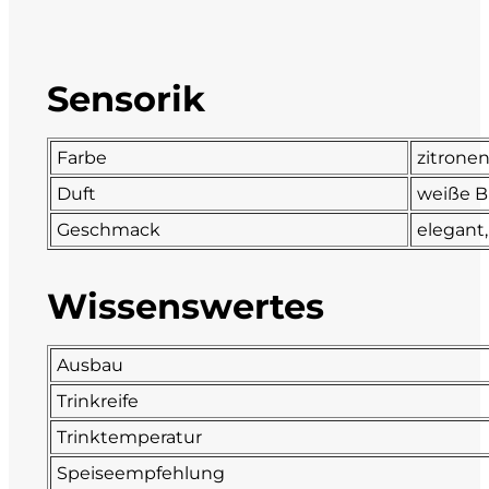
DeCarlo
Sensorik
DeVigili
Dindo
Farbe
zitrone
Duft
weiße Bl
DueVittorie
Geschmack
elegant,
Emilio Borsi
Wissenswertes
Enrico Serafino
Famiglia Demelas
Ausbau
Trinkreife
Famiglia Olivini
Trinktemperatur
Fondo Antico
Speiseempfehlung