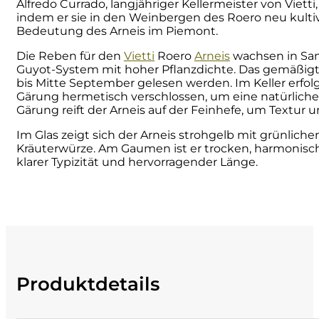
Alfredo Currado, langjähriger Kellermeister von Vietti, 
indem er sie in den Weinbergen des Roero neu kultiv
Cherchi
Bedeutung des Arneis im Piemont.
Die Reben für den
Vietti
Roero
Arneis
wachsen in Sant
Cipriani
Guyot-System mit hoher Pflanzdichte. Das gemäßigt 
bis Mitte September gelesen werden. Im Keller erfolg
Col di Corte
Gärung hermetisch verschlossen, um eine natürliche
Gärung reift der Arneis auf der Feinhefe, um Textur u
Collefrisio
Im Glas zeigt sich der Arneis strohgelb mit grünlich
Kräuterwürze. Am Gaumen ist er trocken, harmonisch,
klarer Typizität und hervorragender Länge.
Contadi Castaldi
Contini
Cordero Mario
Cordero San Giorgio
Produktdetails
Decugnano dei Barbi