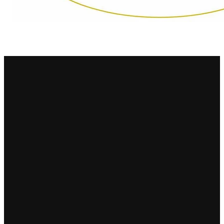
Sella Mosca
Serafini & Vidotto
Settecani
Silvio Carta
Statti
Tenuta La Novella
Tenuta Marsiliana
Tenuta Prima Pietra
Tenute Sella