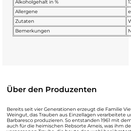
Alkoholgehalt in %
1
Numa
Allergene
e
Zutaten
W
Palmento Costanzo
Bemerkungen
N
Pelissero
Petra
Pinino
Poderi di Lea
Über den Produzenten
Poderi Parpinello
Bereits seit vier Generationen erzeugt die Familie Vi
Poggio Argentiera
Weingut, das Trauben aus Einzellagen verarbeitete und 
Barbaresco produzieren. So entstanden 1961 mit dem 
auch für die heimischen Rebsorte Arneis, was ihm d
Pra