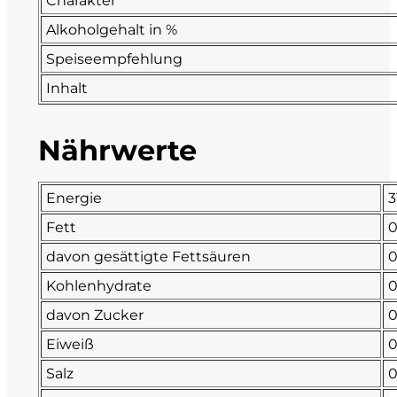
Charakter
Alkoholgehalt in %
La Dolce Vigna
Speiseempfehlung
Limestone
Inhalt
Malvirà
Nährwerte
Marrone
Energie
3
Masseria Li Veli
Fett
Massolino
davon gesättigte Fettsäuren
Kohlenhydrate
0
Menhir Marangelli
davon Zucker
0
Mora e Memo
Eiweiß
Salz
Nero Fermento