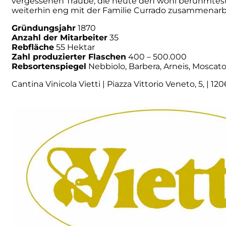
vergessenen Traube, die heute den wohl berühmtest
weiterhin eng mit der Familie Currado zusammenarb
Principie Corsini
Gründungsjahr
1870
Anzahl der Mitarbeiter
35
Punica
Rebfläche
55 Hektar
Zahl produzierter Flaschen
400 – 500.000
Rebsortenspiegel
Nebbiolo, Barbera, Arneis, Moscato d
Ricci Curbastro
Cantina Vinicola Vietti | Piazza Vittorio Veneto, 5, | 12
ReModena
Rossi d’Angera
Sandro Fay
San Patrignano
Scacciadiavoli
Scarpa