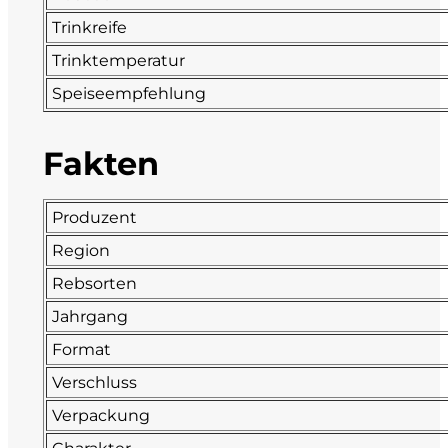
Trinkreife
Fonzone
Trinktemperatur
Fox
Speiseempfehlung
Fradiles
Fakten
Giannicola di Carlo
Produzent
J. Hofstätter
Region
Rebsorten
Il Borro
Jahrgang
Kloster Neustift
Format
Verschluss
La Calcinara
Verpackung
La Crotta di Vegneron