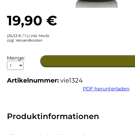
Ulta
Brigaldara
19,90
€
Venetien
Brugnano
(26,53 € / 1 L) inkl. MwSt.
Bruna
zzgl. Versandkosten
Brunia
2024
Menge:
Roero
Cantina di Custoza
Arneis
DOC
Artikelnummer:
vie1324
Vietti
Capichera
Menge
PDF herunterladen
Carlotto
Castiglion del Bosco
Produktinformationen
Ceci 1938