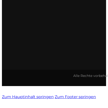
Vietti
Vignamadre
Villa Le Corti
Villanoviana
Alle Rechte vorbeha
Zum Hauptinhalt springen
Zum Footer springen