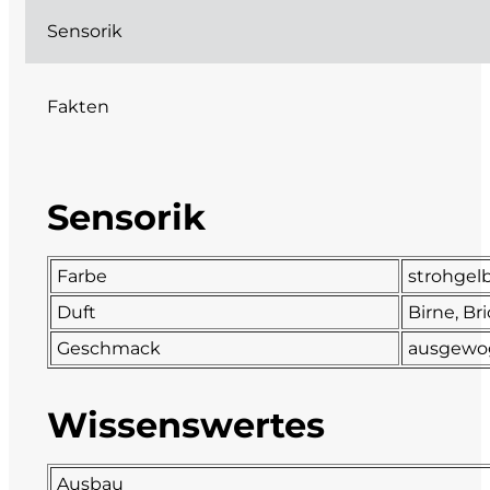
Sensorik
DeCarlo
DeVigili
Fakten
Dindo
DueVittorie
Sensorik
Emilio Borsi
Farbe
strohgel
Enrico Serafino
Duft
Birne, Br
Geschmack
ausgewog
Famiglia Demelas
Wissenswertes
Famiglia Olivini
Fondo Antico
Ausbau