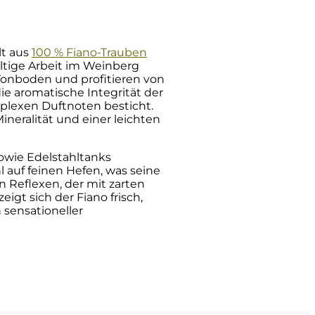
lt aus
100 % Fiano-Trauben
ältige Arbeit im Weinberg
Tonboden und profitieren von
die aromatische Integrität der
mplexen Duftnoten besticht.
ineralität und einer leichten
owie Edelstahltanks
l auf feinen Hefen, was seine
n Reflexen, der mit zarten
gt sich der Fiano frisch,
 sensationeller