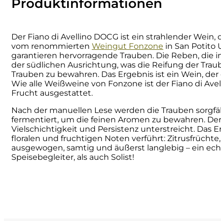
Produktinformationen
Numa
Der Fiano di Avellino DOCG ist ein strahlender Wein, 
Palmento Costanzo
vom renommierten
Weingut Fonzone
in San Potito 
garantieren hervorragende Trauben. Die Reben, die
der südlichen Ausrichtung, was die Reifung der Traube
Pelissero
Trauben zu bewahren. Das Ergebnis ist ein Wein, der
Wie alle Weißweine von Fonzone ist der Fiano di Avel
Frucht ausgestattet.
Petra
Nach der manuellen Lese werden die Trauben sorgfä
Pinino
fermentiert, um die feinen Aromen zu bewahren. Der F
Vielschichtigkeit und Persistenz unterstreicht. Das E
floralen und fruchtigen Noten verführt: Zitrusfrücht
Poderi di Lea
ausgewogen, samtig und äußerst langlebig – ein echt
Speisebegleiter, als auch Solist!
Poderi Parpinello
Poggio Argentiera
Pra