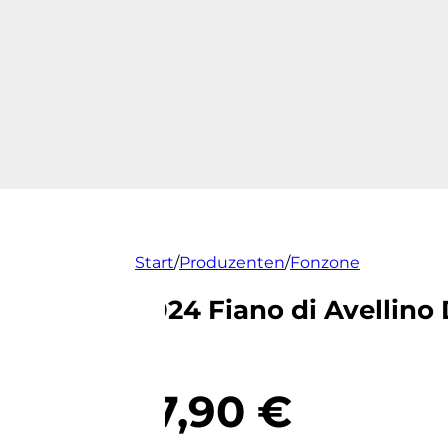
Start
/
Produzenten
/
Fonzone
2024 Fiano di Avellin
17,90
€