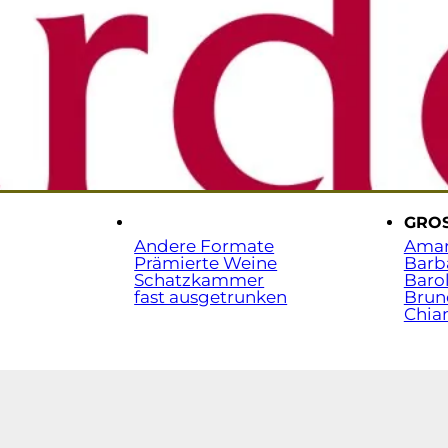
Sta
t.
.
GRO
Andere Formate
Ama
Prämierte Weine
Barb
Schatzkammer
Baro
fast ausgetrunken
Brun
Chian