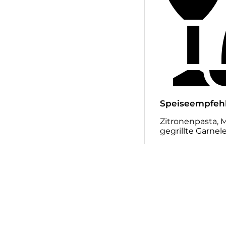
Speiseempfeh
Zitronenpasta, M
gegrillte Garnel