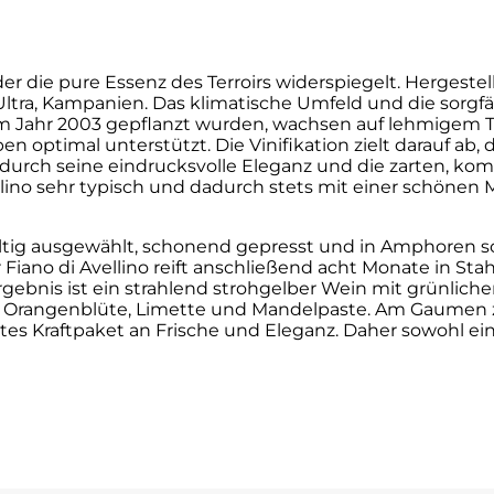
der die pure Essenz des Terroirs widerspiegelt. Hergestel
Ultra, Kampanien. Das klimatische Umfeld und die sorgf
 im Jahr 2003 gepflanzt wurden, wachsen auf lehmigem 
n optimal unterstützt. Die Vinifikation zielt darauf ab, 
 durch seine eindrucksvolle Eleganz und die zarten, ko
lino sehr typisch und dadurch stets mit einer schönen M
ltig ausgewählt, schonend gepresst und in Amphoren s
iano di Avellino reift anschließend acht Monate in Stah
rgebnis ist ein strahlend strohgelber Wein mit grünliche
e, Orangenblüte, Limette und Mandelpaste. Am Gaumen zei
es Kraftpaket an Frische und Eleganz. Daher sowohl ein