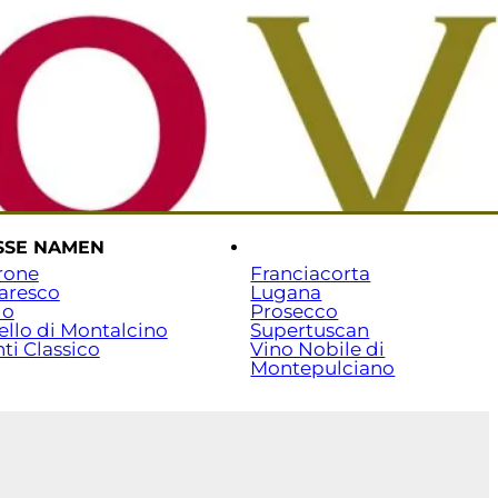
rtseite
Versand & Zahlung
Beratung: 07141 / 7029351
SSE NAMEN
.
rone
Franciacorta
aresco
Lugana
lo
Prosecco
ello di Montalcino
Supertuscan
ti Classico
Vino Nobile di
Montepulciano