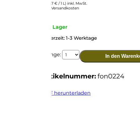
(23,87 € / 1 L) inkl. MwSt.
zzgl. Versandkosten
Auf Lager
Lieferzeit: 1-3 Werktage
2024
Menge:
In den Warenk
Fiano
di
Avellino
Artikelnummer:
fon0224
DOCG
Menge
PDF herunterladen