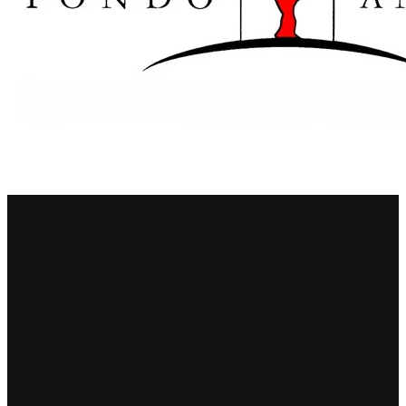
Principie Corsini
Punica
Ricci Curbastro
ReModena
Rossi d’Angera
Sandro Fay
San Patrignano
Scacciadiavoli
Scarpa