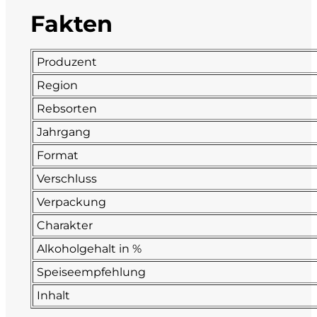
Fakten
Fonzone
Fox
Produzent
Region
Fradiles
Rebsorten
Giannicola di Carlo
Jahrgang
Format
J. Hofstätter
Verschluss
Il Borro
Verpackung
Charakter
Kloster Neustift
Alkoholgehalt in %
Speiseempfehlung
La Calcinara
Inhalt
La Crotta di Vegneron