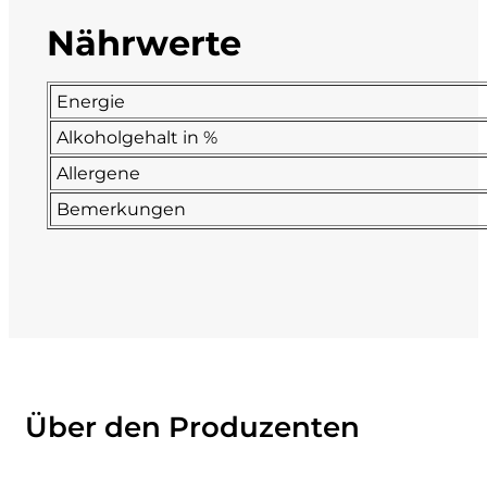
Nährwerte
La Dolce Vigna
Limestone
Energie
Alkoholgehalt in %
Malvirà
Allergene
Marrone
Bemerkungen
Masseria Li Veli
Massolino
Menhir Marangelli
Über den Produzenten
Mora e Memo
Nero Fermento