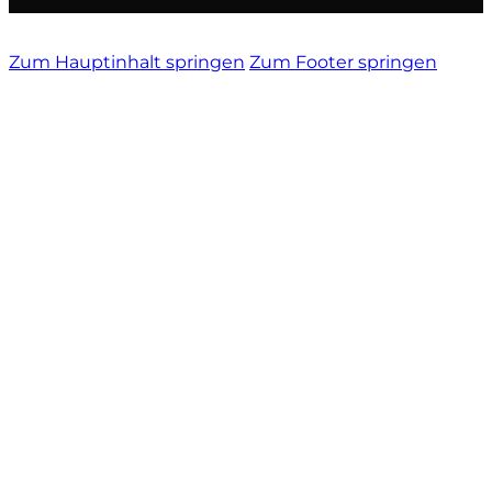
Vietti
Zum Hauptinhalt springen
Zum Footer springen
Vignamadre
Villa Le Corti
Villanoviana