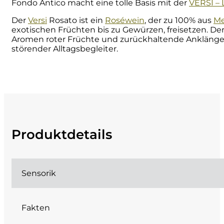
Fondo Antico macht eine tolle Basis mit der
VERSI – L
Cherchi
Der
Versi
Rosato ist ein
Roséwein
, der zu 100% aus
Me
exotischen Früchten bis zu Gewürzen, freisetzen. Der
Aromen roter Früchte und zurückhaltende Anklänge a
Cipriani
störender Alltagsbegleiter.
Col di Corte
Collefrisio
Contadi Castaldi
Produktdetails
Contini
Cordero Mario
Sensorik
Cordero San Giorgio
Fakten
Decugnano dei Barbi