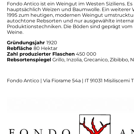
Fondo Antico ist ein Weingut im Westen Siziliens. Es
hauptsächlich Weizen und Baumwolle. Ein weiterer
Numa
1995 zum heutigen, modernen Weingut umstruckturiert
autochtone Rebsorten und nur ausgewählte internati
Produktionstechniken. Die Böden sind geprägt vom Ei
Palmento Costanzo
Weine.
Pelissero
Gründungsjahr
1920
Rebfläche
80 Hektar
Zahl produzierter Flaschen
450 000
Petra
Rebsortenspiegel
Grillo, Inzolia, Grecanico, Zibibbo,
Pinino
Fondo Antico | Via Fiorame 54a | IT 91031 Misiliscemi 
Poderi di Lea
Poderi Parpinello
Poggio Argentiera
Pra