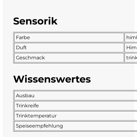
DeCarlo
Sensorik
DeVigili
Farbe
him
Dindo
Duft
Himb
DueVittorie
Geschmack
trin
Emilio Borsi
Wissenswertes
Enrico Serafino
Ausbau
Famiglia Demelas
Trinkreife
Trinktemperatur
Famiglia Olivini
Speiseempfehlung
Fondo Antico