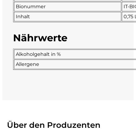
Bionummer
IT-B
La Dolce Vigna
Inhalt
0,75 
Limestone
Nährwerte
Malvirà
Alkoholgehalt in %
Marrone
Allergene
Masseria Li Veli
Massolino
Menhir Marangelli
Mora e Memo
Über den Produzenten
Nero Fermento