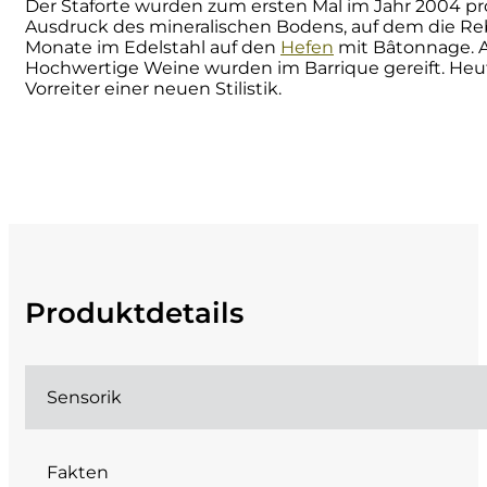
Der Staforte wurden zum ersten Mal im Jahr 2004 prod
Ausdruck des mineralischen Bodens, auf dem die Reb
Cherchi
Monate im Edelstahl auf den
Hefen
mit Bâtonnage. Al
Hochwertige Weine wurden im Barrique gereift. Heute 
Cipriani
Vorreiter einer neuen Stilistik.
Col di Corte
Collefrisio
Contadi Castaldi
Contini
Produktdetails
Cordero Mario
Sensorik
Cordero San Giorgio
Decugnano dei Barbi
Fakten