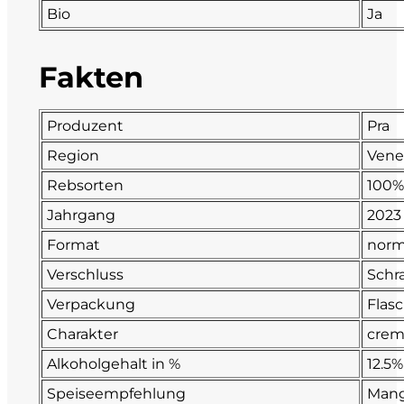
Bio
Ja
Fonzone
Fakten
Fox
Fradiles
Produzent
Pra
Region
Vene
Giannicola di Carlo
Rebsorten
100%
J. Hofstätter
Jahrgang
2023
Format
norm
Il Borro
Verschluss
Schr
Kloster Neustift
Verpackung
Flasc
Charakter
crem
La Calcinara
Alkoholgehalt in %
12.5%
La Crotta di Vegneron
Speiseempfehlung
Mang