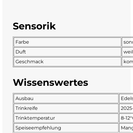
DeCarlo
Sensorik
DeVigili
Dindo
Farbe
son
Duft
weiß
DueVittorie
Geschmack
komp
Emilio Borsi
Wissenswertes
Enrico Serafino
Ausbau
Edels
Famiglia Demelas
Trinkreife
2025
Famiglia Olivini
Trinktemperatur
8-12
Speiseempfehlung
Mang
Fondo Antico