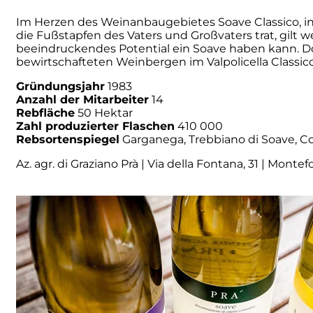
Im Herzen des Weinanbaugebietes Soave Classico, in M
Numa
die Fußstapfen des Vaters und Großvaters trat, gilt 
beeindruckendes Potential ein Soave haben kann. Do
bewirtschafteten Weinbergen im Valpolicella Classic
Palmento Costanzo
Gründungsjahr
1983
Pelissero
Anzahl der Mitarbeiter
14
Rebfläche
50 Hektar
Zahl produzierter Flaschen
410 000
Petra
Rebsortenspiegel
Garganega, Trebbiano di Soave, Co
Az. agr. di Graziano Prà | Via della Fontana, 31 | Mont
Pinino
Poderi di Lea
Poderi Parpinello
Poggio Argentiera
Pra