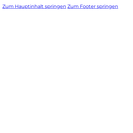
Zum Hauptinhalt springen
Zum Footer springen
Vietti
Vignamadre
Villa Le Corti
Villanoviana