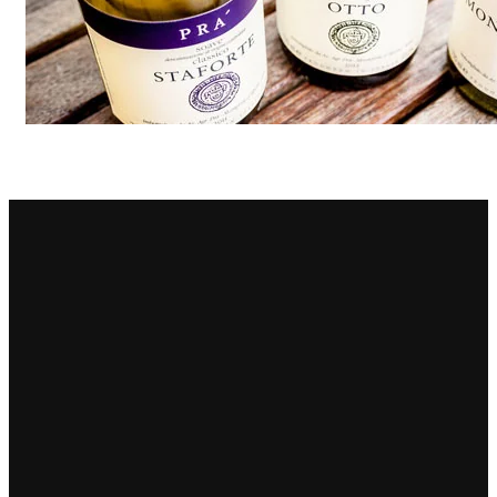
Principie Corsini
Punica
Ricci Curbastro
ReModena
Rossi d’Angera
Sandro Fay
San Patrignano
Scacciadiavoli
Scarpa