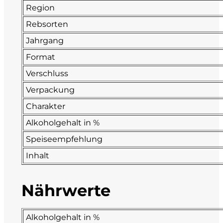
Region
Fonzone
Rebsorten
Jahrgang
Fox
Format
Fradiles
Verschluss
Verpackung
Giannicola di Carlo
Charakter
J. Hofstätter
Alkoholgehalt in %
Speiseempfehlung
Il Borro
Inhalt
Kloster Neustift
Nährwerte
La Calcinara
La Crotta di Vegneron
Alkoholgehalt in %