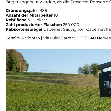
länger angebaut werden, als die Prosecco-Rebsorte
Numa
Gründungsjahr
1986
Anzahl der Mitarbeiter
10
Rebfläche
30 Hektar
Palmento Costanzo
Zahl produzierter Flaschen
250 000
Rebsortenspiegel
Cabernet Sauvignon, Cabernet fran
Pelissero
Serafini & Vidotto | Via Luigi Carrer 8 | IT 31040 Nerve
Petra
Pinino
Poderi di Lea
Poderi Parpinello
Poggio Argentiera
Pra