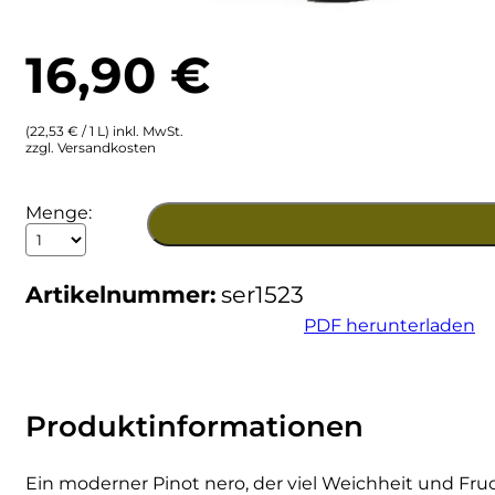
Ulta
Brigaldara
16,90
€
Venetien
Brugnano
(22,53 € / 1 L) inkl. MwSt.
Bruna
zzgl. Versandkosten
Brunia
2023
Menge:
Pinot
Cantina di Custoza
Nero
IGT
Artikelnummer:
ser1523
Giovane
Capichera
Menge
PDF herunterladen
Carlotto
Castiglion del Bosco
Produktinformationen
Ceci 1938
Ein moderner Pinot nero, der viel Weichheit und Fruch