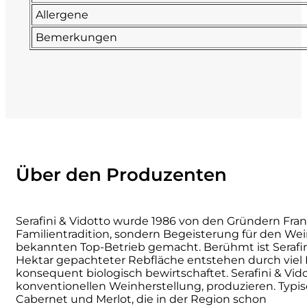
Allergene
La Dolce Vigna
Bemerkungen
Limestone
Malvirà
Marrone
Masseria Li Veli
Über den Produzenten
Massolino
Serafini & Vidotto wurde 1986 von den Gründern Fra
Menhir Marangelli
Familientradition, sondern Begeisterung für den Wein
bekannten Top-Betrieb gemacht. Berühmt ist Serafini 
Hektar gepachteter Rebfläche entstehen durch viel
Mora e Memo
konsequent biologisch bewirtschaftet. Serafini & Vido
konventionellen Weinherstellung, produzieren. Typisch
Cabernet und Merlot, die in der Region schon
Nero Fermento