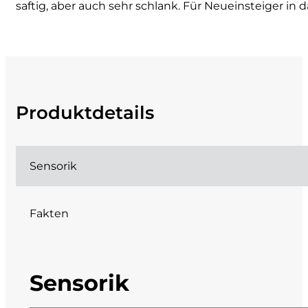
saftig, aber auch sehr schlank. Für Neueinsteiger in
Cherchi
Cipriani
Col di Corte
Produktdetails
Collefrisio
Contadi Castaldi
Sensorik
Contini
Fakten
Cordero Mario
Cordero San Giorgio
Sensorik
Decugnano dei Barbi