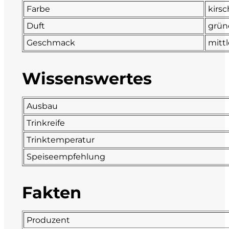
Farbe
kirsc
DeCarlo
Duft
grüne
DeVigili
Geschmack
mittl
Dindo
Wissenswertes
DueVittorie
Ausbau
Emilio Borsi
Trinkreife
Trinktemperatur
Enrico Serafino
Speiseempfehlung
Famiglia Demelas
Fakten
Famiglia Olivini
Produzent
Fondo Antico