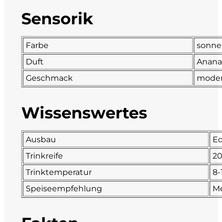
Sensorik
DeCarlo
DeVigili
Farbe
sonne
Duft
Ananas
Dindo
Geschmack
moder
DueVittorie
Wissenswertes
Emilio Borsi
Ausbau
Ed
Enrico Serafino
Trinkreife
20
Famiglia Demelas
Trinktemperatur
8-
Speiseempfehlung
Me
Famiglia Olivini
Fondo Antico