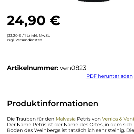
Ulta
Brigaldara
24,90
€
Venetien
Brugnano
(33,20 € / 1 L) inkl. MwSt.
Bruna
zzgl. Versandkosten
Brunia
Artikelnummer:
ven0823
Cantina di Custoza
PDF herunterladen
Capichera
Carlotto
Produktinformationen
Castiglion del Bosco
Die Trauben für den
Malvasia
Petris von
Venica & Ven
Der Name Petris ist der Name des Ortes, in dem sich 
Ceci 1938
Boden des Weinbergs ist tatsächlich sehr steinig. D