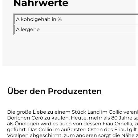
Nährwerte
La Dolce Vigna
Alkoholgehalt in %
Limestone
Allergene
Malvirà
Marrone
Masseria Li Veli
Massolino
Über den Produzenten
Menhir Marangelli
Die große Liebe zu einem Stück Land im Collio vera
Dörfchen Cerò zu kaufen. Heute, mehr als 80 Jahre 
Mora e Memo
als Önologen wird es auch von dessen Frau Ornella, 
geführt. Das Collio im äußersten Osten des Friaul gi
Nero Fermento
Voralpen abgeschirmt, zum anderen sorgt die Nähe 