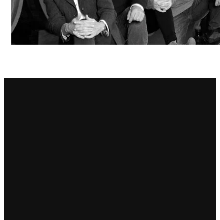
Principie Corsini
Punica
Ricci Curbastro
ReModena
Rossi d’Angera
Sandro Fay
San Patrignano
Scacciadiavoli
Scarpa