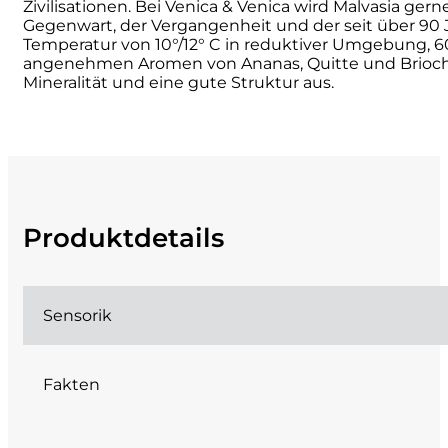
Zivilisationen. Bei Venica & Venica wird Malvasia g
Gegenwart, der Vergangenheit und der seit über 90 
Cherchi
Temperatur von 10°/12° C in reduktiver Umgebung, 60
angenehmen Aromen von Ananas, Quitte und Brioche 
Cipriani
Mineralität und eine gute Struktur aus.
Col di Corte
Collefrisio
Contadi Castaldi
Produktdetails
Contini
Sensorik
Cordero Mario
Cordero San Giorgio
Fakten
Decugnano dei Barbi