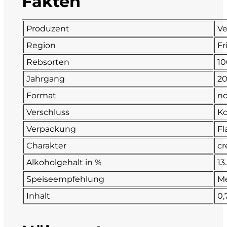
Fakten
Fonzone
Produzent
Ve
Fox
Region
Fr
Rebsorten
10
Fradiles
Jahrgang
20
Giannicola di Carlo
Format
no
Verschluss
K
J. Hofstätter
Verpackung
Fl
Il Borro
Charakter
cr
Alkoholgehalt in %
13
Kloster Neustift
Speiseempfehlung
Me
La Calcinara
Inhalt
0,
La Crotta di Vegneron