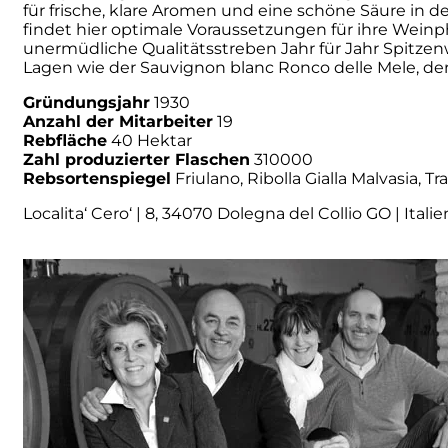
für frische, klare Aromen und eine schöne Säure in 
findet hier optimale Voraussetzungen für ihre Wein
Numa
unermüdliche Qualitätsstreben Jahr für Jahr Spitze
Lagen wie der Sauvignon blanc Ronco delle Mele, der F
Palmento Costanzo
Gründungsjahr
1930
Anzahl der Mitarbeiter
19
Pelissero
Rebfläche
40 Hektar
Zahl produzierter Flaschen
310000
Rebsortenspiegel
Friulano, Ribolla Gialla Malvasia,
Petra
Localita‘ Cero‘ | 8, 34070 Dolegna del Collio GO | Italie
Pinino
Poderi di Lea
Poderi Parpinello
Poggio Argentiera
Pra