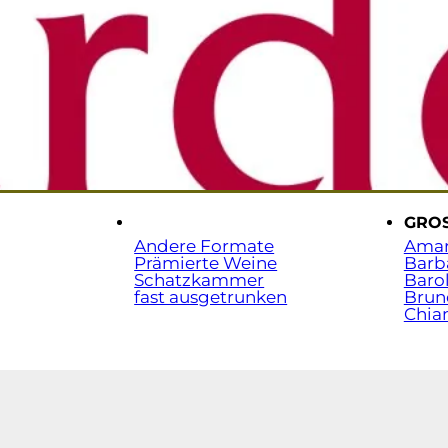
Sta
t.
.
GRO
Andere Formate
Ama
Prämierte Weine
Barb
Schatzkammer
Baro
fast ausgetrunken
Brun
Chian