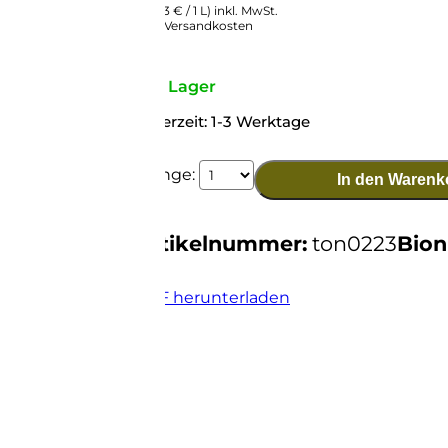
(26,53 € / 1 L) inkl. MwSt.
zzgl. Versandkosten
Auf Lager
Lieferzeit: 1-3 Werktage
2023
Menge:
In den Warenk
Cannonau
di
Sardegna
Artikelnummer:
ton0223
Bio
DOC
BIO
Menge
PDF herunterladen