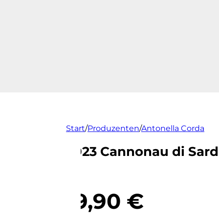
Start
/
Produzenten
/
Antonella Corda
2023 Cannonau di Sar
19,90
€