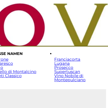
rtseite
Versand & Zahlung
Beratung: 07141 / 7029351
SSE NAMEN
.
rone
Franciacorta
aresco
Lugana
lo
Prosecco
ello di Montalcino
Supertuscan
ti Classico
Vino Nobile di
Montepulciano